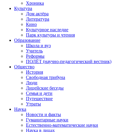
Хроника
Культура
Дом актёра
Литература
Кино
Культурное наследие
Парк культуры и чтения
Образование
Школа и вуз
Учитель
Реформы
ПОЛЁТ (научно-педагогический вестник)
Общество
История
Свободная трибуна
Люди
Лицейские беседы
Семья и дети
Путешествие
Утраты
Наука
Новости и факты
Гуманитарные науки
Естественно-математические науки
Наука в лицах