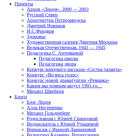
Проекты
Архив «Лицея». 2000 — 2003
Русский Север
Архитектура Петрозаводска
Дмитрий Новиков
И.С.Фрадков
Здоровье
Художественная галерея Дмитрия Москина
Великая Отечественная. 1941 — 1945
Педагогика С. Артемьевой
Педагогика школы
Педагогика двора
Конкурс короткого рассказа «Сестра таланта»
Конкурс «Во весь голос»
Конкурс новой драматургии «Ремарка»
Каким мы помним август 1991-го…
Михаил Швейцер
Блоги
Блог Лицея
Алла Нестеренко
Михаил Гольденберг
Родословная с Юлией Свинцовой
Видоискатель с Юлией Утышевой
Вернисаж с Ириной Ларионовой
Валентина Калачёва. Впечатления