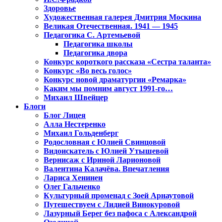
Здоровье
Художественная галерея Дмитрия Москина
Великая Отечественная. 1941 — 1945
Педагогика С. Артемьевой
Педагогика школы
Педагогика двора
Конкурс короткого рассказа «Сестра таланта»
Конкурс «Во весь голос»
Конкурс новой драматургии «Ремарка»
Каким мы помним август 1991-го…
Михаил Швейцер
Блоги
Блог Лицея
Алла Нестеренко
Михаил Гольденберг
Родословная с Юлией Свинцовой
Видоискатель с Юлией Утышевой
Вернисаж с Ириной Ларионовой
Валентина Калачёва. Впечатления
Лариса Хенинен
Олег Гальченко
Культурный променад с Зоей Арнаутовой
Путешествуем с Лидией Винокуровой
Лазурный Берег без пафоса с Александрой