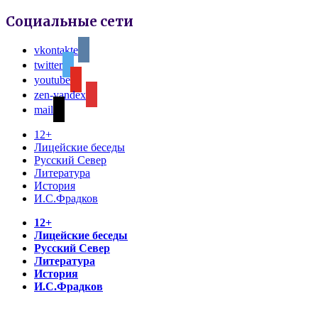
Социальные сети
vkontakte
twitter
youtube
zen-yandex
mail
12+
Лицейские беседы
Русский Север
Литература
История
И.С.Фрадков
12+
Лицейские беседы
Русский Север
Литература
История
И.С.Фрадков