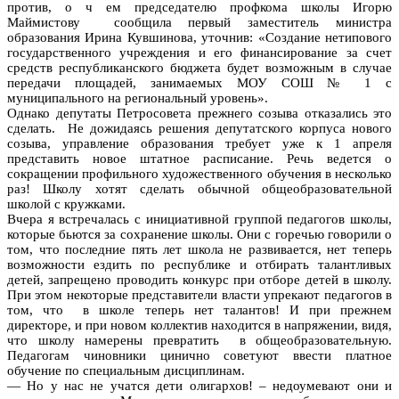
против, о ч ем председателю профкома школы Игорю
Маймистову сообщила первый заместитель министра
образования Ирина Кувшинова, уточнив: «Создание нетипового
государственного учреждения и его финансирование за счет
средств республиканского бюджета будет возможным в случае
передачи площадей, занимаемых МОУ СОШ № 1 с
муниципального на региональный уровень».
Однако депутаты Петросовета прежнего созыва отказались это
сделать. Не дожидаясь решения депутатского корпуса нового
созыва, управление образования требует уже к 1 апреля
представить новое штатное расписание. Речь ведется о
сокращении профильного художественного обучения в несколько
раз! Школу хотят сделать обычной общеобразовательной
школой с кружками.
Вчера я встречалась с инициативной группой педагогов школы,
которые бьются за сохранение школы. Они с горечью говорили о
том, что последние пять лет школа не развивается, нет теперь
возможности ездить по республике и отбирать талантливых
детей, запрещено проводить конкурс при отборе детей в школу.
При этом некоторые представители власти упрекают педагогов в
том, что в школе теперь нет талантов! И при прежнем
директоре, и при новом коллектив находится в напряжении, видя,
что школу намерены превратить в общеобразовательную.
Педагогам чиновники цинично советуют ввести платное
обучение по специальным дисциплинам.
— Но у нас не учатся дети олигархов! – недоумевают они и