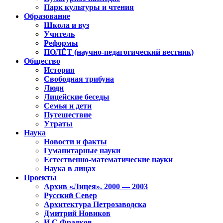
Парк культуры и чтения
Образование
Школа и вуз
Учитель
Реформы
ПОЛЁТ (научно-педагогический вестник)
Общество
История
Свободная трибуна
Люди
Лицейские беседы
Семья и дети
Путешествие
Утраты
Наука
Новости и факты
Гуманитарные науки
Естественно-математические науки
Наука в лицах
Проекты
Архив «Лицея». 2000 — 2003
Русский Север
Архитектура Петрозаводска
Дмитрий Новиков
И.С.Фрадков