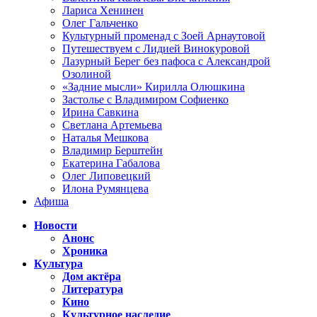
Лариса Хенинен
Олег Гальченко
Культурный променад с Зоей Арнаутовой
Путешествуем с Лидией Винокуровой
Лазурный Берег без пафоса с Александрой
Озолиной
«Задние мысли» Кирилла Олюшкина
Застолье с Владимиром Софиенко
Ирина Савкина
Светлана Артемьева
Наталья Мешкова
Владимир Берштейн
Екатерина Габалова
Олег Липовецкий
Илона Румянцева
Афиша
Новости
Анонс
Хроника
Культура
Дом актёра
Литература
Кино
Культурное наследие