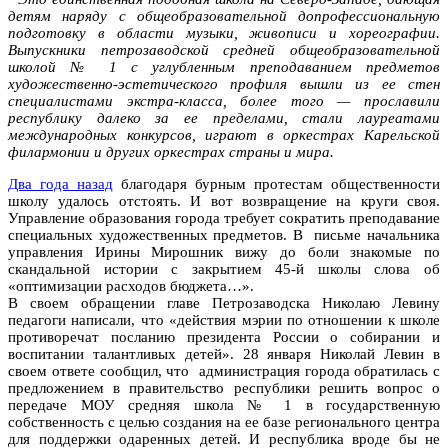
детям наряду с общеобразовательной допрофессиональную
подготовку в области музыки, живописи и хореографии.
Выпускники петрозаводской средней общеобразовательной
школой № 1 с углубленным преподаванием предметов
художественно-эстетического профиля вышли из ее стен
специалистами экстра-класса, более того — прославили
республику далеко за ее пределами, стали лауреатами
международных конкурсов, играют в оркестрах Карельской
филармонии и других оркестрах страны и мира.
Два года назад
благодаря бурным протестам общественности
школу удалось отстоять. И вот возвращение на круги своя.
Управление образования города требует сократить преподавание
специальных художественных предметов. В письме начальника
управления Ирины Мирошник вижу до боли знакомые по
скандальной истории с закрытием 45-й школы слова об
«оптимизации расходов бюджета…».
В своем обращении главе Петрозаводска Николаю Левину
педагоги написали, что «действия мэрии по отношении к школе
противоречат посланию президента России о собирании и
воспитании талантливых детей». 28 января Николай Левин в
своем ответе сообщил, что администрация города обратилась с
предложением в правительство республики решить вопрос о
передаче МОУ средняя школа № 1 в государственную
собственность с целью создания на ее базе регионального центра
для поддержки одаренных детей. И республика вроде бы не