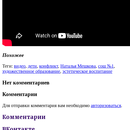
Похожее
Теги:
видео
,
дети
,
конфликт
,
Наталья Мешкова
,
сош №1
,
художественное образование
,
эстетическое воспитание
Нет комментариев
Комментарии
Для отправки комментария вам необходимо
авторизоваться
.
Комментарии
ВКонтакте