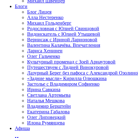
Михаил Швейцер
Блоги
Блог Лицея
Алла Нестеренко
Михаил Гольденберг
Родословная с Юлией Свинцовой
Видоискатель с Юлией Утышевой
Вернисаж с Ириной Ларионовой
Валентина Калачёва. Впечатления
Лариса Хенинен
Олег Гальченко
Культурный променад с Зоей Арнаутовой
Путешествуем с Лидией Винокуровой
Лазурный Берег без пафоса с Александрой Озолино
«Задние мысли» Кирилла Олюшкина
Застолье с Владимиром Софиенко
Ирина Савкина
Светлана Артемьева
Наталья Мешкова
Владимир Берштейн
Екатерина Габалова
Олег Липовецкий
Илона Румянцева
Афиша