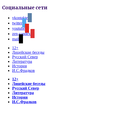
Социальные сети
vkontakte
twitter
youtube
zen-yandex
mail
12+
Лицейские беседы
Русский Север
Литература
История
И.С.Фрадков
12+
Лицейские беседы
Русский Север
Литература
История
И.С.Фрадков