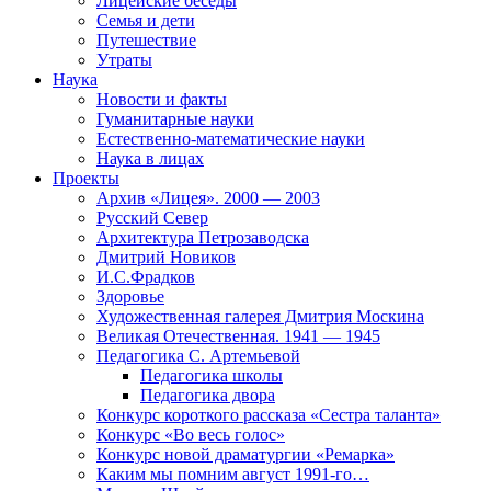
Лицейские беседы
Семья и дети
Путешествие
Утраты
Наука
Новости и факты
Гуманитарные науки
Естественно-математические науки
Наука в лицах
Проекты
Архив «Лицея». 2000 — 2003
Русский Север
Архитектура Петрозаводска
Дмитрий Новиков
И.С.Фрадков
Здоровье
Художественная галерея Дмитрия Москина
Великая Отечественная. 1941 — 1945
Педагогика С. Артемьевой
Педагогика школы
Педагогика двора
Конкурс короткого рассказа «Сестра таланта»
Конкурс «Во весь голос»
Конкурс новой драматургии «Ремарка»
Каким мы помним август 1991-го…