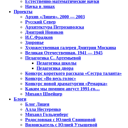
Естественно-математические науки
Наука в лицах
Проекты
Архив «Лицея». 2000 — 2003
Русский Север
Архитектура Петрозаводска
Дмитрий Новиков
И.С.Фрадков
Здоровье
Художественная галерея Дмитрия Москина
Великая Отечественная. 1941 — 1945
Педагогика С. Артемьевой
Педагогика школы
Педагогика двора
Конкурс короткого рассказа «Сестра таланта»
Конкурс «Во весь голос»
Конкурс новой драматургии «Ремарка»
Каким мы помним август 1991-го…
Михаил Швейцер
Блоги
Блог Лицея
Алла Нестеренко
Михаил Гольденберг
Родословная с Юлией Свинцовой
Видоискатель с Юлией Утышевой