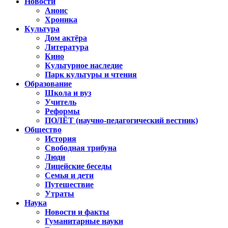
Новости
Анонс
Хроника
Культура
Дом актёра
Литература
Кино
Культурное наследие
Парк культуры и чтения
Образование
Школа и вуз
Учитель
Реформы
ПОЛЁТ (научно-педагогический вестник)
Общество
История
Свободная трибуна
Люди
Лицейские беседы
Семья и дети
Путешествие
Утраты
Наука
Новости и факты
Гуманитарные науки