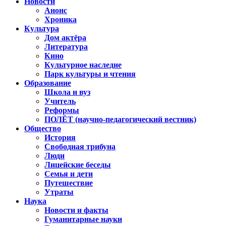
Новости
Анонс
Хроника
Культура
Дом актёра
Литература
Кино
Культурное наследие
Парк культуры и чтения
Образование
Школа и вуз
Учитель
Реформы
ПОЛЁТ (научно-педагогический вестник)
Общество
История
Свободная трибуна
Люди
Лицейские беседы
Семья и дети
Путешествие
Утраты
Наука
Новости и факты
Гуманитарные науки