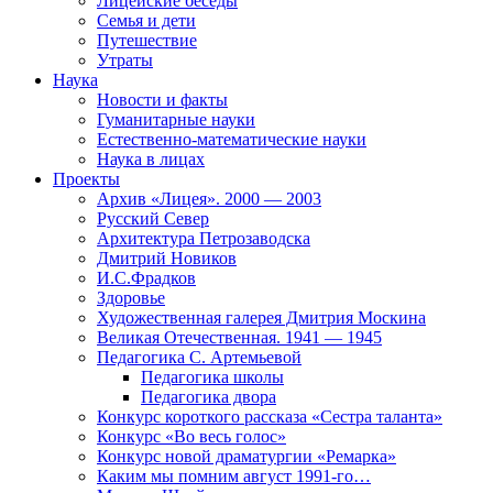
Лицейские беседы
Семья и дети
Путешествие
Утраты
Наука
Новости и факты
Гуманитарные науки
Естественно-математические науки
Наука в лицах
Проекты
Архив «Лицея». 2000 — 2003
Русский Север
Архитектура Петрозаводска
Дмитрий Новиков
И.С.Фрадков
Здоровье
Художественная галерея Дмитрия Москина
Великая Отечественная. 1941 — 1945
Педагогика С. Артемьевой
Педагогика школы
Педагогика двора
Конкурс короткого рассказа «Сестра таланта»
Конкурс «Во весь голос»
Конкурс новой драматургии «Ремарка»
Каким мы помним август 1991-го…