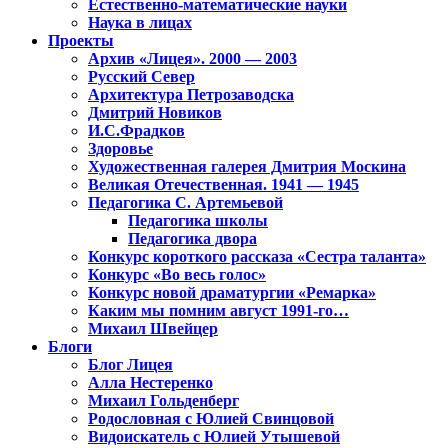
Естественно-математические науки
Наука в лицах
Проекты
Архив «Лицея». 2000 — 2003
Русский Север
Архитектура Петрозаводска
Дмитрий Новиков
И.С.Фрадков
Здоровье
Художественная галерея Дмитрия Москина
Великая Отечественная. 1941 — 1945
Педагогика С. Артемьевой
Педагогика школы
Педагогика двора
Конкурс короткого рассказа «Сестра таланта»
Конкурс «Во весь голос»
Конкурс новой драматургии «Ремарка»
Каким мы помним август 1991-го…
Михаил Швейцер
Блоги
Блог Лицея
Алла Нестеренко
Михаил Гольденберг
Родословная с Юлией Свинцовой
Видоискатель с Юлией Утышевой