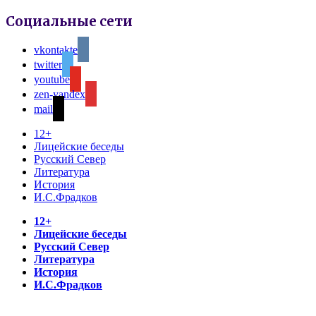
Социальные сети
vkontakte
twitter
youtube
zen-yandex
mail
12+
Лицейские беседы
Русский Север
Литература
История
И.С.Фрадков
12+
Лицейские беседы
Русский Север
Литература
История
И.С.Фрадков