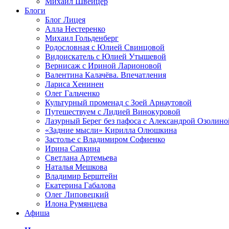
Михаил Швейцер
Блоги
Блог Лицея
Алла Нестеренко
Михаил Гольденберг
Родословная с Юлией Свинцовой
Видоискатель с Юлией Утышевой
Вернисаж с Ириной Ларионовой
Валентина Калачёва. Впечатления
Лариса Хенинен
Олег Гальченко
Культурный променад с Зоей Арнаутовой
Путешествуем с Лидией Винокуровой
Лазурный Берег без пафоса с Александрой Озолино
«Задние мысли» Кирилла Олюшкина
Застолье с Владимиром Софиенко
Ирина Савкина
Светлана Артемьева
Наталья Мешкова
Владимир Берштейн
Екатерина Габалова
Олег Липовецкий
Илона Румянцева
Афиша