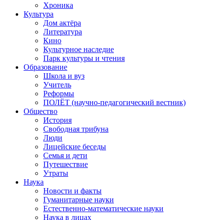
Хроника
Культура
Дом актёра
Литература
Кино
Культурное наследие
Парк культуры и чтения
Образование
Школа и вуз
Учитель
Реформы
ПОЛЁТ (научно-педагогический вестник)
Общество
История
Свободная трибуна
Люди
Лицейские беседы
Семья и дети
Путешествие
Утраты
Наука
Новости и факты
Гуманитарные науки
Естественно-математические науки
Наука в лицах