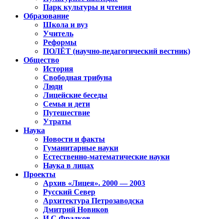
Парк культуры и чтения
Образование
Школа и вуз
Учитель
Реформы
ПОЛЁТ (научно-педагогический вестник)
Общество
История
Свободная трибуна
Люди
Лицейские беседы
Семья и дети
Путешествие
Утраты
Наука
Новости и факты
Гуманитарные науки
Естественно-математические науки
Наука в лицах
Проекты
Архив «Лицея». 2000 — 2003
Русский Север
Архитектура Петрозаводска
Дмитрий Новиков
И.С.Фрадков