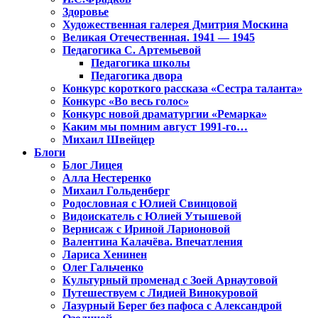
Здоровье
Художественная галерея Дмитрия Москина
Великая Отечественная. 1941 — 1945
Педагогика С. Артемьевой
Педагогика школы
Педагогика двора
Конкурс короткого рассказа «Сестра таланта»
Конкурс «Во весь голос»
Конкурс новой драматургии «Ремарка»
Каким мы помним август 1991-го…
Михаил Швейцер
Блоги
Блог Лицея
Алла Нестеренко
Михаил Гольденберг
Родословная с Юлией Свинцовой
Видоискатель с Юлией Утышевой
Вернисаж с Ириной Ларионовой
Валентина Калачёва. Впечатления
Лариса Хенинен
Олег Гальченко
Культурный променад с Зоей Арнаутовой
Путешествуем с Лидией Винокуровой
Лазурный Берег без пафоса с Александрой