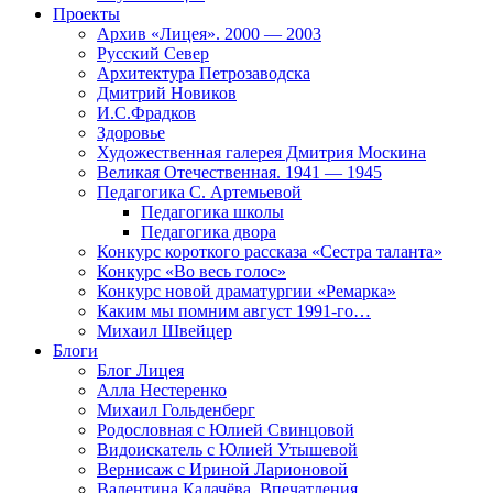
Проекты
Архив «Лицея». 2000 — 2003
Русский Север
Архитектура Петрозаводска
Дмитрий Новиков
И.С.Фрадков
Здоровье
Художественная галерея Дмитрия Москина
Великая Отечественная. 1941 — 1945
Педагогика С. Артемьевой
Педагогика школы
Педагогика двора
Конкурс короткого рассказа «Сестра таланта»
Конкурс «Во весь голос»
Конкурс новой драматургии «Ремарка»
Каким мы помним август 1991-го…
Михаил Швейцер
Блоги
Блог Лицея
Алла Нестеренко
Михаил Гольденберг
Родословная с Юлией Свинцовой
Видоискатель с Юлией Утышевой
Вернисаж с Ириной Ларионовой
Валентина Калачёва. Впечатления