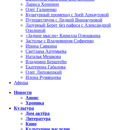
Лариса Хенинен
Олег Гальченко
Культурный променад с Зоей Арнаутовой
Путешествуем с Лидией Винокуровой
Лазурный Берег без пафоса с Александрой
Озолиной
«Задние мысли» Кирилла Олюшкина
Застолье с Владимиром Софиенко
Ирина Савкина
Светлана Артемьева
Наталья Мешкова
Владимир Берштейн
Екатерина Габалова
Олег Липовецкий
Илона Румянцева
Афиша
Новости
Анонс
Хроника
Культура
Дом актёра
Литература
Кино
Культурное наследие