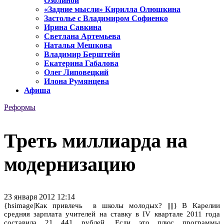
Озолиной
«Задние мысли» Кирилла Олюшкина
Застолье с Владимиром Софиенко
Ирина Савкина
Светлана Артемьева
Наталья Мешкова
Владимир Берштейн
Екатерина Габалова
Олег Липовецкий
Илона Румянцева
Афиша
Реформы
Треть миллиарда на
модернизацию
23 января 2012 12:14
{hsimage|Как привлечь в школы молодых? ||||} В Карелии
средняя зарплата учителей на ставку в IV квартале 2011 года
составила 21 441 рублей. Если это плюс программы