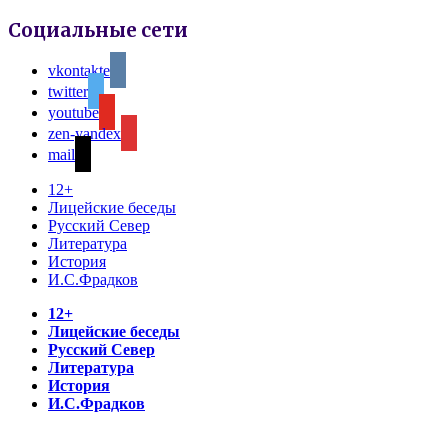
Социальные сети
vkontakte
twitter
youtube
zen-yandex
mail
12+
Лицейские беседы
Русский Север
Литература
История
И.С.Фрадков
12+
Лицейские беседы
Русский Север
Литература
История
И.С.Фрадков