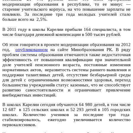
модернизации образования в республике, то ее минус —
старение учительского корпуса, на что повышение зарплаты не
повлияло. За последние три года молодых учителей стало
больше всего на 2,5%.
В 2011 году в школы Карелии прибыли 164 специалиста, в том
числе благодаря денежной компенсации в 500 тысяч рублей.
Об этом говорится в проекте модернизации образования на 2012
год,
опубликованном
на сайте Минобразования РК. В ряду
проблем системы образования отмечаются также недостаточная
эффективность от повышения квалификации при значительной
доле учителей пенсионного возраста, постоянные изменения
нормативных актов, неразвитость системы раннего выявления и
поддержки талантливых детей, отсутствие безбарьерной среды
для детей с ограниченными возможностями здоровья, переход
большинства учрежденийв статус казенных, что не способствует
развитию самостоятельности и ограничивает привлечение
внебюджетных инвестиций.
В школах Карелии сегодня обучаются 64 980 детей, в том числе
12 687 в 125 сельских школах и 52 293 детей в 105 городских
школах. Количество учеников за последние три года
стабилизировалось, ежегодно увеличивается количество
первокалссников.