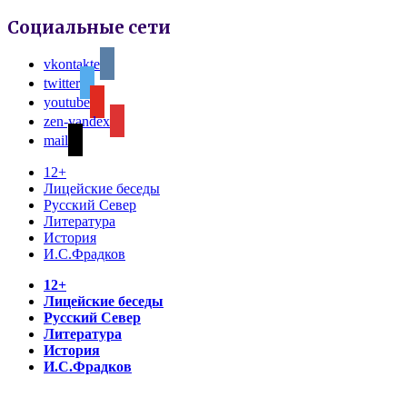
Социальные сети
vkontakte
twitter
youtube
zen-yandex
mail
12+
Лицейские беседы
Русский Север
Литература
История
И.С.Фрадков
12+
Лицейские беседы
Русский Север
Литература
История
И.С.Фрадков