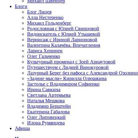
Михаил Швейцер
Блоги
Блог Лицея
Алла Нестеренко
Михаил Гольденберг
Родословная с Юлией Свинцовой
Видоискатель с Юлией Утышевой
Вернисаж с Ириной Ларионовой
Валентина Калачёва. Впечатления
Лариса Хенинен
Олег Гальченко
Культурный променад с Зоей Арнаутовой
Путешествуем с Лидией Винокуровой
Лазурный Берег без пафоса с Александрой Озолино
«Задние мысли» Кирилла Олюшкина
Застолье с Владимиром Софиенко
Ирина Савкина
Светлана Артемьева
Наталья Мешкова
Владимир Берштейн
Екатерина Габалова
Олег Липовецкий
Илона Румянцева
Афиша