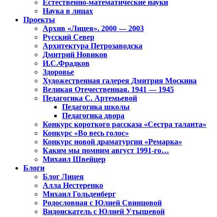
Естественно-математические науки
Наука в лицах
Проекты
Архив «Лицея». 2000 — 2003
Русский Север
Архитектура Петрозаводска
Дмитрий Новиков
И.С.Фрадков
Здоровье
Художественная галерея Дмитрия Москина
Великая Отечественная. 1941 — 1945
Педагогика С. Артемьевой
Педагогика школы
Педагогика двора
Конкурс короткого рассказа «Сестра таланта»
Конкурс «Во весь голос»
Конкурс новой драматургии «Ремарка»
Каким мы помним август 1991-го…
Михаил Швейцер
Блоги
Блог Лицея
Алла Нестеренко
Михаил Гольденберг
Родословная с Юлией Свинцовой
Видоискатель с Юлией Утышевой