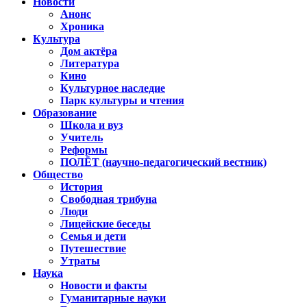
Новости
Анонс
Хроника
Культура
Дом актёра
Литература
Кино
Культурное наследие
Парк культуры и чтения
Образование
Школа и вуз
Учитель
Реформы
ПОЛЁТ (научно-педагогический вестник)
Общество
История
Свободная трибуна
Люди
Лицейские беседы
Семья и дети
Путешествие
Утраты
Наука
Новости и факты
Гуманитарные науки