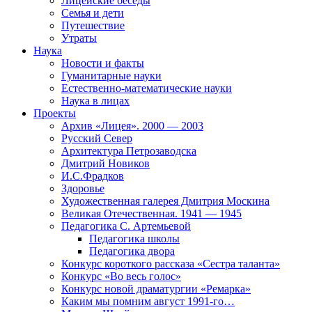
Лицейские беседы
Семья и дети
Путешествие
Утраты
Наука
Новости и факты
Гуманитарные науки
Естественно-математические науки
Наука в лицах
Проекты
Архив «Лицея». 2000 — 2003
Русский Север
Архитектура Петрозаводска
Дмитрий Новиков
И.С.Фрадков
Здоровье
Художественная галерея Дмитрия Москина
Великая Отечественная. 1941 — 1945
Педагогика С. Артемьевой
Педагогика школы
Педагогика двора
Конкурс короткого рассказа «Сестра таланта»
Конкурс «Во весь голос»
Конкурс новой драматургии «Ремарка»
Каким мы помним август 1991-го…