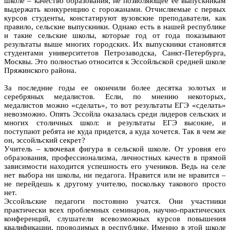
школе – качество образования, не позволяющее ее выпускникам
выдержать конкуренцию с горожанами. Отчисляемые с первых
курсов студенты, констатируют вузовские преподаватели, как
правило, сельские выпускники. Однако есть в нашей республике
и такие сельские школы, которые год от года показывают
результаты выше многих городских. Их выпускники становятся
студентами университетов Петрозаводска, Санкт-Петербурга,
Москвы. Это полностью относится к Эссойльской средней школе
Пряжинского района.
За последние годы ее окончили более десятка золотых и
серебряных медалистов. Если, по мнению некоторых,
медалистов можно «сделать», то вот результаты ЕГЭ «сделать»
невозможно. Опять Эссойла оказалась среди лидеров сельских и
многих столичных школ: и результаты ЕГЭ высокие, и
поступают ребята не куда придется, а куда хочется. Так в чем же
он, эссойльский секрет?
Учитель – ключевая фигура в сельской школе. От уровня его
образования, профессионализма, личностных качеств в прямой
зависимости находится успешность его учеников. Ведь на селе
нет выбора ни школы, ни педагога. Нравится или не нравится –
не перейдешь к другому учителю, поскольку такового просто
нет.
Эссойльские педагоги постоянно учатся. Они участники
практически всех проблемных семинаров, научно-практических
конференций, слушатели всевозможных курсов повышения
квалификации, проводимых в республике. Именно в этой школе