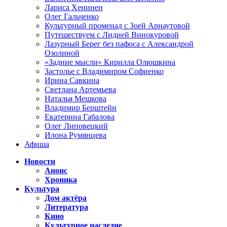
Лариса Хенинен
Олег Гальченко
Культурный променад с Зоей Арнаутовой
Путешествуем с Лидией Винокуровой
Лазурный Берег без пафоса с Александрой
Озолиной
«Задние мысли» Кирилла Олюшкина
Застолье с Владимиром Софиенко
Ирина Савкина
Светлана Артемьева
Наталья Мешкова
Владимир Берштейн
Екатерина Габалова
Олег Липовецкий
Илона Румянцева
Афиша
Новости
Анонс
Хроника
Культура
Дом актёра
Литература
Кино
Культурное наследие