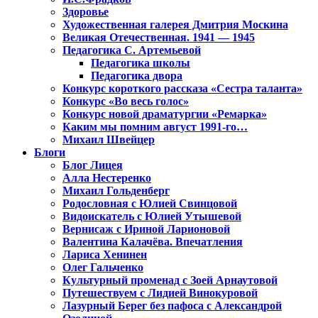
Здоровье
Художественная галерея Дмитрия Москина
Великая Отечественная. 1941 — 1945
Педагогика С. Артемьевой
Педагогика школы
Педагогика двора
Конкурс короткого рассказа «Сестра таланта»
Конкурс «Во весь голос»
Конкурс новой драматургии «Ремарка»
Каким мы помним август 1991-го…
Михаил Швейцер
Блоги
Блог Лицея
Алла Нестеренко
Михаил Гольденберг
Родословная с Юлией Свинцовой
Видоискатель с Юлией Утышевой
Вернисаж с Ириной Ларионовой
Валентина Калачёва. Впечатления
Лариса Хенинен
Олег Гальченко
Культурный променад с Зоей Арнаутовой
Путешествуем с Лидией Винокуровой
Лазурный Берег без пафоса с Александрой