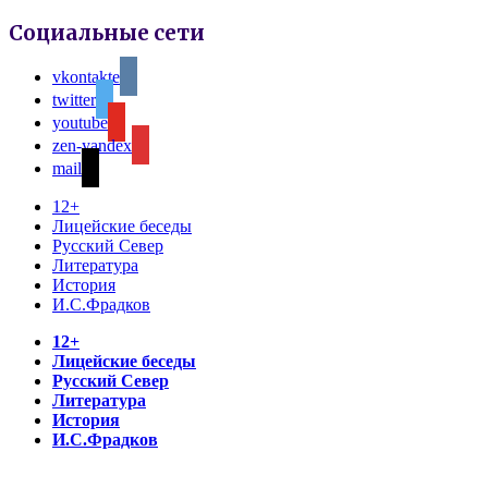
Социальные сети
vkontakte
twitter
youtube
zen-yandex
mail
12+
Лицейские беседы
Русский Север
Литература
История
И.С.Фрадков
12+
Лицейские беседы
Русский Север
Литература
История
И.С.Фрадков