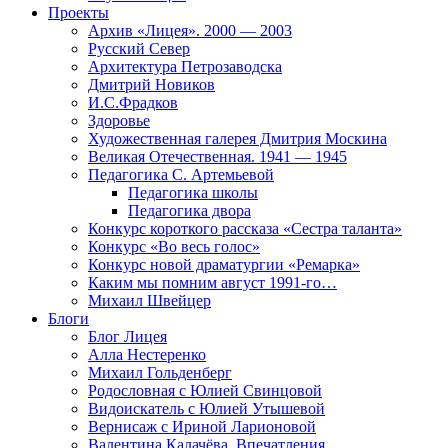
Проекты
Архив «Лицея». 2000 — 2003
Русский Север
Архитектура Петрозаводска
Дмитрий Новиков
И.С.Фрадков
Здоровье
Художественная галерея Дмитрия Москина
Великая Отечественная. 1941 — 1945
Педагогика С. Артемьевой
Педагогика школы
Педагогика двора
Конкурс короткого рассказа «Сестра таланта»
Конкурс «Во весь голос»
Конкурс новой драматургии «Ремарка»
Каким мы помним август 1991-го…
Михаил Швейцер
Блоги
Блог Лицея
Алла Нестеренко
Михаил Гольденберг
Родословная с Юлией Свинцовой
Видоискатель с Юлией Утышевой
Вернисаж с Ириной Ларионовой
Валентина Калачёва. Впечатления