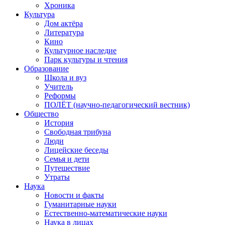
Хроника
Культура
Дом актёра
Литература
Кино
Культурное наследие
Парк культуры и чтения
Образование
Школа и вуз
Учитель
Реформы
ПОЛЁТ (научно-педагогический вестник)
Общество
История
Свободная трибуна
Люди
Лицейские беседы
Семья и дети
Путешествие
Утраты
Наука
Новости и факты
Гуманитарные науки
Естественно-математические науки
Наука в лицах