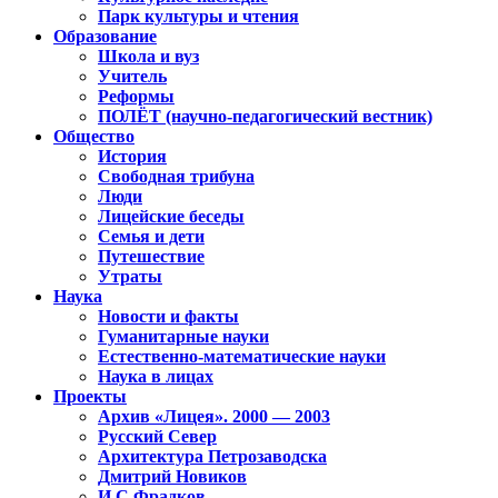
Парк культуры и чтения
Образование
Школа и вуз
Учитель
Реформы
ПОЛЁТ (научно-педагогический вестник)
Общество
История
Свободная трибуна
Люди
Лицейские беседы
Семья и дети
Путешествие
Утраты
Наука
Новости и факты
Гуманитарные науки
Естественно-математические науки
Наука в лицах
Проекты
Архив «Лицея». 2000 — 2003
Русский Север
Архитектура Петрозаводска
Дмитрий Новиков
И.С.Фрадков