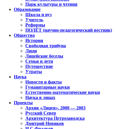
Парк культуры и чтения
Образование
Школа и вуз
Учитель
Реформы
ПОЛЁТ (научно-педагогический вестник)
Общество
История
Свободная трибуна
Люди
Лицейские беседы
Семья и дети
Путешествие
Утраты
Наука
Новости и факты
Гуманитарные науки
Естественно-математические науки
Наука в лицах
Проекты
Архив «Лицея». 2000 — 2003
Русский Север
Архитектура Петрозаводска
Дмитрий Новиков
И.С.Фрадков