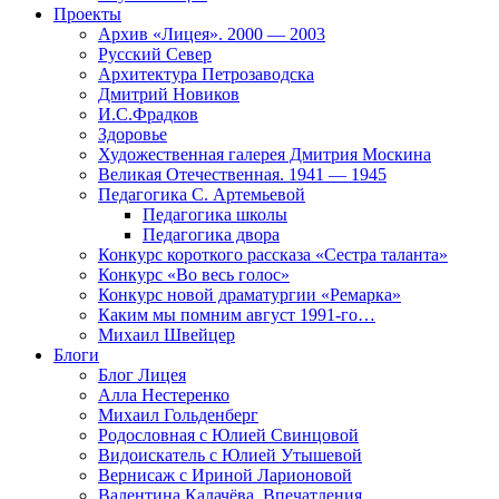
Проекты
Архив «Лицея». 2000 — 2003
Русский Север
Архитектура Петрозаводска
Дмитрий Новиков
И.С.Фрадков
Здоровье
Художественная галерея Дмитрия Москина
Великая Отечественная. 1941 — 1945
Педагогика С. Артемьевой
Педагогика школы
Педагогика двора
Конкурс короткого рассказа «Сестра таланта»
Конкурс «Во весь голос»
Конкурс новой драматургии «Ремарка»
Каким мы помним август 1991-го…
Михаил Швейцер
Блоги
Блог Лицея
Алла Нестеренко
Михаил Гольденберг
Родословная с Юлией Свинцовой
Видоискатель с Юлией Утышевой
Вернисаж с Ириной Ларионовой
Валентина Калачёва. Впечатления