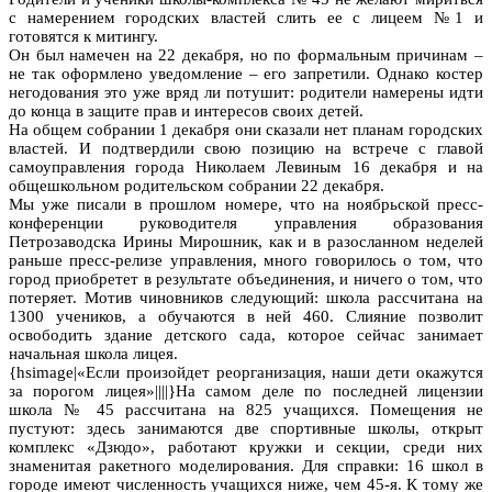
с намерением городских властей слить ее с лицеем №1 и
готовятся к митингу.
Он был намечен на 22 декабря, но по формальным причинам –
не так оформлено уведомление – его запретили. Однако костер
негодования это уже вряд ли потушит: родители намерены идти
до конца в защите прав и интересов своих детей.
На общем собрании 1 декабря они сказали нет планам городских
властей. И подтвердили свою позицию на встрече с главой
самоуправления города Николаем Левиным 16 декабря и на
общешкольном родительском собрании 22 декабря.
Мы уже писали в прошлом номере, что на ноябрьской пресс-
конференции руководителя управления образования
Петрозаводска Ирины Мирошник, как и в разосланном неделей
раньше пресс-релизе управления, много говорилось о том, что
город приобретет в результате объединения, и ничего о том, что
потеряет. Мотив чиновников следующий: школа рассчитана на
1300 учеников, а обучаются в ней 460. Слияние позволит
освободить здание детского сада, которое сейчас занимает
начальная школа лицея.
{hsimage|«Если произойдет реорганизация, наши дети окажутся
за порогом лицея»||||}На самом деле по последней лицензии
школа № 45 рассчитана на 825 учащихся. Помещения не
пустуют: здесь занимаются две спортивные школы, открыт
комплекс «Дзюдо», работают кружки и секции, среди них
знаменитая ракетного моделирования. Для справки: 16 школ в
городе имеют численность учащихся ниже, чем 45-я. К тому же