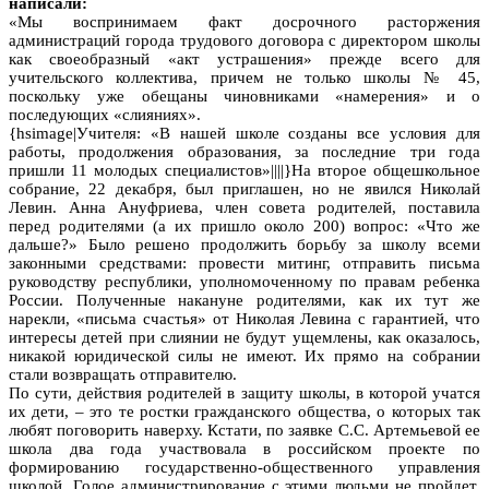
написали:
«Мы воспринимаем факт досрочного расторжения
администраций города трудового договора с директором школы
как своеобразный «акт устрашения» прежде всего для
учительского коллектива, причем не только школы № 45,
поскольку уже обещаны чиновниками «намерения» и о
последующих «слияниях».
{hsimage|Учителя: «В нашей школе созданы все условия для
работы, продолжения образования, за последние три года
пришли 11 молодых специалистов»||||}На второе общешкольное
собрание, 22 декабря, был приглашен, но не явился Николай
Левин. Анна Ануфриева, член совета родителей, поставила
перед родителями (а их пришло около 200) вопрос: «Что же
дальше?» Было решено продолжить борьбу за школу всеми
законными средствами: провести митинг, отправить письма
руководству республики, уполномоченному по правам ребенка
России. Полученные накануне родителями, как их тут же
нарекли, «письма счастья» от Николая Левина с гарантией, что
интересы детей при слиянии не будут ущемлены, как оказалось,
никакой юридической силы не имеют. Их прямо на собрании
стали возвращать отправителю.
По сути, действия родителей в защиту школы, в которой учатся
их дети, – это те ростки гражданского общества, о которых так
любят поговорить наверху. Кстати, по заявке С.С. Артемьевой ее
школа два года участвовала в российском проекте по
формированию государственно-общественного управления
школой. Голое администрирование с этими людьми не пройдет,