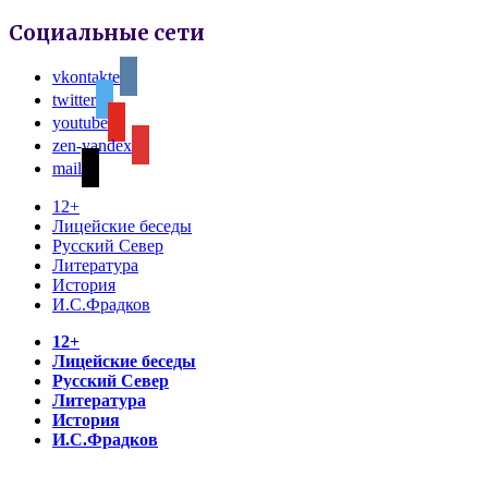
Социальные сети
vkontakte
twitter
youtube
zen-yandex
mail
12+
Лицейские беседы
Русский Север
Литература
История
И.С.Фрадков
12+
Лицейские беседы
Русский Север
Литература
История
И.С.Фрадков