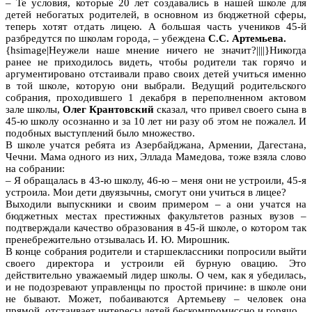
– Те условия, которые 20 лет создавались в нашей школе для
детей небогатых родителей, в основном из бюджетной сферы,
теперь хотят отдать лицею. А большая часть учеников 45-й
разбредутся по школам города, – убеждена
С.С. Артемьева.
{hsimage|Неужели наше мнение ничего не значит?||||}Никогда
ранее не приходилось видеть, чтобы родители так горячо и
аргументировано отстаивали право своих детей учиться именно
в той школе, которую они выбрали. Ведущий родительского
собрания, проходившего 1 декабря в переполненном актовом
зале школы,
Олег Крантовский
сказал, что привел своего сына в
45-ю школу осознанно и за 10 лет ни разу об этом не пожалел. И
подобных выступлений было множество.
В школе учатся ребята из Азербайджана, Армении, Дагестана,
Чечни. Мама одного из них, Эллада Мамедова, тоже взяла слово
на собрании:
– Я обращалась в 43-ю школу, 46-ю – меня они не устроили, 45-я
устроила. Мои дети двуязычны, смогут они учиться в лицее?
Выходили выпускники и своим примером – а они учатся на
бюджетных местах престижных факультетов разных вузов –
подтверждали качество образования в 45-й школе, о котором так
пренебрежительно отзывалась И. Ю. Мирошник.
В конце собрания родители и старшеклассники попросили выйти
своего директора и устроили ей бурную овацию. Это
действительно уважаемый лидер школы. О чем, как я убедилась,
и не подозревают управленцы по простой причине: в школе они
не бывают. Может, побаиваются Артемьеву – человек она
прямой, отстаивает интересы детей бескомпромиссно и горячо.