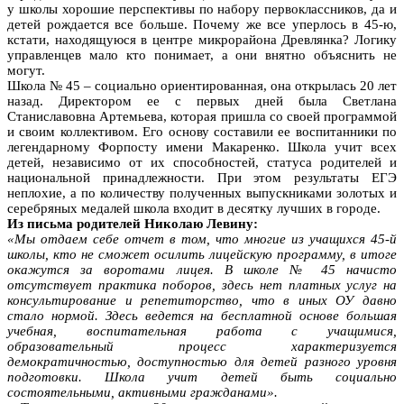
у школы хорошие перспективы по набору первоклассников, да и
детей рождается все больше. Почему же все уперлось в 45-ю,
кстати, находящуюся в центре микрорайона Древлянка? Логику
управленцев мало кто понимает, а они внятно объяснить не
могут.
Школа № 45 – социально ориентированная, она открылась 20 лет
назад. Директором ее с первых дней была Светлана
Станиславовна Артемьева, которая пришла со своей программой
и своим коллективом. Его основу составили ее воспитанники по
легендарному Форпосту имени Макаренко. Школа учит всех
детей, независимо от их способностей, статуса родителей и
национальной принадлежности. При этом результаты ЕГЭ
неплохие, а по количеству полученных выпускниками золотых и
серебряных медалей школа входит в десятку лучших в городе.
Из письма родителей Николаю Левину:
«Мы отдаем себе отчет в том, что многие из учащихся 45-й
школы, кто не сможет осилить лицейскую программу, в итоге
окажутся за воротами лицея. В школе № 45 начисто
отсутствует практика поборов, здесь нет платных услуг на
консультирование и репетиторство, что в иных ОУ давно
стало нормой. Здесь ведется на бесплатной основе большая
учебная, воспитательная работа с учащимися,
образовательный процесс характеризуется
демократичностью, доступностью для детей разного уровня
подготовки. Школа учит детей быть социально
состоятельными, активными гражданами».