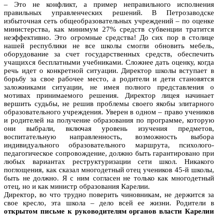
– Это не конфликт, а пример неправильного исполнения
правильных управленческих решений. В Петрозаводске
избыточная сеть общеобразовательных учреждений – по оценке
министерства, как минимум 27% средств субвенции тратится
неэффективно. Это огромные средства! До сих пор в столице
нашей республики не все школы смогли обновить мебель,
оборудование за счет государственных средств, обеспечить
учащихся бесплатными учебниками. Сложнее дать оценку, когда
речь идет о конкретной ситуации. Директор школы вступает в
борьбу за свое рабочее место, а родители и дети становятся
заложниками ситуации, не имея полного представления о
мотивах принимаемого решения. Директор лицея начинает
вершить судьбы, не решив проблемы своего якобы элитарного
образовательного учреждения. Уверен в одном – право учеников
и родителей на получение образования по программе, которую
они выбрали, включая уровень изучения предметов,
воспитательную направленность, возможность выбора
индивидуального образовательного маршрута, психолого-
педагогическое сопровождение, должно быть гарантировано при
любых вариантах реструктуризации сети школ. Никакого
поглощения, как сказал многодетный отец учеников 45-й школы,
быть не должно. Я с ним согласен не только как многодетный
отец, но и как министр образования Карелии.
Директор, во что трудно поверить чиновникам, не держится за
свое кресло, эта школа – дело всей ее жизни. Родители в
открытом письме к руководителям органов власти Карелии