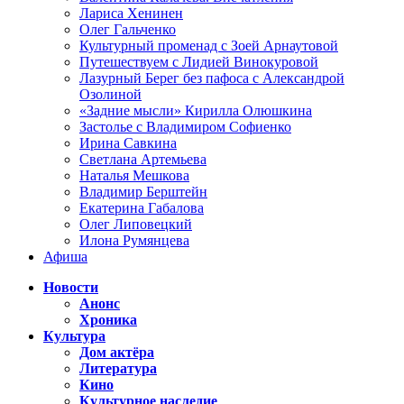
Лариса Хенинен
Олег Гальченко
Культурный променад с Зоей Арнаутовой
Путешествуем с Лидией Винокуровой
Лазурный Берег без пафоса с Александрой
Озолиной
«Задние мысли» Кирилла Олюшкина
Застолье с Владимиром Софиенко
Ирина Савкина
Светлана Артемьева
Наталья Мешкова
Владимир Берштейн
Екатерина Габалова
Олег Липовецкий
Илона Румянцева
Афиша
Новости
Анонс
Хроника
Культура
Дом актёра
Литература
Кино
Культурное наследие