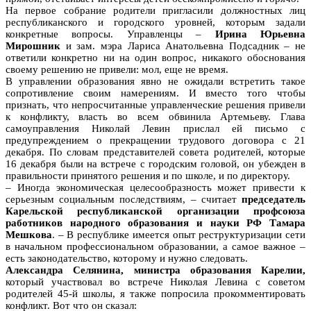
На первое собрание родители пригласили должностных лиц
республиканского и городского уровней, которым задали
конкретные вопросы. Управленцы –
Ирина Юрьевна
Мирошник
и зам. мэра Лариса Анатольевна Подсадник – не
ответили конкретно ни на один вопрос, никакого обоснования
своему решению не привели: мол, еще не время.
В управлении образования явно не ожидали встретить такое
сопротивление своим намерениям. И вместо того чтобы
признать, что непросчитанные управленческие решения привели
к конфликту, власть во всем обвинила Артемьеву. Глава
самоуправления Николай Левин прислал ей письмо с
предупреждением о прекращении трудового договора с 21
декабря. По словам представителей совета родителей, которые
16 декабря были на встрече с городским головой, он убежден в
правильности принятого решения и по школе, и по директору.
– Иногда экономическая целесообразность может привести к
серьезным социальным последствиям, – считает
председатель
Карельской республиканской организации профсоюза
работников народного образования и науки РФ Тамара
Мешкова
. – В республике имеется опыт реструктуризации сети
в начальном профессиональном образовании, а самое важное –
есть законодательство, которому и нужно следовать.
Александра Селянина, министра образования Карелии,
который участвовал во встрече Николая Левина с советом
родителей 45-й школы, я также попросила прокомментировать
конфликт. Вот что он сказал: