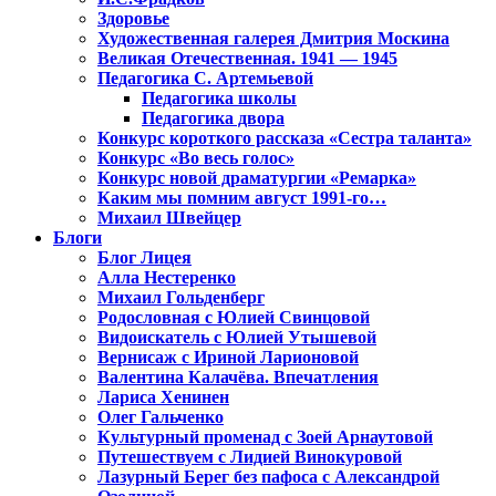
Здоровье
Художественная галерея Дмитрия Москина
Великая Отечественная. 1941 — 1945
Педагогика С. Артемьевой
Педагогика школы
Педагогика двора
Конкурс короткого рассказа «Сестра таланта»
Конкурс «Во весь голос»
Конкурс новой драматургии «Ремарка»
Каким мы помним август 1991-го…
Михаил Швейцер
Блоги
Блог Лицея
Алла Нестеренко
Михаил Гольденберг
Родословная с Юлией Свинцовой
Видоискатель с Юлией Утышевой
Вернисаж с Ириной Ларионовой
Валентина Калачёва. Впечатления
Лариса Хенинен
Олег Гальченко
Культурный променад с Зоей Арнаутовой
Путешествуем с Лидией Винокуровой
Лазурный Берег без пафоса с Александрой