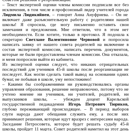
– Текст экспертной оценки члены комиссии подписали все без
исключения, в том числе и профсоюзный лидер учителей города
Людмила Людикяйнен
, – говорит Анна Ануфриева. – Он не
включает даже разъяснительную работу с родителями нашей
школы! Я спросила, где могу письменно оставить свои
замечания и предложения. Мне ответили, что в этом нет
необходимости. Если хотите, только в протокол. Я подошла к
секретарю
Светлане Валентиновне Червовой
и попросила
написать заявку от нашего совета родителей на включение в
состав экспертной комиссии, написать перечень документов,
которые не были предоставлены членам комиссии. Она отказала,
и меня попросили выйти из кабинета.
Из экспертной оценки следует, что никаких отрицательных
последствий для учеников 45-й школы после реорганизации не
последует. Как могли сделать такой вывод на основании одних
бумаг, не побывав в школе, уму непостижимо!
– Какими бы соображениями ни руководствовались органы
управления образования, решение неправомочно, потому что не
учтено мнение ни учеников, ни учителей, родителей, ни
выпускников школы, – убежден доцент Карельской
государственной педакадемии
Игорь Петрович Тюриков,
глубоко переживающий происходящее. – В период выборов
слуги народа дают обещания служить ему, а после них
принимают решения, которые идут вразрез с интересами народа.
Заседание Петросовета, которое будет решать судьбу 45-й
школы, пройдет 11 марта. Совет родителей наметил на этот день