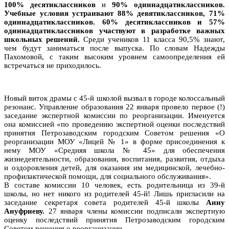
100% десятиклассников
и
90% одиннадцатиклассников.
Учебные условия устраивают 88% девятиклассников, 71%
одиннадцатиклассников. 60% десятиклассников и 57%
одиннадцатиклассников участвуют в разработке важных
школьных решений.
Среди учеников 11 класса 90,5% знают,
чем будут заниматься после выпуска. По словам Надежды
Пахомовой, с таким высоким уровнем самоопределения ей
встречаться не приходилось.
Новый виток драмы с 45-й школой вызвал в городе колоссальный
резонанс. Управление образования 22 января провело первое (!)
заседание экспертной комиссии по реорганизации. Именуется
она комиссией «по проведению экспертной оценки последствий
принятия Петрозаводским городским Советом решения «О
реорганизации МОУ «Лицей № 1» в форме присоединения к
нему МОУ «Средняя школа № 45» для обеспечения
жизнедеятельности, образования, воспитания, развития, отдыха
и оздоровления детей, для оказания им медицинской, лечебно-
профилактической помощи, для социального обслуживания».
В составе комиссии 10 человек, есть родительница из 39-й
школы, но нет никого из родителей 45-й! Лишь пригласили на
заседание секретаря совета родителей 45-й школы
Анну
Ануфриеву.
27 января члены комиссии подписали экспертную
оценку последствий принятия Петрозаводским городским
Советом решения о реорганизации.