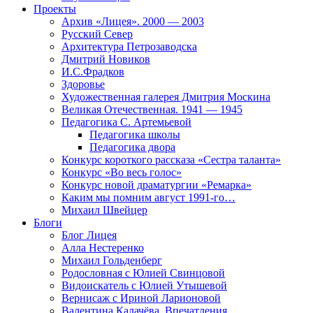
Проекты
Архив «Лицея». 2000 — 2003
Русский Север
Архитектура Петрозаводска
Дмитрий Новиков
И.С.Фрадков
Здоровье
Художественная галерея Дмитрия Москина
Великая Отечественная. 1941 — 1945
Педагогика С. Артемьевой
Педагогика школы
Педагогика двора
Конкурс короткого рассказа «Сестра таланта»
Конкурс «Во весь голос»
Конкурс новой драматургии «Ремарка»
Каким мы помним август 1991-го…
Михаил Швейцер
Блоги
Блог Лицея
Алла Нестеренко
Михаил Гольденберг
Родословная с Юлией Свинцовой
Видоискатель с Юлией Утышевой
Вернисаж с Ириной Ларионовой
Валентина Калачёва. Впечатления