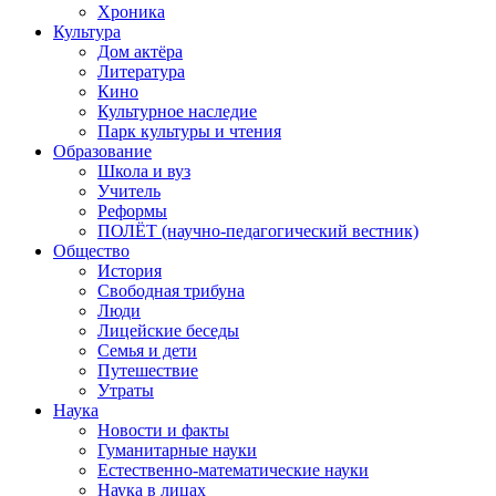
Хроника
Культура
Дом актёра
Литература
Кино
Культурное наследие
Парк культуры и чтения
Образование
Школа и вуз
Учитель
Реформы
ПОЛЁТ (научно-педагогический вестник)
Общество
История
Свободная трибуна
Люди
Лицейские беседы
Семья и дети
Путешествие
Утраты
Наука
Новости и факты
Гуманитарные науки
Естественно-математические науки
Наука в лицах