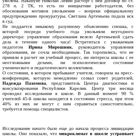
уволена. Накануне Николай Левин расторг с ней договор по ст.
278 п. 2 ТК, то есть по инициативе работодателя, без
обоснования мотивов увольнения – вопреки официальному
предупреждению прокуратуры. Светлана Артемьева подала иск
в суд.
Не поддается никакому разумному объяснению спешка, с
которой посреди учебного года увольняли неугодного
директора: управление образования велело Артемьевой сдать
дела в течение одного часа! Встретиться с уважаемым
педагогом
Ирина Мирошник
, руководитель управления
образования, не сочла необходимым. Так торопились, что не
приняли в расчет ни учебный процесс, ни интересы школы с ее
неотложными делами, ни психологическое состояние
ученического и педагогического коллективов.
О состоянии, в котором пребывают учителя, говорила на пресс-
конференции, которую немедленно созвал совет родителей,
Надежда Пахомова
, представитель Центра диагностики и
консультирования Республики Карелия. Центр три месяца
проводил исследования в школе. В данный момент 90 %
учителей 45-й школы находятся в состоянии стресса, при этом
40% из них не могут с ним справиться самостоятельно,
требуется помощь специалистов.
Исследование начато было еще до начала процесса ликвидации
школы. Оно показало, что
микроклимат в школе устраивает