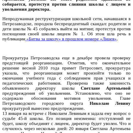
собирается, протестуя против слияния школы с лицеем и
увольнения директора.
Непродуманная реструктуризация школьной сети, начавшаяся в
Петрозаводске, породила беспрецедентный скандал: родители и
дети школы № 45 собрались выйти на митинг, протестуя против
поглощения своей школы лицеем № 1. Об этом шла речь в
публикации
«Битва за школу» в прошлом номере «Лицея»
.
Прокуратура Петрозаводска еще в декабре провела проверку
предстоящей реорганизации. Отметив, что окончательное
решение весной 2010 года примет Петросовет, прокуратура
указала, что реорганизация может произойти только по
окончании учебного года с соблюдением прав учащихся и
педагогических работников. Проверена также законность
объявленного директору школы
Светлане Артемьевой
предупреждения об увольнении. Установлено, что оно не
содержало обоснования мотивов увольнения. Главе
Петрозаводского городского округа
Николаю Левину
прокуратурой вынесено предупреждение.
13 января на встрече с Николаем Левиным я задала ему вопрос о
судьбе 45-й школы. Его позиция неизменна: отступлений не
будет, школу объединят с лицеем, директор будет уволен. Что и
случилось через несколько дней: 20 января Светлана Артемьева