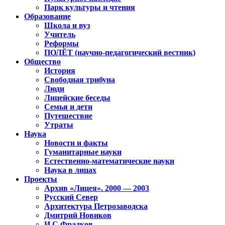
Парк культуры и чтения
Образование
Школа и вуз
Учитель
Реформы
ПОЛЁТ (научно-педагогический вестник)
Общество
История
Свободная трибуна
Люди
Лицейские беседы
Семья и дети
Путешествие
Утраты
Наука
Новости и факты
Гуманитарные науки
Естественно-математические науки
Наука в лицах
Проекты
Архив «Лицея». 2000 — 2003
Русский Север
Архитектура Петрозаводска
Дмитрий Новиков
И.С.Фрадков