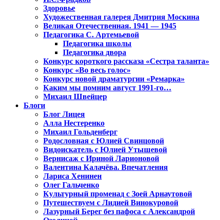
Здоровье
Художественная галерея Дмитрия Москина
Великая Отечественная. 1941 — 1945
Педагогика С. Артемьевой
Педагогика школы
Педагогика двора
Конкурс короткого рассказа «Сестра таланта»
Конкурс «Во весь голос»
Конкурс новой драматургии «Ремарка»
Каким мы помним август 1991-го…
Михаил Швейцер
Блоги
Блог Лицея
Алла Нестеренко
Михаил Гольденберг
Родословная с Юлией Свинцовой
Видоискатель с Юлией Утышевой
Вернисаж с Ириной Ларионовой
Валентина Калачёва. Впечатления
Лариса Хенинен
Олег Гальченко
Культурный променад с Зоей Арнаутовой
Путешествуем с Лидией Винокуровой
Лазурный Берег без пафоса с Александрой