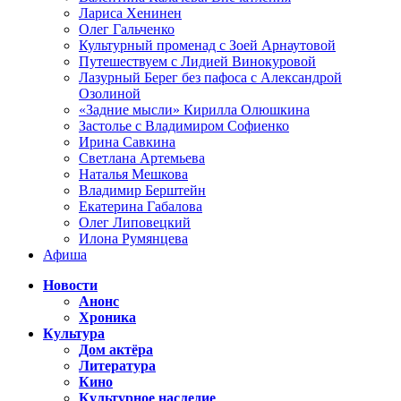
Лариса Хенинен
Олег Гальченко
Культурный променад с Зоей Арнаутовой
Путешествуем с Лидией Винокуровой
Лазурный Берег без пафоса с Александрой
Озолиной
«Задние мысли» Кирилла Олюшкина
Застолье с Владимиром Софиенко
Ирина Савкина
Светлана Артемьева
Наталья Мешкова
Владимир Берштейн
Екатерина Габалова
Олег Липовецкий
Илона Румянцева
Афиша
Новости
Анонс
Хроника
Культура
Дом актёра
Литература
Кино
Культурное наследие