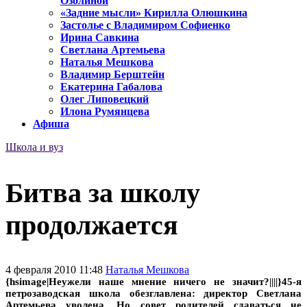
Озолиной
«Задние мысли» Кирилла Олюшкина
Застолье с Владимиром Софиенко
Ирина Савкина
Светлана Артемьева
Наталья Мешкова
Владимир Берштейн
Екатерина Габалова
Олег Липовецкий
Илона Румянцева
Афиша
Школа и вуз
Битва за школу
продолжается
4 февраля 2010 11:48
Наталья Мешкова
{hsimage|Неужели наше мнение ничего не значит?||||}45-я
петрозаводская школа обезглавлена: директор Светлана
Артемьева уволена. Но совет родителей сдаваться не