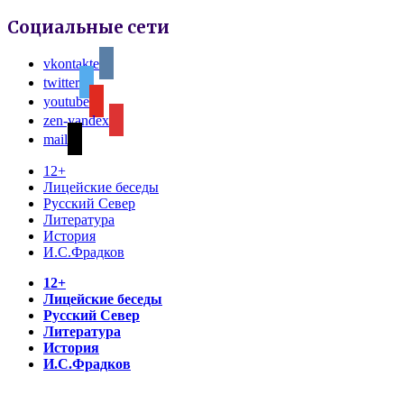
Социальные сети
vkontakte
twitter
youtube
zen-yandex
mail
12+
Лицейские беседы
Русский Север
Литература
История
И.С.Фрадков
12+
Лицейские беседы
Русский Север
Литература
История
И.С.Фрадков