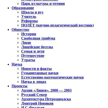
Парк культуры и чтения
Образование
Школа и вуз
Учитель
Реформы
ПОЛЁТ (научно-педагогический вестник)
Общество
История
Свободная трибуна
Люди
Лицейские беседы
Семья и дети
Путешествие
Утраты
Наука
Новости и факты
Гуманитарные науки
Естественно-математические науки
Наука в лицах
Проекты
Архив «Лицея». 2000 — 2003
Русский Север
Архитектура Петрозаводска
Дмитрий Новиков
И.С.Фрадков