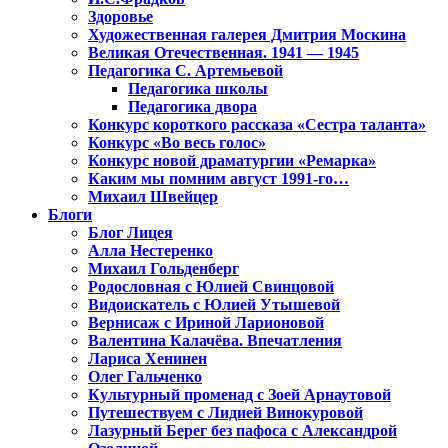
Здоровье
Художественная галерея Дмитрия Москина
Великая Отечественная. 1941 — 1945
Педагогика С. Артемьевой
Педагогика школы
Педагогика двора
Конкурс короткого рассказа «Сестра таланта»
Конкурс «Во весь голос»
Конкурс новой драматургии «Ремарка»
Каким мы помним август 1991-го…
Михаил Швейцер
Блоги
Блог Лицея
Алла Нестеренко
Михаил Гольденберг
Родословная с Юлией Свинцовой
Видоискатель с Юлией Утышевой
Вернисаж с Ириной Ларионовой
Валентина Калачёва. Впечатления
Лариса Хенинен
Олег Гальченко
Культурный променад с Зоей Арнаутовой
Путешествуем с Лидией Винокуровой
Лазурный Берег без пафоса с Александрой