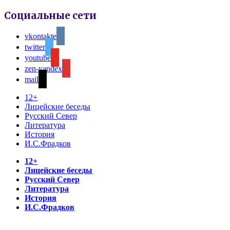
Социальные сети
vkontakte
twitter
youtube
zen-yandex
mail
12+
Лицейские беседы
Русский Север
Литература
История
И.С.Фрадков
12+
Лицейские беседы
Русский Север
Литература
История
И.С.Фрадков