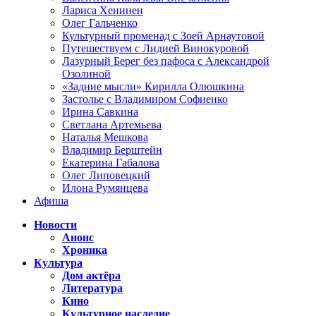
Лариса Хенинен
Олег Гальченко
Культурный променад с Зоей Арнаутовой
Путешествуем с Лидией Винокуровой
Лазурный Берег без пафоса с Александрой
Озолиной
«Задние мысли» Кирилла Олюшкина
Застолье с Владимиром Софиенко
Ирина Савкина
Светлана Артемьева
Наталья Мешкова
Владимир Берштейн
Екатерина Габалова
Олег Липовецкий
Илона Румянцева
Афиша
Новости
Анонс
Хроника
Культура
Дом актёра
Литература
Кино
Культурное наследие