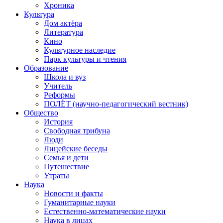
Хроника
Культура
Дом актёра
Литература
Кино
Культурное наследие
Парк культуры и чтения
Образование
Школа и вуз
Учитель
Реформы
ПОЛЁТ (научно-педагогический вестник)
Общество
История
Свободная трибуна
Люди
Лицейские беседы
Семья и дети
Путешествие
Утраты
Наука
Новости и факты
Гуманитарные науки
Естественно-математические науки
Наука в лицах