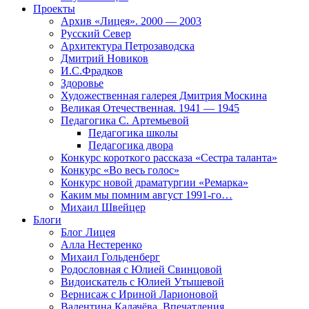
Проекты
Архив «Лицея». 2000 — 2003
Русский Север
Архитектура Петрозаводска
Дмитрий Новиков
И.С.Фрадков
Здоровье
Художественная галерея Дмитрия Москина
Великая Отечественная. 1941 — 1945
Педагогика С. Артемьевой
Педагогика школы
Педагогика двора
Конкурс короткого рассказа «Сестра таланта»
Конкурс «Во весь голос»
Конкурс новой драматургии «Ремарка»
Каким мы помним август 1991-го…
Михаил Швейцер
Блоги
Блог Лицея
Алла Нестеренко
Михаил Гольденберг
Родословная с Юлией Свинцовой
Видоискатель с Юлией Утышевой
Вернисаж с Ириной Ларионовой
Валентина Калачёва. Впечатления