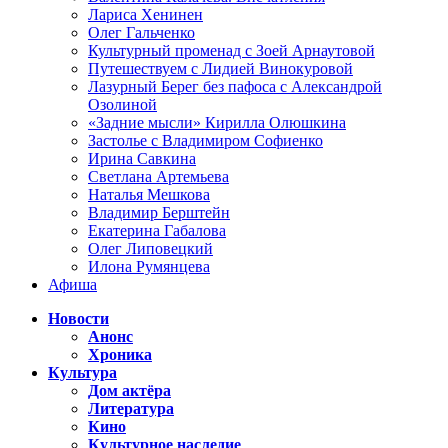
Лариса Хенинен
Олег Гальченко
Культурный променад с Зоей Арнаутовой
Путешествуем с Лидией Винокуровой
Лазурный Берег без пафоса с Александрой
Озолиной
«Задние мысли» Кирилла Олюшкина
Застолье с Владимиром Софиенко
Ирина Савкина
Светлана Артемьева
Наталья Мешкова
Владимир Берштейн
Екатерина Габалова
Олег Липовецкий
Илона Румянцева
Афиша
Новости
Анонс
Хроника
Культура
Дом актёра
Литература
Кино
Культурное наследие