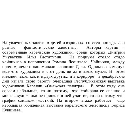
На увлеченных занятием детей и взрослых со стен поглядывали
разные фантастические животные. Авторы картин –
современные карельские художники, среди которых Дмитрий
Учуваткин, Илья Растатурин. На подиуме стояло стадо
чайничков в исполнении Романа Леонтьева. Чайнички, между
прочим, чем-то напоминали слоников Дали. Одним словом, дух
великого художника в этот день витал в залах музея. В этом
нижнем зале, как и в двух других, и в коридоре в декабрьские
дни начала свою работу очередная Республиканская выставка
художников Карелии «Онежская палитра». В этом году она
совсем небольшая, то ли потому, что собирали ее спешно и
многие художники не приняли в ней участие, то ли потому, что
график слишком жесткий. На втором этаже работает еще
небольшая юбилейная выставка карельского живописца Бориса
Кукшиева.