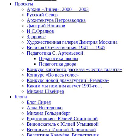
Проекты
Архив «Лицея». 2000 — 2003
Русский Север
Архитектура Петрозаводска
Дмитрий Новиков
И.С.Фрадков
Здоровье
Художественная галерея Дмитрия Москина
Великая Отечественная. 1941 — 1945
Педагогика С. Артемьевой
Педагогика школы
Педагогика двора
Конкурс короткого рассказа «Сестра таланта»
Конкурс «Во весь голос»
Конкурс новой драматургии «Ремарка»
Каким мы помним август 1991-го…
Михаил Швейцер
Блоги
Блог Лицея
Алла Нестеренко
Михаил Гольденберг
Родословная с Юлией Свинцовой
Видоискатель с Юлией Утышевой
Вернисаж с Ириной Ларионовой
Валентина Калачёва. Впечатления