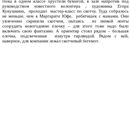
Пока в одном классе хрустели бумагой, в зале напротив под
руководством известного волонтера , художника Егора
Кукушкина, проходил мастер-класс по скотчу. Туда собралось
не меньше, чем к Маргарите Юфе, ребятишек с мамами. Они
увлеченно скрипели скотчем, пытаясь из липкой ленты
соорудить новогоднюю елочку – для этого тоже надо было
включить свою фантазию. А ориентир стоял рядом – большая
елочка, подсвеченная изнутри гирляндой. Рядом с ней,
наверное, для компании лежал скотчевый бегемот.