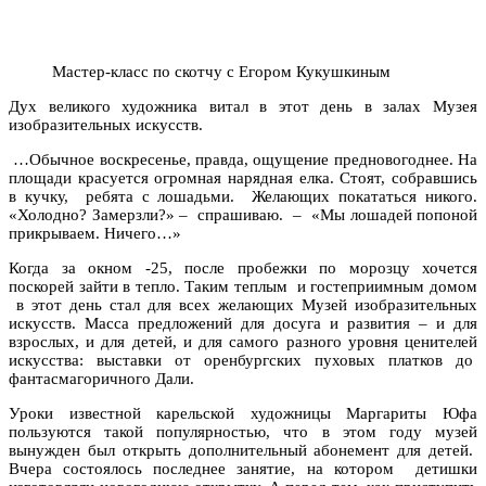
Мастер-класс по скотчу с Егором Кукушкиным
Дух великого художника витал в этот день в залах Музея
изобразительных искусств.
…Обычное воскресенье, правда, ощущение предновогоднее. На
площади красуется огромная нарядная елка. Стоят, собравшись
в кучку, ребята с лошадьми. Желающих покататься никого.
«Холодно? Замерзли?» – спрашиваю. – «Мы лошадей попоной
прикрываем. Ничего…»
Когда за окном -25, после пробежки по морозцу хочется
поскорей зайти в тепло. Таким теплым и гостеприимным домом
в этот день стал для всех желающих Музей изобразительных
искусств. Масса предложений для досуга и развития – и для
взрослых, и для детей, и для самого разного уровня ценителей
искусства: выставки от оренбургских пуховых платков до
фантасмагоричного Дали.
Уроки известной карельской художницы Маргариты Юфа
пользуются такой популярностью, что в этом году музей
вынужден был открыть дополнительный абонемент для детей.
Вчера состоялось последнее занятие, на котором детишки