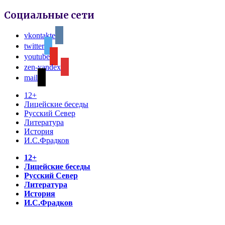
Социальные сети
vkontakte
twitter
youtube
zen-yandex
mail
12+
Лицейские беседы
Русский Север
Литература
История
И.С.Фрадков
12+
Лицейские беседы
Русский Север
Литература
История
И.С.Фрадков