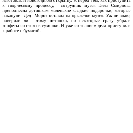
изготовляли новогоднюю открытку. А перед тем, как приступить
к творческому процессу, сотрудник музея Элла Смирнова
преподнесла детишкам маленькие сладкие подарочки, которые
накануне Дед Мороз оставил на крылечке музея. Уж не знаю,
поверили ли этому детишки, но некоторые сразу убрали
конфеты со стола в сумочки. И уже со знанием дела приступили
к работе с бумагой.