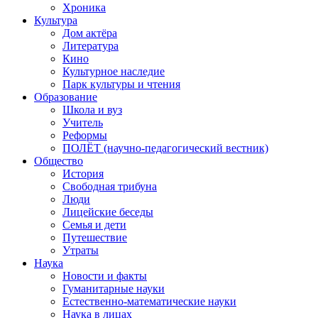
Хроника
Культура
Дом актёра
Литература
Кино
Культурное наследие
Парк культуры и чтения
Образование
Школа и вуз
Учитель
Реформы
ПОЛЁТ (научно-педагогический вестник)
Общество
История
Свободная трибуна
Люди
Лицейские беседы
Семья и дети
Путешествие
Утраты
Наука
Новости и факты
Гуманитарные науки
Естественно-математические науки
Наука в лицах