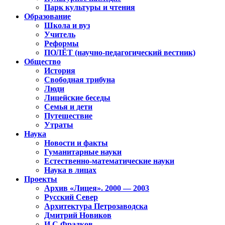
Парк культуры и чтения
Образование
Школа и вуз
Учитель
Реформы
ПОЛЁТ (научно-педагогический вестник)
Общество
История
Свободная трибуна
Люди
Лицейские беседы
Семья и дети
Путешествие
Утраты
Наука
Новости и факты
Гуманитарные науки
Естественно-математические науки
Наука в лицах
Проекты
Архив «Лицея». 2000 — 2003
Русский Север
Архитектура Петрозаводска
Дмитрий Новиков
И.С.Фрадков