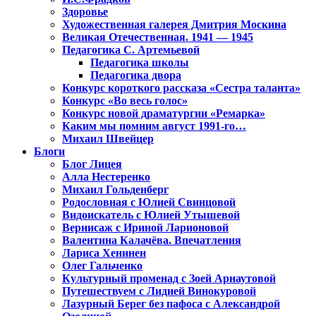
Здоровье
Художественная галерея Дмитрия Москина
Великая Отечественная. 1941 — 1945
Педагогика С. Артемьевой
Педагогика школы
Педагогика двора
Конкурс короткого рассказа «Сестра таланта»
Конкурс «Во весь голос»
Конкурс новой драматургии «Ремарка»
Каким мы помним август 1991-го…
Михаил Швейцер
Блоги
Блог Лицея
Алла Нестеренко
Михаил Гольденберг
Родословная с Юлией Свинцовой
Видоискатель с Юлией Утышевой
Вернисаж с Ириной Ларионовой
Валентина Калачёва. Впечатления
Лариса Хенинен
Олег Гальченко
Культурный променад с Зоей Арнаутовой
Путешествуем с Лидией Винокуровой
Лазурный Берег без пафоса с Александрой