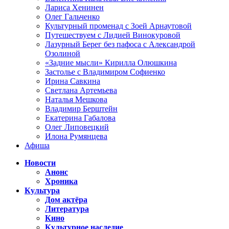
Лариса Хенинен
Олег Гальченко
Культурный променад с Зоей Арнаутовой
Путешествуем с Лидией Винокуровой
Лазурный Берег без пафоса с Александрой
Озолиной
«Задние мысли» Кирилла Олюшкина
Застолье с Владимиром Софиенко
Ирина Савкина
Светлана Артемьева
Наталья Мешкова
Владимир Берштейн
Екатерина Габалова
Олег Липовецкий
Илона Румянцева
Афиша
Новости
Анонс
Хроника
Культура
Дом актёра
Литература
Кино
Культурное наследие