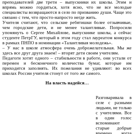
преподавателей две трети – выпускники их школы. Этим и
впрямь можно гордиться, хотя ясно, что не все молодые
специалисты возвращаются в село по призванию души. Чаще это
связано с тем, что просто-напросто негде жить.
Учителя считают, что сельские ребятишки более отзывчивые,
чем городские дети, и не менее талантливые. Попросили
упомянуть о Сергее Михайлове, выпускнике школы, а сейчас
студенте ПетрГУ, который в этом году стал лауреатом конкурса
в рамках ПНПО в номинации «Талантливая молодежь».
– У нас в школе атмосфера очень доброжелательная. Мы же
здесь все друг друга знаем! – вторят дети своим учителям.
Педагоги хотят одного – стабильности в работе, они устали от
перемен и бесконечного количества бумаг, которые им
приходится заполнять. Их пожелания не удивляют: во всех
школах России учителя стонут от того же самого.
На власть надейся…
Разговаривала в
селе с разными
людьми, не только
с учителями. Все
в один голос
вспоминают
старые добрые
времена, когда