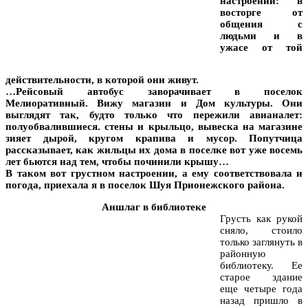
настроении: в
восторге от
общения с
людьми и в
ужасе от той
действительности, в которой они живут.
…Рейсовый автобус заворачивает в поселок
Мелиоративный. Вижу магазин и Дом культуры. Они
выглядят так, будто только что пережили авианалет:
полуобвалившиеся. стены и крыльцо, вывеска на магазине
зияет дырой, кругом крапива и мусор. Попутчица
рассказывает, как жильцы их дома в поселке вот уже восемь
лет бьются над тем, чтобы починили крышу…
В таком вот грустном настроении, а ему соответствовала и
погода, приехала я в поселок Шуя Прионежского района.
Аншлаг в библиотеке
Грусть как рукой
сняло, стоило
только заглянуть в
районную
библиотеку. Ее
старое здание
еще четыре года
назад пришло в