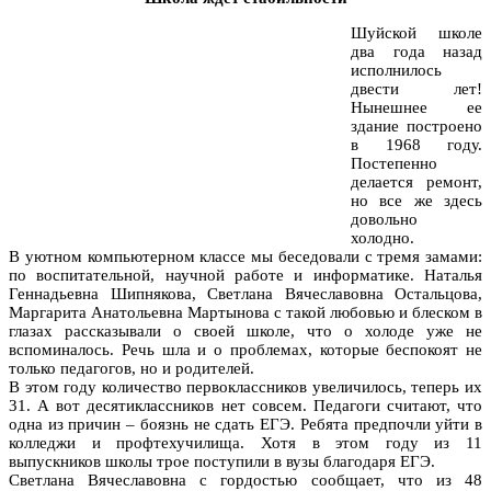
Шуйской школе
два года назад
исполнилось
двести лет!
Нынешнее ее
здание построено
в 1968 году.
Постепенно
делается ремонт,
но все же здесь
довольно
холодно.
В уютном компьютерном классе мы беседовали с тремя замами:
по воспитательной, научной работе и информатике. Наталья
Геннадьевна Шипнякова, Светлана Вячеславовна Остальцова,
Маргарита Анатольевна Мартынова с такой любовью и блеском в
глазах рассказывали о своей школе, что о холоде уже не
вспоминалось. Речь шла и о проблемах, которые беспокоят не
только педагогов, но и родителей.
В этом году количество первоклассников увеличилось, теперь их
31. А вот десятиклассников нет совсем. Педагоги считают, что
одна из причин – боязнь не сдать ЕГЭ. Ребята предпочли уйти в
колледжи и профтехучилища. Хотя в этом году из 11
выпускников школы трое поступили в вузы благодаря ЕГЭ.
Светлана Вячеславовна с гордостью сообщает, что из 48