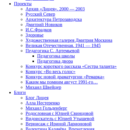
Проекты
Архив «Лицея». 2000 — 2003
Русский Север
Архитектура Петрозаводска
Дмитрий Новиков
И.С.Фрадков
Здоровье
Художественная галерея Дмитрия Москина
Великая Отечественная. 1941 — 1945
Педагогика С. Артемьевой
Педагогика школы
Педагогика двора
Конкурс короткого рассказа «Сестра таланта»
Конкурс «Во весь голос»
Конкурс новой драматургии «Ремарка»
Каким мы помним август 1991-го…
Михаил Швейцер
Блоги
Блог Лицея
Алла Нестеренко
Михаил Гольденберг
Родословная с Юлией Свинцовой
Видоискатель с Юлией Утышевой
Вернисаж с Ириной Ларионовой
Валентина Калачёва. Впечатления