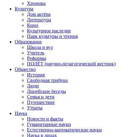
Хроника
Культура
Дом актёра
Литература
Кино
Культурное наследие
Парк культуры и чтения
Образование
Школа и вуз
Учитель
Реформы
ПОЛЁТ (научно-педагогический вестник)
Общество
История
Свободная трибуна
Люди
Лицейские беседы
Семья и дети
Путешествие
Утраты
Наука
Новости и факты
Гуманитарные науки
Естественно-математические науки
Наука в лицах