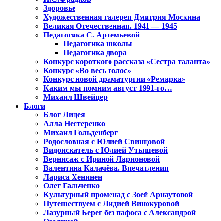
Здоровье
Художественная галерея Дмитрия Москина
Великая Отечественная. 1941 — 1945
Педагогика С. Артемьевой
Педагогика школы
Педагогика двора
Конкурс короткого рассказа «Сестра таланта»
Конкурс «Во весь голос»
Конкурс новой драматургии «Ремарка»
Каким мы помним август 1991-го…
Михаил Швейцер
Блоги
Блог Лицея
Алла Нестеренко
Михаил Гольденберг
Родословная с Юлией Свинцовой
Видоискатель с Юлией Утышевой
Вернисаж с Ириной Ларионовой
Валентина Калачёва. Впечатления
Лариса Хенинен
Олег Гальченко
Культурный променад с Зоей Арнаутовой
Путешествуем с Лидией Винокуровой
Лазурный Берег без пафоса с Александрой