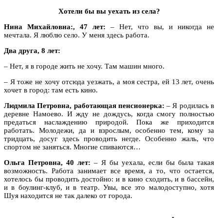
Хотели бы вы уехать из села?
Нина Михайловна:, 47 лет:
– Нет, что вы, и никогда не
мечтала. Я люблю село. У меня здесь работа.
Два друга, 8 лет:
– Нет, я в городе жить не хочу. Там машин много.
– Я тоже не хочу отсюда уезжать, а моя сестра, ей 13 лет, очень
хочет в город: там есть кино.
Людмила Петровна, работающая пенсионерка:
– Я родилась в
деревне Намоево. И жду не дождусь, когда смогу полностью
предаться наслаждению природой. Пока же приходится
работать. Молодежи, да и взрослым, особенно тем, кому за
тридцать, досуг здесь проводить негде. Особенно жаль, что
спортом не заняться. Многие спиваются…
Ольга Петровна, 40 лет:
– Я бы уехала, если бы была такая
возможность. Работа занимает все время, а то, что остается,
хотелось бы проводить достойно: и в кино сходить, и в бассейн,
и в боулинг-клуб, и в театр. Увы, все это малодоступно, хотя
Шуя находится не так далеко от города.