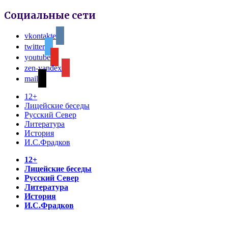
Социальные сети
vkontakte
twitter
youtube
zen-yandex
mail
12+
Лицейские беседы
Русский Север
Литература
История
И.С.Фрадков
12+
Лицейские беседы
Русский Север
Литература
История
И.С.Фрадков