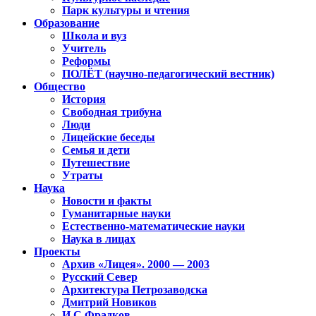
Парк культуры и чтения
Образование
Школа и вуз
Учитель
Реформы
ПОЛЁТ (научно-педагогический вестник)
Общество
История
Свободная трибуна
Люди
Лицейские беседы
Семья и дети
Путешествие
Утраты
Наука
Новости и факты
Гуманитарные науки
Естественно-математические науки
Наука в лицах
Проекты
Архив «Лицея». 2000 — 2003
Русский Север
Архитектура Петрозаводска
Дмитрий Новиков
И.С.Фрадков