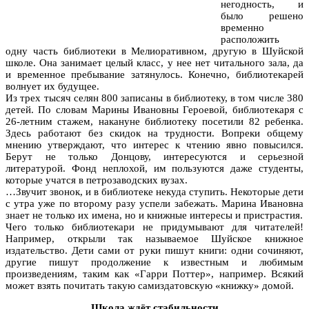
негодность, и
было решено
временно
расположить
одну часть библиотеки в Мелиоративном, другую в Шуйской
школе. Она занимает целый класс, у нее нет читального зала, да
и временное пребывание затянулось. Конечно, библиотекарей
волнует их будущее.
Из трех тысяч селян 800 записаны в библиотеку, в том числе 380
детей. По словам Марины Ивановны Героевой, библиотекаря с
26-летним стажем, накануне библиотеку посетили 82 ребенка.
Здесь работают без скидок на трудности. Вопреки общему
мнению утверждают, что интерес к чтению явно повысился.
Берут не только Донцову, интересуются и серьезной
литературой. Фонд неплохой, им пользуются даже студенты,
которые учатся в петрозаводских вузах.
…Звучит звонок, и в библиотеке некуда ступить. Некоторые дети
с утра уже по второму разу успели забежать. Марина Ивановна
знает не только их имена, но и книжные интересы и пристрастия.
Чего только библиотекари не придумывают для читателей!
Например, открыли так называемое Шуйское книжное
издательство. Дети сами от руки пишут книги: одни сочиняют,
другие пишут продолжение к известным и любимым
произведениям, таким как «Гарри Поттер», например. Всякий
может взять почитать такую самиздатовскую «книжку» домой.
Школа ждёт стабильности