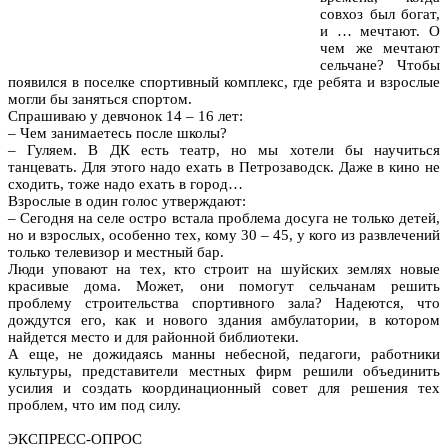
совхоз был богат,
и … мечтают. О
чем же мечтают
сельчане? Чтобы
появился в поселке спортивный комплекс, где ребята и взрослые
могли бы заняться спортом.
Спрашиваю у девчонок 14 – 16 лет:
– Чем занимаетесь после школы?
– Гуляем. В ДК есть театр, но мы хотели бы научиться
танцевать. Для этого надо ехать в Петрозаводск. Даже в кино не
сходить, тоже надо ехать в город…
Взрослые в один голос утверждают:
– Сегодня на селе остро встала проблема досуга не только детей,
но и взрослых, особенно тех, кому 30 – 45, у кого из развлечений
только телевизор и местный бар.
Люди уповают на тех, кто строит на шуйских землях новые
красивые дома. Может, они помогут сельчанам решить
проблему строительства спортивного зала? Надеются, что
дождутся его, как и нового здания амбулатории, в котором
найдется место и для районной библиотеки.
А еще, не дожидаясь манны небесной, педагоги, работники
культуры, представители местных фирм решили объединить
усилия и создать координационный совет для решения тех
проблем, что им под силу.
ЭКСПРЕСС-ОПРОС