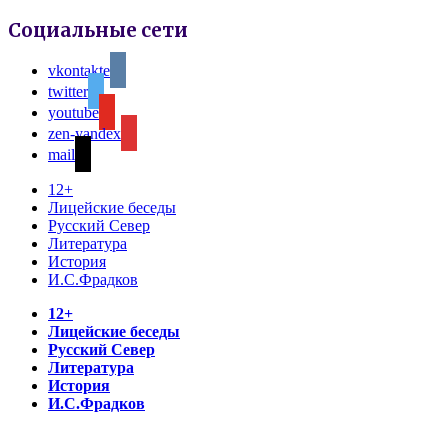
Социальные сети
vkontakte
twitter
youtube
zen-yandex
mail
12+
Лицейские беседы
Русский Север
Литература
История
И.С.Фрадков
12+
Лицейские беседы
Русский Север
Литература
История
И.С.Фрадков