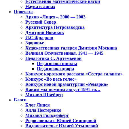
Естественно-математические науки
Наука в лицах
Проекты
Архив «Лицея». 2000 — 2003
Русский Север
Архитектура Петрозаводска
Дмитрий Новиков
И.С.Фрадков
Здоровье
Художественная галерея Дмитрия Москина
Великая Отечественная. 1941 — 1945
Педагогика С. Артемьевой
Педагогика школы
Педагогика двора
Конкурс короткого рассказа «Сестра таланта»
Конкурс «Во весь голос»
Конкурс новой драматургии «Ремарка»
Каким мы помним август 1991-го…
Михаил Швейцер
Блоги
Блог Лицея
Алла Нестеренко
Михаил Гольденберг
Родословная с Юлией Свинцовой
Видоискатель с Юлией Утышевой