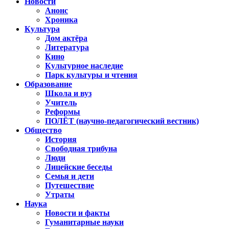
Новости
Анонс
Хроника
Культура
Дом актёра
Литература
Кино
Культурное наследие
Парк культуры и чтения
Образование
Школа и вуз
Учитель
Реформы
ПОЛЁТ (научно-педагогический вестник)
Общество
История
Свободная трибуна
Люди
Лицейские беседы
Семья и дети
Путешествие
Утраты
Наука
Новости и факты
Гуманитарные науки