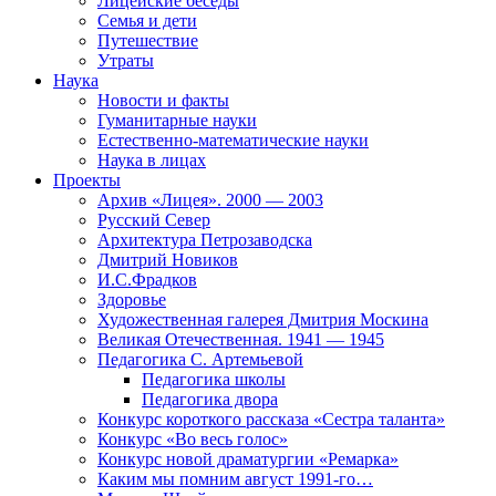
Лицейские беседы
Семья и дети
Путешествие
Утраты
Наука
Новости и факты
Гуманитарные науки
Естественно-математические науки
Наука в лицах
Проекты
Архив «Лицея». 2000 — 2003
Русский Север
Архитектура Петрозаводска
Дмитрий Новиков
И.С.Фрадков
Здоровье
Художественная галерея Дмитрия Москина
Великая Отечественная. 1941 — 1945
Педагогика С. Артемьевой
Педагогика школы
Педагогика двора
Конкурс короткого рассказа «Сестра таланта»
Конкурс «Во весь голос»
Конкурс новой драматургии «Ремарка»
Каким мы помним август 1991-го…