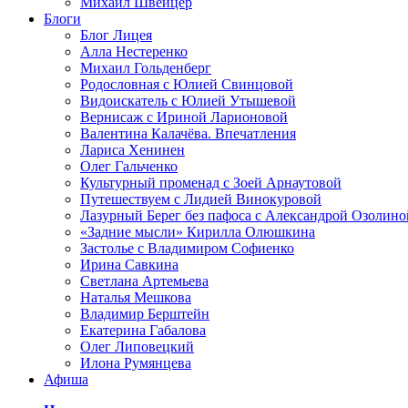
Михаил Швейцер
Блоги
Блог Лицея
Алла Нестеренко
Михаил Гольденберг
Родословная с Юлией Свинцовой
Видоискатель с Юлией Утышевой
Вернисаж с Ириной Ларионовой
Валентина Калачёва. Впечатления
Лариса Хенинен
Олег Гальченко
Культурный променад с Зоей Арнаутовой
Путешествуем с Лидией Винокуровой
Лазурный Берег без пафоса с Александрой Озолино
«Задние мысли» Кирилла Олюшкина
Застолье с Владимиром Софиенко
Ирина Савкина
Светлана Артемьева
Наталья Мешкова
Владимир Берштейн
Екатерина Габалова
Олег Липовецкий
Илона Румянцева
Афиша