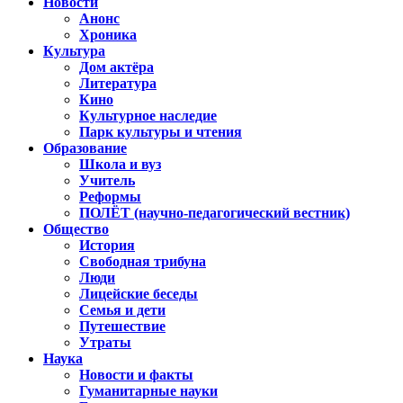
Новости
Анонс
Хроника
Культура
Дом актёра
Литература
Кино
Культурное наследие
Парк культуры и чтения
Образование
Школа и вуз
Учитель
Реформы
ПОЛЁТ (научно-педагогический вестник)
Общество
История
Свободная трибуна
Люди
Лицейские беседы
Семья и дети
Путешествие
Утраты
Наука
Новости и факты
Гуманитарные науки