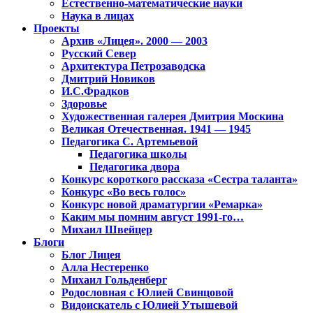
Естественно-математические науки
Наука в лицах
Проекты
Архив «Лицея». 2000 — 2003
Русский Север
Архитектура Петрозаводска
Дмитрий Новиков
И.С.Фрадков
Здоровье
Художественная галерея Дмитрия Москина
Великая Отечественная. 1941 — 1945
Педагогика С. Артемьевой
Педагогика школы
Педагогика двора
Конкурс короткого рассказа «Сестра таланта»
Конкурс «Во весь голос»
Конкурс новой драматургии «Ремарка»
Каким мы помним август 1991-го…
Михаил Швейцер
Блоги
Блог Лицея
Алла Нестеренко
Михаил Гольденберг
Родословная с Юлией Свинцовой
Видоискатель с Юлией Утышевой