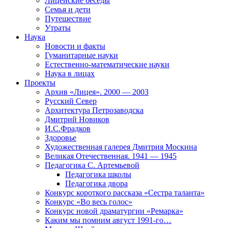
Лицейские беседы
Семья и дети
Путешествие
Утраты
Наука
Новости и факты
Гуманитарные науки
Естественно-математические науки
Наука в лицах
Проекты
Архив «Лицея». 2000 — 2003
Русский Север
Архитектура Петрозаводска
Дмитрий Новиков
И.С.Фрадков
Здоровье
Художественная галерея Дмитрия Москина
Великая Отечественная. 1941 — 1945
Педагогика С. Артемьевой
Педагогика школы
Педагогика двора
Конкурс короткого рассказа «Сестра таланта»
Конкурс «Во весь голос»
Конкурс новой драматургии «Ремарка»
Каким мы помним август 1991-го…