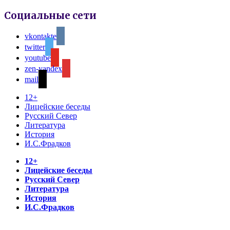
Социальные сети
vkontakte
twitter
youtube
zen-yandex
mail
12+
Лицейские беседы
Русский Север
Литература
История
И.С.Фрадков
12+
Лицейские беседы
Русский Север
Литература
История
И.С.Фрадков