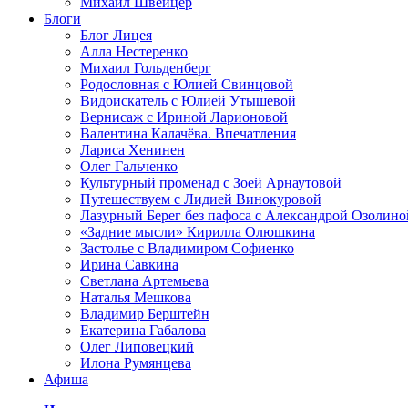
Михаил Швейцер
Блоги
Блог Лицея
Алла Нестеренко
Михаил Гольденберг
Родословная с Юлией Свинцовой
Видоискатель с Юлией Утышевой
Вернисаж с Ириной Ларионовой
Валентина Калачёва. Впечатления
Лариса Хенинен
Олег Гальченко
Культурный променад с Зоей Арнаутовой
Путешествуем с Лидией Винокуровой
Лазурный Берег без пафоса с Александрой Озолино
«Задние мысли» Кирилла Олюшкина
Застолье с Владимиром Софиенко
Ирина Савкина
Светлана Артемьева
Наталья Мешкова
Владимир Берштейн
Екатерина Габалова
Олег Липовецкий
Илона Румянцева
Афиша