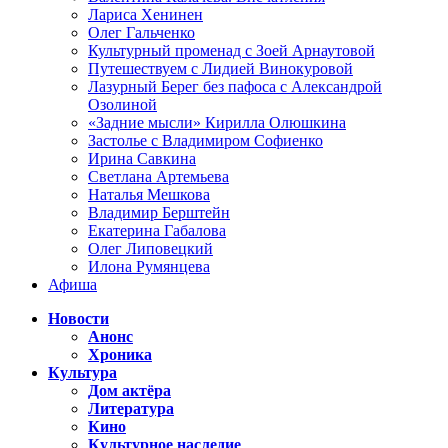
Лариса Хенинен
Олег Гальченко
Культурный променад с Зоей Арнаутовой
Путешествуем с Лидией Винокуровой
Лазурный Берег без пафоса с Александрой
Озолиной
«Задние мысли» Кирилла Олюшкина
Застолье с Владимиром Софиенко
Ирина Савкина
Светлана Артемьева
Наталья Мешкова
Владимир Берштейн
Екатерина Габалова
Олег Липовецкий
Илона Румянцева
Афиша
Новости
Анонс
Хроника
Культура
Дом актёра
Литература
Кино
Культурное наследие