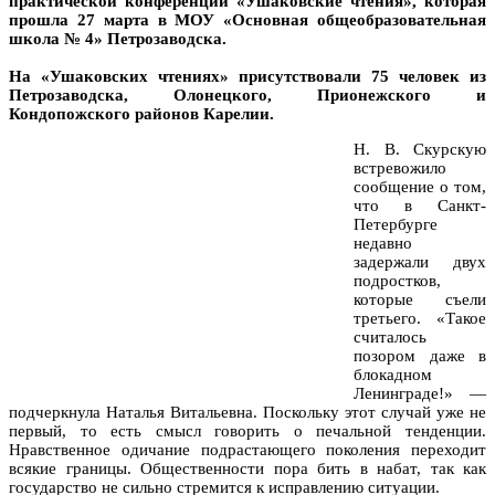
практической конференции «Ушаковские чтения», которая
прошла 27 марта в МОУ «Основная общеобразовательная
школа № 4» Петрозаводска.
На
«Ушаковских чтениях» присутствовали 75 человек из
Петрозаводска, Олонецкого, Прионежского и
Кондопожского районов Карелии.
Н. В. Скурскую
встревожило
сообщение о том,
что в Санкт-
Петербурге
недавно
задержали двух
подростков,
которые съели
третьего. «Такое
считалось
позором даже в
блокадном
Ленинграде!» —
подчеркнула Наталья Витальевна. Поскольку этот случай уже не
первый, то есть смысл говорить о печальной тенденции.
Нравственное одичание подрастающего поколения переходит
всякие границы. Общественности пора бить в набат, так как
государство не сильно стремится к исправлению ситуации.