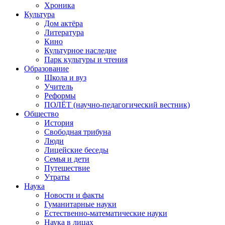
Хроника
Культура
Дом актёра
Литература
Кино
Культурное наследие
Парк культуры и чтения
Образование
Школа и вуз
Учитель
Реформы
ПОЛЁТ (научно-педагогический вестник)
Общество
История
Свободная трибуна
Люди
Лицейские беседы
Семья и дети
Путешествие
Утраты
Наука
Новости и факты
Гуманитарные науки
Естественно-математические науки
Наука в лицах