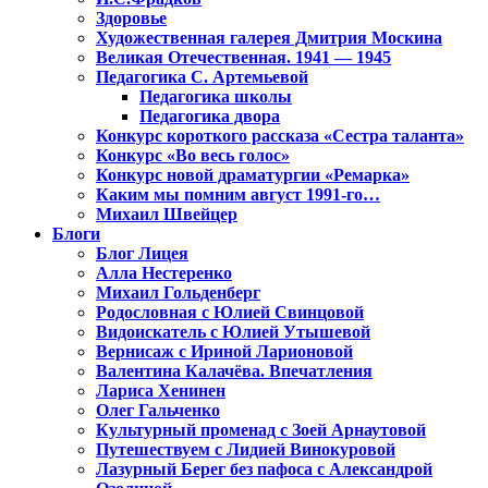
Здоровье
Художественная галерея Дмитрия Москина
Великая Отечественная. 1941 — 1945
Педагогика С. Артемьевой
Педагогика школы
Педагогика двора
Конкурс короткого рассказа «Сестра таланта»
Конкурс «Во весь голос»
Конкурс новой драматургии «Ремарка»
Каким мы помним август 1991-го…
Михаил Швейцер
Блоги
Блог Лицея
Алла Нестеренко
Михаил Гольденберг
Родословная с Юлией Свинцовой
Видоискатель с Юлией Утышевой
Вернисаж с Ириной Ларионовой
Валентина Калачёва. Впечатления
Лариса Хенинен
Олег Гальченко
Культурный променад с Зоей Арнаутовой
Путешествуем с Лидией Винокуровой
Лазурный Берег без пафоса с Александрой