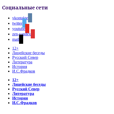
Социальные сети
vkontakte
twitter
youtube
zen-yandex
mail
12+
Лицейские беседы
Русский Север
Литература
История
И.С.Фрадков
12+
Лицейские беседы
Русский Север
Литература
История
И.С.Фрадков