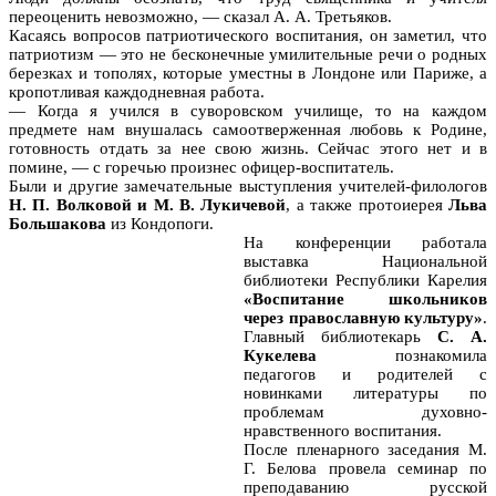
переоценить невозможно, — сказал А. А. Третьяков.
Касаясь вопросов патриотического воспитания, он заметил, что
патриотизм — это не бесконечные умилительные речи о родных
березках и тополях, которые уместны в Лондоне или Париже, а
кропотливая каждодневная работа.
— Когда я учился в суворовском училище, то на каждом
предмете нам внушалась самоотверженная любовь к Родине,
готовность отдать за нее свою жизнь. Сейчас этого нет и в
помине, — с горечью произнес офицер-воспитатель.
Были и другие замечательные выступления учителей-филологов
Н. П. Волковой и М. В. Лукичевой
, а также протоиерея
Льва
Большакова
из Кондопоги.
На конференции работала
выставка Национальной
библиотеки Республики Карелия
«Воспитание школьников
через православную культуру»
.
Главный библиотекарь
С. А.
Кукелева
познакомила
педагогов и родителей с
новинками литературы по
проблемам духовно-
нравственного воспитания.
После пленарного заседания М.
Г. Белова провела семинар по
преподаванию русской