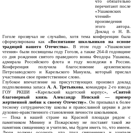
что обязательно
перечитают после
«Ушаковских
чтений»
произведения
этого автора.
Доклад о Н. В.
Гоголе прозвучал не случайно, хотя тема конференции была
сформулирована как
«Воспитание школьников на основе
традиций нашего Отечества»
. В этом году «Ушаковские
чтения» были посвящены году Гоголя, а также 264-й годовщине
со дня рождения святого праведного воина Феодора Ушакова,
адмирала Российского флота и году молодежи в России.
Конференция получила благословение архиепископа
Петрозаводского и Карельского Мануила, который прислал
участникам свое приветственное слово.
Глубокое впечатление на присутствующих произвел доклад
подполковника запаса
А. А. Третьякова
, командира 2-го взвода
ГОУ РКШИ «Карельский кадетский корпус»,
«Святой
благоверный князь Александр Невский — пример
жертвенной любви к своему Отечеству»
. Он призывал к более
тесному сотрудничеству школы и православной церкви в деле
духовно-нравственного становления личности школьников.
— Пока в нашей стране на Красной площади рядом с
памятником Минину и Пожарскому не поставят такой же
памятник священнику и учителю, мы будем иметь то, что имеем.
Люди должны осознать, что труд священника и учителя