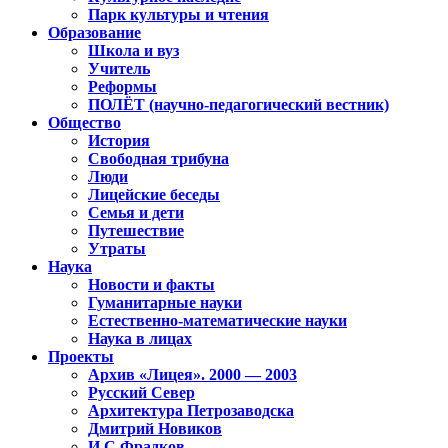
Парк культуры и чтения
Образование
Школа и вуз
Учитель
Реформы
ПОЛЁТ (научно-педагогический вестник)
Общество
История
Свободная трибуна
Люди
Лицейские беседы
Семья и дети
Путешествие
Утраты
Наука
Новости и факты
Гуманитарные науки
Естественно-математические науки
Наука в лицах
Проекты
Архив «Лицея». 2000 — 2003
Русский Север
Архитектура Петрозаводска
Дмитрий Новиков
И.С.Фрадков