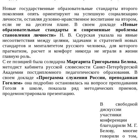
Новые государственные образовательные стандарты второго
поколения опять ориентируют на успешную социализацию
личности, оставляя духовно-нравственное воспитание на втором,
если не на десятом плане. В своем докладе
«Новые
образовательные стандарты и современные проблемы
становления личности»
Н. В. Скурская указала на явные
несоответствия между целями, задачами и стратегией новых
стандартов и менталитетом русского человека, для которого
прагматизм, расчет и комфорт никогда не играли в жизни
главную роль.
С ее позицией была солидарна
Маргарита Григорьевна Белова
,
методист кабинета русской словесности Санкт-Петербургской
Академии постдипломного педагогического образования. В
своем докладе
«Программа служения России, преподанная
Гоголем»
она подробно остановилась на вопросе преподавания
Гоголя в школе, показала ряд методических приемов,
продемонстрировала презентацию.
В свободной
дискуссии
участники
конференции
благодарили М. Г.
Белову, многие
говорили о том,