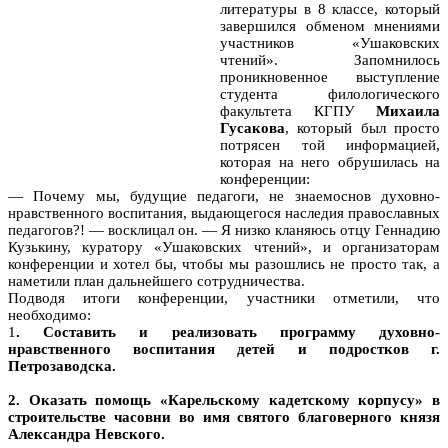
литературы в 8 классе, который
завершился обменом мнениями
участников «Ушаковских
чтений». Запомнилось
проникновенное выступление
студента филологического
факультета КГПУ
Михаила
Гусакова
, который был просто
потрясен той информацией,
которая на него обрушилась на
конференции:
— Почему мы, будущие педагоги, не знаемоснов духовно-
нравственного воспитания, выдающегося наследия православных
педагогов?! — восклицал он. — Я низко кланяюсь отцу Геннадию
Кузькину, куратору «Ушаковских чтений», и организаторам
конференции и хотел бы, чтобы мы разошлись не просто так, а
наметили план дальнейшего сотрудничества.
Подводя итоги конференции, участники отметили, что
необходимо:
1
. Составить и реализовать программу духовно-
нравственного воспитания детей и подростков г.
Петрозаводска.
2. Оказать помощь «Карельскому кадетскому корпусу» в
строительстве часовни во имя святого благоверного князя
Александра Невского.