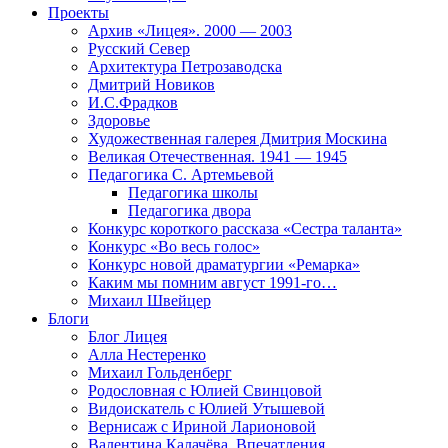
Проекты
Архив «Лицея». 2000 — 2003
Русский Север
Архитектура Петрозаводска
Дмитрий Новиков
И.С.Фрадков
Здоровье
Художественная галерея Дмитрия Москина
Великая Отечественная. 1941 — 1945
Педагогика С. Артемьевой
Педагогика школы
Педагогика двора
Конкурс короткого рассказа «Сестра таланта»
Конкурс «Во весь голос»
Конкурс новой драматургии «Ремарка»
Каким мы помним август 1991-го…
Михаил Швейцер
Блоги
Блог Лицея
Алла Нестеренко
Михаил Гольденберг
Родословная с Юлией Свинцовой
Видоискатель с Юлией Утышевой
Вернисаж с Ириной Ларионовой
Валентина Калачёва. Впечатления