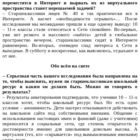
переместятся в Интернет и вырвать их из виртуального
пространства станет нерешаемой задачей?
– Старшеклассники лицея № 40 и так практически все в
Интернете. А насчет «необходимости отрывать»… После
исследования мы неожиданно пришли к еще одному выводу: 10
– 11-е классы стали относиться к Сети спокойнее. Во-первых,
уже нет резкого и массового «набега» детей в глобальное
пространство вечером, старшеклассники сидят в Интернете
равномерно. Во-вторых, очевиден спад интереса к Сети в
выходные. В субботу и воскресенье, как выяснилось, отдыхают и
от нее.
Обо всём на свете
– Серьезная часть вашего исследования была направлена на
то, чтобы выяснить, нужен ли старшеклассникам школьный
ресурс и каким он должен быть. Можно ли говорить о
результатах?
– Результаты анкетирования подтвердили, что ученики 10 – 11-х
классов хотят, чтобы школьный ресурс был. Но есть одно
условие – анонимность. Дети наотрез отказываются действовать
на школьном сайте под собственными именами. Общение с
использованием настоящих имен и фамилий (даже с учителями)
переносится в социальные сети, где степень открытости и
достоверности именно для школьников довольно высока. А
виртуалов (тех, кто «скрывается» под вымышленными именами)
очень мало.