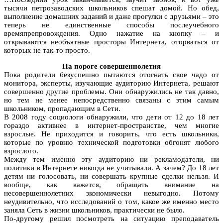
тысячи петрозаводских школьников спешат домой. Но обед,
выполнение домашних заданий и даже прогулки с друзьями – это
теперь не единственные способы послеучебного
времяпрепровождения. Одно нажатие на кнопку – и
открываются необъятные просторы Интернета, оторваться от
которых не так-то просто.
На пороге совершеннолетия
Пока родители безуспешно пытаются отогнать свое чадо от
монитора, эксперты, изучающие аудиторию Интернета, решают
совершенно другие проблемы. Они обнаружились не так давно,
но тем не менее непосредственно связаны с этим самым
школьником, пропадающим в Сети.
В 2008 году социологи обнаружили, что дети от 12 до 18 лет
гораздо активнее в интернет-пространстве, чем многие
взрослые. Не приходится и говорить, что есть школьники,
которые по уровню технической подготовки обгонят любого
взрослого.
Между тем именно эту аудиторию ни рекламодатели, ни
политики в Интернете никогда не учитывали. А зачем? До 18 лет
детям ни голосовать, ни совершать крупные сделки нельзя. И
вообще, как кажется, обращать внимание на
несовершеннолетних экономически невыгодно. Потому
неудивительно, что исследований о том, какое же именно место
заняла Сеть в жизни школьников, практически не было.
По-другому решил посмотреть на ситуацию преподаватель