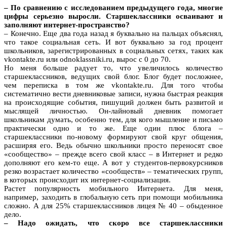
– По сравнению с исследованием предыдущего года, многие
цифры серьезно выросли. Старшеклассники осваивают и
заполняют интернет-пространство?
– Конечно. Еще два года назад я буквально на пальцах объяснял,
что такое социальная сеть. И вот буквально за год процент
школьников, зарегистрированных в социальных сетях, таких как
vkontakte.ru или odnoklassniki.ru, вырос с 0 до 70.
Но меня больше радует то, что увеличилось количество
старшеклассников, ведущих свой блог. Блог будет посложнее,
чем переписка в том же vkontakte.ru. Для того чтобы
систематично вести дневниковые записи, нужна быстрая реакция
на происходящие события, пишущий должен быть развитой и
мыслящей личностью. Он-лайновый дневник помогает
школьникам думать, особенно тем, для кого мышление и письмо
практически одно и то же. Еще один плюс блога –
старшеклассники по-новому формируют свой круг общения,
расширяя его. Ведь обычно школьники просто переносят свое
«сообщество» – прежде всего свой класс – в Интернет и редко
дополняют его кем-то еще. А вот у студентов-первокурсников
резко возрастает количество «сообществ» – тематических групп,
в которых происходит их интернет-социализация.
Растет популярность мобильного Интернета. Для меня,
например, заходить в глобальную сеть при помощи мобильника
сложно. А для 25% старшеклассников лицея № 40 – обыденное
дело.
– Надо ожидать, что скоро все старшеклассники