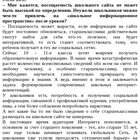
– Мне кажется, посещаемость школьного сайта не может
быть высокой по определению. Неужели школьников можно
чем-то привлечь на «школьное информационное
пространство» после уроков?
– Посещаемость может вырасти, если информация на сайте
будет постоянно обновляться, старшеклассники действительно
смогут найти для себя что-то полезное, она будет
интерактивной, то есть станет соответствовать тому, что
ребенок получает в тех же социальных сетях.
Сейчас 10 – 11-е классы хотят вовремя получать
образовательную информацию. В наше время катастрофически
растет количество всевозможных сведений обо всем на свете. И
любому человеку, а особенно старшекласснику, просто
необходимо научиться самостоятельно превращать эту
информацию в знания. А ведь именно в этом и заключается
задача формирования современных школьных интернет-
компетенций.
У школьников есть потребность в получении социальной
информации, связанной с профилактикой курения, употребления
пива, а тем более соблазном попробовать наркотики.
А вот какие бы то ни было сведения о себе старшеклассники
размещать на школьном сайте не намерены.
В настоящее время аудитория Интернета пополняется, в
основном за счет старшего поколения – тех, кто старше 55 лет,
оно еще только начинает осваивать глобальную Сеть. А
школьники уже успели преодолеть «технический барьер» на