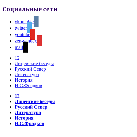
Социальные сети
vkontakte
twitter
youtube
zen-yandex
mail
12+
Лицейские беседы
Русский Север
Литература
История
И.С.Фрадков
12+
Лицейские беседы
Русский Север
Литература
История
И.С.Фрадков