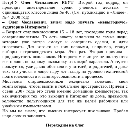
ПетрГУ
Олег Чеславович РЕУТ
. Второй год подряд он
проводит анкетирование среди учеников десятых –
одиннадцатых классов лицея № 40. (См. публикацию в «Лицее»,
№ 4 2008 год)
– Олег Чеславович, зачем надо изучать «невыгодную»
аудиторию Интернета?
– Возраст старшеклассников 15 – 18 лет, последние годы перед
совершеннолетием. То есть анкету заполняли те самые люди,
которые уже завтра смогут и совершать сделки, и идти
голосовать. Для кого-то из них первыми, например, станут
выборы петрозаводского мэра. Это раз. Вторая причина –
продвинутость школьников. Интернетом в лицее не пользуются
всего лишь по одному школьнику из каждой параллели. А те, кто
пользуется, уже давно обогнали и учителей, и родителей, и даже
тех, кто учился в лицее пару лет назад, по уровню технической
подготовленности и заинтересованности в процессе.
Миллионы старшеклассников ежедневно включают свои
компьютеры, чтобы выйти в глобальное пространство. Причем с
осени 2007 года это стали именно домашние компьютеры, так
как аудитория тех, кто выходит в Интернет из дома, превысила
количество пользующихся для тех же целей рабочими или
учебными компьютерами.
Но мы не знаем, что именно интересует школьников. Пробел
надо срочно заполнять.
Переходим на блог