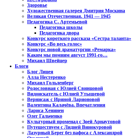
Здоровье
Художественная галерея Дмитрия Москина
Великая Отечественная. 1941 — 1945
Педагогика С. Артемьевой
Педагогика школы
Педагогика двора
Конкурс короткого рассказа «Сестра таланта»
Конкурс «Во весь голос»
Конкурс новой драматургии «Ремарка»
Каким мы помним август 1991-го…
Михаил Швейцер
Блоги
Блог Лицея
Алла Нестеренко
Михаил Гольденберг
Родословная с Юлией Свинцовой
Видоискатель с Юлией Утышевой
Вернисаж с Ириной Ларионовой
Валентина Калачёва. Впечатления
Лариса Хенинен
Олег Гальченко
Культурный променад с Зоей Арнаутовой
Путешествуем с Лидией Винокуровой
Лазурный Берег без пафоса с Александрой