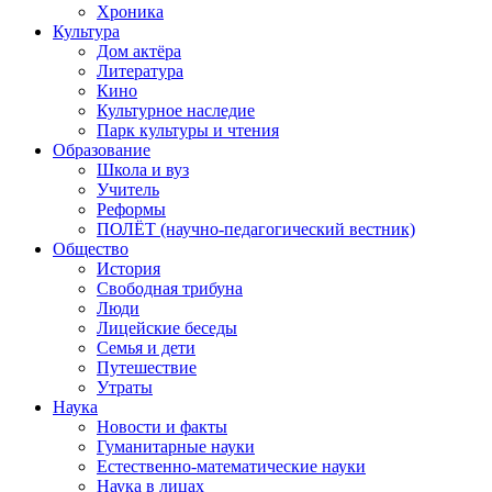
Хроника
Культура
Дом актёра
Литература
Кино
Культурное наследие
Парк культуры и чтения
Образование
Школа и вуз
Учитель
Реформы
ПОЛЁТ (научно-педагогический вестник)
Общество
История
Свободная трибуна
Люди
Лицейские беседы
Семья и дети
Путешествие
Утраты
Наука
Новости и факты
Гуманитарные науки
Естественно-математические науки
Наука в лицах