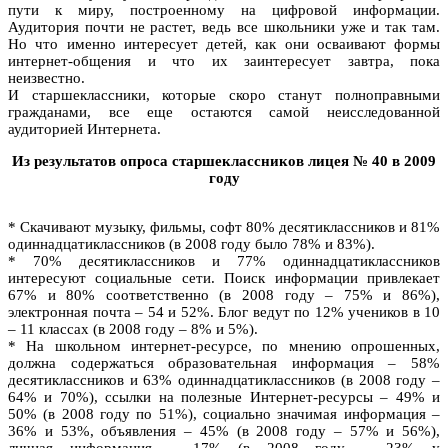
пути к миру, построенному на цифровой информации.
Аудитория почти не растет, ведь все школьники уже и так там.
Но что именно интересует детей, как они осваивают формы
интернет-общения и что их заинтересует завтра, пока
неизвестно.
И старшеклассники, которые скоро станут полноправными
гражданами, все еще остаются самой неисследованной
аудиторией Интернета.
Из результатов опроса старшеклассников лицея № 40 в 2009
году
* Скачивают музыку, фильмы, софт 80% десятиклассников и 81%
одиннадцатиклассников (в 2008 году было 78% и 83%).
* 70% десятиклассников и 77% одиннадцатиклассников
интересуют социальные сети. Поиск информации привлекает
67% и 80% соответственно (в 2008 году – 75% и 86%),
электронная почта – 54 и 52%. Блог ведут по 12% учеников в 10
– 11 классах (в 2008 году – 8% и 5%).
* На школьном интернет-ресурсе, по мнению опрошенных,
должна содержаться образовательная информация – 58%
десятиклассников и 63% одиннадцатиклассников (в 2008 году –
64% и 70%), ссылки на полезные Интернет-ресурсы – 49% и
50% (в 2008 году по 51%), социально значимая информация –
36% и 53%, объявления – 45% (в 2008 году – 57% и 56%),
личная информация – 17% (в 2008 году – 23% у