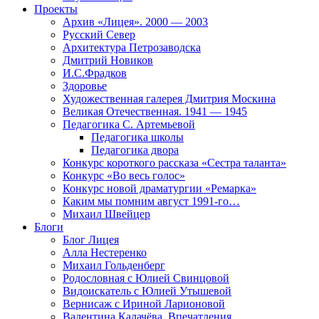
Проекты
Архив «Лицея». 2000 — 2003
Русский Север
Архитектура Петрозаводска
Дмитрий Новиков
И.С.Фрадков
Здоровье
Художественная галерея Дмитрия Москина
Великая Отечественная. 1941 — 1945
Педагогика С. Артемьевой
Педагогика школы
Педагогика двора
Конкурс короткого рассказа «Сестра таланта»
Конкурс «Во весь голос»
Конкурс новой драматургии «Ремарка»
Каким мы помним август 1991-го…
Михаил Швейцер
Блоги
Блог Лицея
Алла Нестеренко
Михаил Гольденберг
Родословная с Юлией Свинцовой
Видоискатель с Юлией Утышевой
Вернисаж с Ириной Ларионовой
Валентина Калачёва. Впечатления