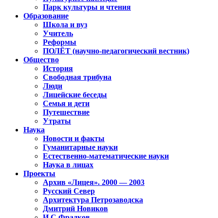
Парк культуры и чтения
Образование
Школа и вуз
Учитель
Реформы
ПОЛЁТ (научно-педагогический вестник)
Общество
История
Свободная трибуна
Люди
Лицейские беседы
Семья и дети
Путешествие
Утраты
Наука
Новости и факты
Гуманитарные науки
Естественно-математические науки
Наука в лицах
Проекты
Архив «Лицея». 2000 — 2003
Русский Север
Архитектура Петрозаводска
Дмитрий Новиков
И.С.Фрадков