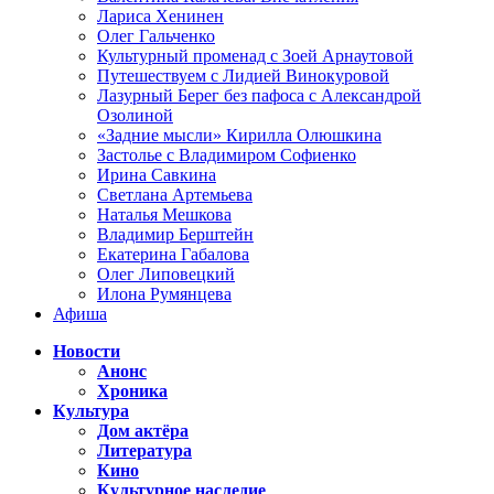
Лариса Хенинен
Олег Гальченко
Культурный променад с Зоей Арнаутовой
Путешествуем с Лидией Винокуровой
Лазурный Берег без пафоса с Александрой
Озолиной
«Задние мысли» Кирилла Олюшкина
Застолье с Владимиром Софиенко
Ирина Савкина
Светлана Артемьева
Наталья Мешкова
Владимир Берштейн
Екатерина Габалова
Олег Липовецкий
Илона Румянцева
Афиша
Новости
Анонс
Хроника
Культура
Дом актёра
Литература
Кино
Культурное наследие