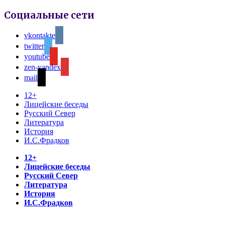
Социальные сети
vkontakte
twitter
youtube
zen-yandex
mail
12+
Лицейские беседы
Русский Север
Литература
История
И.С.Фрадков
12+
Лицейские беседы
Русский Север
Литература
История
И.С.Фрадков