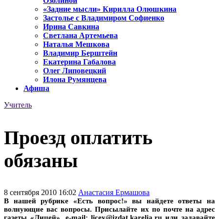
Озолиной
«Задние мысли» Кирилла Олюшкина
Застолье с Владимиром Софиенко
Ирина Савкина
Светлана Артемьева
Наталья Мешкова
Владимир Берштейн
Екатерина Габалова
Олег Липовецкий
Илона Румянцева
Афиша
Учитель
Проезд оплатить
обязаны
8 сентября 2010 16:02
Анастасия Ермашова
В нашей рубрике «Есть вопрос!» вы найдете ответы на
волнующие вас вопросы. Присылайте их по почте на адрес
газеты «Лицей», e-mail: licey@izdat.karelia.ru или задавайте