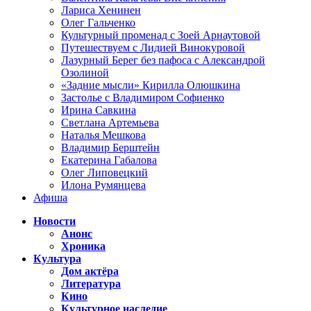
Лариса Хенинен
Олег Гальченко
Культурный променад с Зоей Арнаутовой
Путешествуем с Лидией Винокуровой
Лазурный Берег без пафоса с Александрой
Озолиной
«Задние мысли» Кирилла Олюшкина
Застолье с Владимиром Софиенко
Ирина Савкина
Светлана Артемьева
Наталья Мешкова
Владимир Берштейн
Екатерина Габалова
Олег Липовецкий
Илона Румянцева
Афиша
Новости
Анонс
Хроника
Культура
Дом актёра
Литература
Кино
Культурное наследие