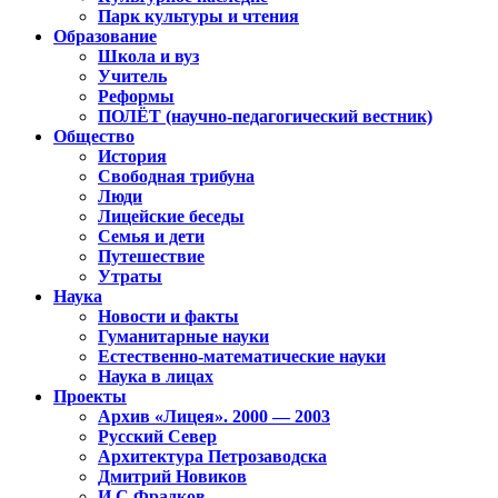
Парк культуры и чтения
Образование
Школа и вуз
Учитель
Реформы
ПОЛЁТ (научно-педагогический вестник)
Общество
История
Свободная трибуна
Люди
Лицейские беседы
Семья и дети
Путешествие
Утраты
Наука
Новости и факты
Гуманитарные науки
Естественно-математические науки
Наука в лицах
Проекты
Архив «Лицея». 2000 — 2003
Русский Север
Архитектура Петрозаводска
Дмитрий Новиков
И.С.Фрадков