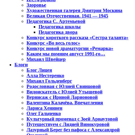
Здоровье
Художественная галерея Дмитрия Москина
Великая Отечественная. 1941 — 1945
Педагогика С. Артемьевой
Педагогика школы
Педагогика двора
Конкурс короткого рассказа «Сестра таланта»
Конкурс «Во весь голос»
Конкурс новой драматургии «Ремарка»
Каким мы помним август 1991-го…
Михаил Швейцер
Блоги
Блог Лицея
Алла Нестеренко
Михаил Гольденберг
Родословная с Юлией Свинцовой
Видоискатель с Юлией Утышевой
Вернисаж с Ириной Ларионовой
Валентина Калачёва. Впечатления
Лариса Хенинен
Олег Гальченко
Культурный променад с Зоей Арнаутовой
Путешествуем с Лидией Винокуровой
Лазурный Берег без пафоса с Александрой