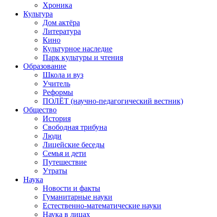
Хроника
Культура
Дом актёра
Литература
Кино
Культурное наследие
Парк культуры и чтения
Образование
Школа и вуз
Учитель
Реформы
ПОЛЁТ (научно-педагогический вестник)
Общество
История
Свободная трибуна
Люди
Лицейские беседы
Семья и дети
Путешествие
Утраты
Наука
Новости и факты
Гуманитарные науки
Естественно-математические науки
Наука в лицах