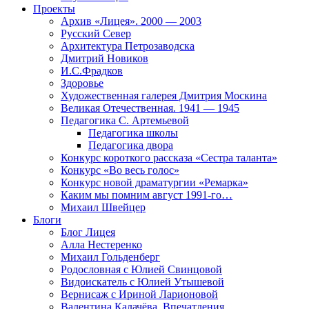
Проекты
Архив «Лицея». 2000 — 2003
Русский Север
Архитектура Петрозаводска
Дмитрий Новиков
И.С.Фрадков
Здоровье
Художественная галерея Дмитрия Москина
Великая Отечественная. 1941 — 1945
Педагогика С. Артемьевой
Педагогика школы
Педагогика двора
Конкурс короткого рассказа «Сестра таланта»
Конкурс «Во весь голос»
Конкурс новой драматургии «Ремарка»
Каким мы помним август 1991-го…
Михаил Швейцер
Блоги
Блог Лицея
Алла Нестеренко
Михаил Гольденберг
Родословная с Юлией Свинцовой
Видоискатель с Юлией Утышевой
Вернисаж с Ириной Ларионовой
Валентина Калачёва. Впечатления