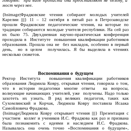
говорят: при виде пропасти они представляют не бездну, а
мост через нее.
{hsimage|Фрадковские чтения собирают молодых учителей
Карелии ||||} 11 – 12 октября в пятый раз в Петрозаводске
прошли Фрадковские педагогические чтения, на которые по
традиции собираются молодые учителя республики. На сей раз
их было 75. Двухдневная научно-практическая конференция
проходила в Институте повышения квалификации работников
образования. Прошла она не без накладок, особенно в первый
день, но в целом получилась. Я бы выделила в чтениях
несколько сюжетов.
Воспоминания о будущем
Ректор Института повышения квалификации работников
образования Людмила Ковру, открывая чтения, говорила о том,
что в истории педагогики многие ответы на вопросы,
волнующие начинающих учителей, уже получены. Надо только
захотеть их узнать. В ряд великих педагогов, таких как
Сухомлинский и Корчак, Людмила Ковру поставила Исаака
Самойловича Фрадкова.
{hsimage|Людмила Ковру открывает чтения ||||} Презентация с
участием коллег и учеников И.С. Фрадкова как раз и призвана
была познакомить с идеями и наследием И.С. Фрадкова.
Называлась она очень точно «Воспоминания о будущем»,