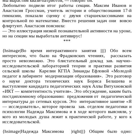
мы вырастим квази-патриотов, — говорит он.
Любопытно подвели итог работы секции. Максим Иванов и
Анастасия Гроссман, учитель истории и обществознания 17-й
гимназии, показали сценку с двумя старшеклассниками на
контрольной по математике. Вместо решения задач они вовсю
флиртуют. Анастасия пояснила:
— Это иллюстрация низкой познавательной активности на уроке,
но на секции мы выработали антивирус!
***
{hsimage|Во время интерактивного занятия ||||} Обо всем
интересном, что было на Фрадковских чтениях, рассказать
просто невозможно. Это блистательный доклад зав. научно-
исследовательской лабораторией теории и практики развития
сельской школы Карелии КГПА Зинаиды Ефловой «Молодой
педагог в лабиринте модернизации образования». Это разговор
о науке доктора технических наук Бориса Белашева и
выступление кандидата педагогических наук Аллы Витухновской
«ИКТ — компетентность учителя». Это обсуждение, каким быть
постдипломному образованию: предложения от педагогической
интернатуры до сетевых курсов. Это интерактивное занятие «Я
— исследователь», которое провела зав. отделом педагогики и
психологии Надежда Максимова и в ходе которого выясняли, у
кого из молодых душа лежит к практической работе, у кого к
исследовательской.
{hsimage|Надежда Максимова |right|||} Общим было одно: