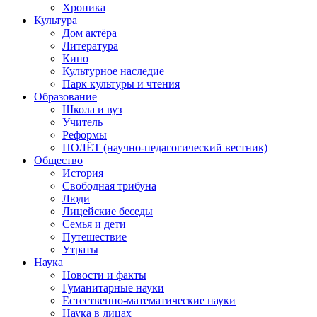
Хроника
Культура
Дом актёра
Литература
Кино
Культурное наследие
Парк культуры и чтения
Образование
Школа и вуз
Учитель
Реформы
ПОЛЁТ (научно-педагогический вестник)
Общество
История
Свободная трибуна
Люди
Лицейские беседы
Семья и дети
Путешествие
Утраты
Наука
Новости и факты
Гуманитарные науки
Естественно-математические науки
Наука в лицах