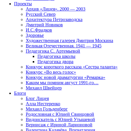
Проекты
Архив «Лицея». 2000 — 2003
Русский Север
Архитектура Петрозаводска
Дмитрий Новиков
И.С.Фрадков
Здоровье
Художественная галерея Дмитрия Москина
Великая Отечественная. 1941 — 1945
Педагогика С. Артемьевой
Педагогика школы
Педагогика двора
Конкурс короткого рассказа «Сестра таланта»
Конкурс «Во весь голос»
Конкурс новой драматургии «Ремарка»
Каким мы помним август 1991-го…
Михаил Швейцер
Блоги
Блог Лицея
Алла Нестеренко
Михаил Гольденберг
Родословная с Юлией Свинцовой
Видоискатель с Юлией Утышевой
Вернисаж с Ириной Ларионовой
Валентина Калачёва. Впечатления