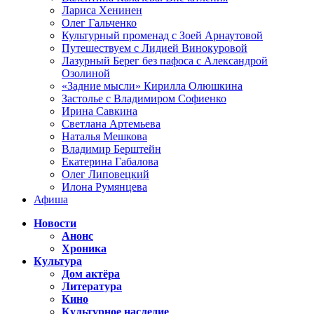
Лариса Хенинен
Олег Гальченко
Культурный променад с Зоей Арнаутовой
Путешествуем с Лидией Винокуровой
Лазурный Берег без пафоса с Александрой
Озолиной
«Задние мысли» Кирилла Олюшкина
Застолье с Владимиром Софиенко
Ирина Савкина
Светлана Артемьева
Наталья Мешкова
Владимир Берштейн
Екатерина Габалова
Олег Липовецкий
Илона Румянцева
Афиша
Новости
Анонс
Хроника
Культура
Дом актёра
Литература
Кино
Культурное наследие