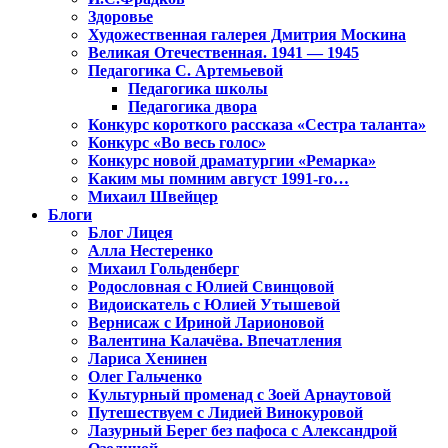
Здоровье
Художественная галерея Дмитрия Москина
Великая Отечественная. 1941 — 1945
Педагогика С. Артемьевой
Педагогика школы
Педагогика двора
Конкурс короткого рассказа «Сестра таланта»
Конкурс «Во весь голос»
Конкурс новой драматургии «Ремарка»
Каким мы помним август 1991-го…
Михаил Швейцер
Блоги
Блог Лицея
Алла Нестеренко
Михаил Гольденберг
Родословная с Юлией Свинцовой
Видоискатель с Юлией Утышевой
Вернисаж с Ириной Ларионовой
Валентина Калачёва. Впечатления
Лариса Хенинен
Олег Гальченко
Культурный променад с Зоей Арнаутовой
Путешествуем с Лидией Винокуровой
Лазурный Берег без пафоса с Александрой