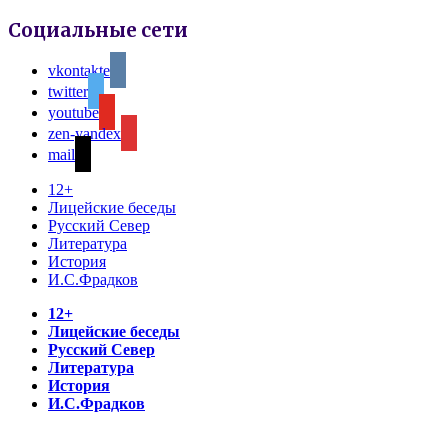
Социальные сети
vkontakte
twitter
youtube
zen-yandex
mail
12+
Лицейские беседы
Русский Север
Литература
История
И.С.Фрадков
12+
Лицейские беседы
Русский Север
Литература
История
И.С.Фрадков