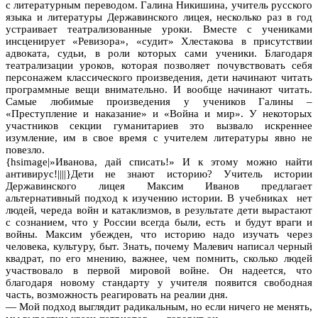
с литературным переводом. Галина Никишина, учитель русского
языка и литературы Державинского лицея, несколько раз в год
устраивает театрализованные уроки. Вместе с учениками
инсценирует «Ревизора», «судит» Хлестакова в присутствии
адвоката, судьи, в роли которых сами ученики. Благодаря
театрализации уроков, которая позволяет почувствовать себя
персонажем классического произведения, дети начинают читать
программные вещи внимательно. И вообще начинают читать.
Самые любимые произведения у учеников Галины –
«Преступление и наказание» и «Война и мир». У некоторых
участников секции гуманитариев это вызвало искреннее
изумление, им в свое время с учителем литературы явно не
повезло.
{hsimage|»Иванова, дай списать!» И к этому можно найти
антивирус!||||}Дети не знают историю? Учитель истории
Державинского лицея Максим Иванов предлагает
альтернативный подход к изучению истории. В учебниках нет
людей, череда войн и катаклизмов, в результате дети вырастают
с сознанием, что у России всегда были, есть и будут враги и
войны. Максим убежден, что историю надо изучать через
человека, культуру, быт. Знать, почему Малевич написал черный
квадрат, по его мнению, важнее, чем помнить, сколько людей
участвовало в первой мировой войне. Он надеется, что
благодаря новому стандарту у учителя появится свободная
часть, возможность реагировать на реалии дня.
— Мой подход выглядит радикальным, но если ничего не менять,