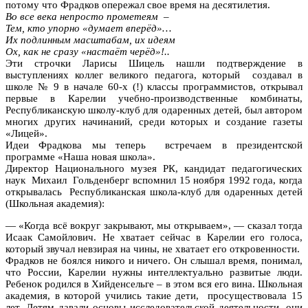
потому что Фрадков опережал свое время на десятилетия.
Во все века непросто прометеям –
Тем, кто упорно «думает вперёд»…
Их подлинным масштабам, их идеям
Ох, как не сразу «настаёт черёд»!..
Эти строчки Ларисы Шицель нашли подтверждение в
выступлениях коллег великого педагога, который создавал в
школе № 9 в начале 60-х (!) классы программистов, открывал
первые в Карелии учебно-производственные комбинаты,
Республиканскую школу-клуб для одаренных детей, был автором
многих других начинаний, среди которых и создание газеты
«Лицей».
Идеи Фрадкова мы теперь встречаем в президентской
программе «Наша новая школа».
Директор Национального музея РК, кандидат педагогических
наук Михаил Гольденберг вспомнил 15 ноября 1992 года, когда
открывалась Республиканская школа-клуб для одаренных детей
(Школьная академия):
— «Когда всё вокруг закрывают, мы открываем», — сказал тогда
Исаак Самойлович. Не хватает сейчас в Карелии его голоса,
который звучал невзирая на чины, не хватает его откровенности.
Фрадков не боялся никого и ничего. Он слышал время, понимал,
что России, Карелии нужны интеллектуально развитые люди.
Ребенок родился в Хийденсельге – в этом вся его вина. Школьная
академия, в которой учились такие дети, просуществовала 15
лет. Детям давали основы исследовательской деятельности, они