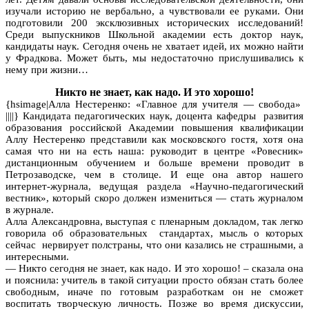
изучали историю не вербально, а чувствовали ее руками. Они
подготовили 200 эксклюзивных исторических исследований!
Среди выпускников Школьной академии есть доктор наук,
кандидаты наук. Сегодня очень не хватает идей, их можно найти
у Фрадкова. Может быть, мы недостаточно прислушивались к
нему при жизни…
Никто не знает, как надо. И это хорошо!
{hsimage|Алла Нестеренко: «Главное для учителя — свобода»
||||} Кандидата педагогических наук, доцента кафедры развития
образования российской Академии повышения квалификации
Аллу Нестеренко представили как московского гостя, хотя она
самая что ни на есть наша: руководит в центре «Ровесник»
дистанционным обучением и больше времени проводит в
Петрозаводске, чем в столице. И еще она автор нашего
интернет-журнала, ведущая раздела «Научно-педагогический
вестник», который скоро должен измениться — стать журналом
в журнале.
Алла Александровна, выступая с пленарным докладом, так легко
говорила об образовательных стандартах, мысль о которых
сейчас нервирует полстраны, что они казались не страшными, а
интересными.
— Никто сегодня не знает, как надо. И это хорошо! – сказала она
и пояснила: учитель в такой ситуации просто обязан стать более
свободным, иначе по готовым разработкам он не сможет
воспитать творческую личность. Позже во время дискуссии,