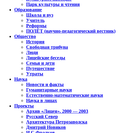
Парк культуры и чтения
Образование
Школа и вуз
Учитель
Реформы
ПОЛЁТ (научно-педагогический вестник)
Общество
История
Свободная трибуна
Люди
Лицейские беседы
Семья и дети
Путешествие
Утраты
Наука
Новости и факты
Гуманитарные науки
Естественно-математические науки
Наука в лицах
Проекты
Архив «Лицея». 2000 — 2003
Русский Север
Архитектура Петрозаводска
Дмитрий Новиков
И.С.Фрадков