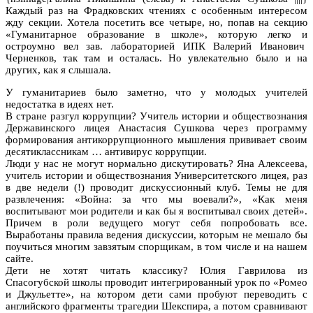
Каждый раз на Фрадковских чтениях с особенным интересом
жду секции. Хотела посетить все четыре, но, попав на секцию
«Гуманитарное образование в школе», которую легко и
остроумно вел зав. лабораторией ИПК Валерий Иванович
Черненков, так там и осталась. Но увлекательно было и на
других, как я слышала.
У гуманитариев было заметно, что у молодых учителей
недостатка в идеях нет.
В стране разгул коррупции? Учитель истории и обществознания
Державинского лицея Анастасия Сушкова через программу
формирования антикоррупционного мышления прививает своим
десятиклассникам … антивирус коррупции.
Люди у нас не могут нормально дискутировать? Яна Алексеева,
учитель истории и обществознания Университетского лицея, раз
в две недели (!) проводит дискуссионный клуб. Темы не для
развлечения: «Война: за что мы воевали?», «Как меня
воспитывают мои родители и как бы я воспитывал своих детей».
Причем в роли ведущего могут себя попробовать все.
Выработаны правила ведения дискуссии, которым не мешало бы
поучиться многим завзятым спорщикам, в том числе и на нашем
сайте.
Дети не хотят читать классику? Юлия Гаврилова из
Спасогубской школы проводит интегрированный урок по «Ромео
и Джульетте», на котором дети сами пробуют переводить с
английского фрагменты трагедии Шекспира, а потом сравнивают