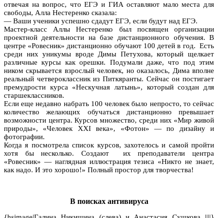
отвечая на вопрос, что ЕГЭ и ГИА оставляют мало места для
свободы, Алла Нестеренко сказала:
— Ваши ученики успешно сдадут ЕГЭ, если будут над ЕГЭ.
Мастер-класс Аллы Нестеренко был посвящен организации
проектной деятельности на базе дистанционного обучения. В
центре «Ровесник» дистанционно обучают 100 детей в год. Есть
среди них уникумы вроде Димы Петухова, который щелкает
различные курсы как орешки. Подумали даже, что под этим
ником скрывается взрослый человек, но оказалось, Дима вполне
реальный четвероклассник из Питкяранты. Сейчас он постигает
премудрости курса «Нескучная латынь», который создан для
старшеклассников.
Если еще недавно набрать 100 человек было непросто, то сейчас
количество желающих обучаться дистанционно превышает
возможности центра. Курсов множество, среди них «Мир живой
природы», «Человек XXI века», «Фотон» — по дизайну и
фотографии.
Когда я посмотрела список курсов, захотелось и самой пройти
хотя бы несколько. Создают их преподаватели центра
«Ровесник» — наглядная иллюстрация тезиса «Никто не знает,
как надо. И это хорошо!» Полный простор для творчества!
В поисках антивируса
{hsimage|Галина Никишина (слева) и Анастасия Сушкова ||||}