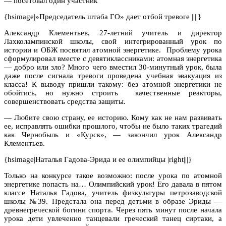
— посетовал один участник
{hsimage|»Председатель штаба ГО» дает отбой тревоге ||||}
Александр Клементьев, 27-летний учитель и директор
Лахколампинской школы, свой интегрированный урок по
истории и ОБЖ посвятил атомной энергетике. Проблему урока
сформулировал вместе с девятиклассниками: атомная энергетика
— добро или зло? Много чего вместил 30-минутный урок, была
даже после сигнала тревоги проведена учебная эвакуация из
класса! К выводу пришли такому: без атомной энергетики не
обойтись, но нужно строить качественные реакторы,
совершенствовать средства защиты.
— Любите свою страну, ее историю. Кому как не нам развивать
ее, исправлять ошибки прошлого, чтобы не было таких трагедий
как Чернобыль и «Курск», — закончил урок Александр
Клементьев.
{hsimage|Наталья Гадова-Эрида и ее олимпийцы |right|||}
Только на конкурсе такое возможно: после урока по атомной
энергетике попасть на… Олимпийский урок! Его давала в пятом
классе Наталья Гадова, учитель физкультуры петрозаводской
школы №39. Предстала она перед детьми в образе Эриды —
древнегреческой богини спорта. Через пять минут после начала
урока дети увлеченно танцевали греческий танец сиртаки, а