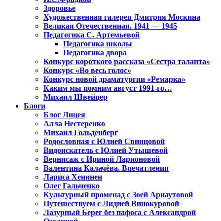
Здоровье
Художественная галерея Дмитрия Москина
Великая Отечественная. 1941 — 1945
Педагогика С. Артемьевой
Педагогика школы
Педагогика двора
Конкурс короткого рассказа «Сестра таланта»
Конкурс «Во весь голос»
Конкурс новой драматургии «Ремарка»
Каким мы помним август 1991-го…
Михаил Швейцер
Блоги
Блог Лицея
Алла Нестеренко
Михаил Гольденберг
Родословная с Юлией Свинцовой
Видоискатель с Юлией Утышевой
Вернисаж с Ириной Ларионовой
Валентина Калачёва. Впечатления
Лариса Хенинен
Олег Гальченко
Культурный променад с Зоей Арнаутовой
Путешествуем с Лидией Винокуровой
Лазурный Берег без пафоса с Александрой