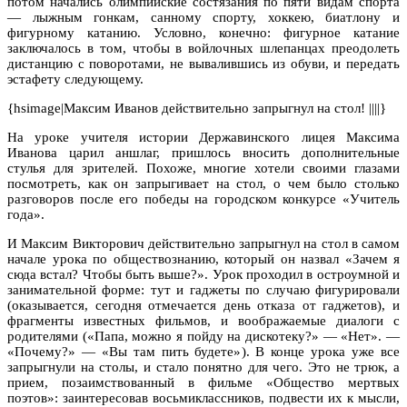
потом начались олимпийские состязания по пяти видам спорта
— лыжным гонкам, санному спорту, хоккею, биатлону и
фигурному катанию. Условно, конечно: фигурное катание
заключалось в том, чтобы в войлочных шлепанцах преодолеть
дистанцию с поворотами, не вывалившись из обуви, и передать
эстафету следующему.
{hsimage|Максим Иванов действительно запрыгнул на стол! ||||}
На уроке учителя истории Державинского лицея Максима
Иванова царил аншлаг, пришлось вносить дополнительные
стулья для зрителей. Похоже, многие хотели своими глазами
посмотреть, как он запрыгивает на стол, о чем было столько
разговоров после его победы на городском конкурсе «Учитель
года».
И Максим Викторович действительно запрыгнул на стол в самом
начале урока по обществознанию, который он назвал «Зачем я
сюда встал? Чтобы быть выше?». Урок проходил в остроумной и
занимательной форме: тут и гаджеты по случаю фигурировали
(оказывается, сегодня отмечается день отказа от гаджетов), и
фрагменты известных фильмов, и воображаемые диалоги с
родителями («Папа, можно я пойду на дискотеку?» — «Нет». —
«Почему?» — «Вы там пить будете»). В конце урока уже все
запрыгнули на столы, и стало понятно для чего. Это не трюк, а
прием, позаимствованный в фильме «Общество мертвых
поэтов»: заинтересовав восьмиклассников, подвести их к мысли,