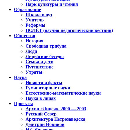
Парк культуры и чтения
Образование
Школа и вуз
Учитель
Реформы
ПОЛЁТ (научно-педагогический вестник)
Общество
История
Свободная трибуна
Люди
Лицейские беседы
Семья и дети
Путешествие
Утраты
Наука
Новости и факты
Гуманитарные науки
Естественно-математические науки
Наука в лицах
Проекты
Архив «Лицея». 2000 — 2003
Русский Север
Архитектура Петрозаводска
Дмитрий Новиков
И.С.Фрадков