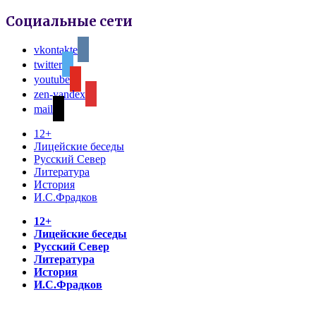
Социальные сети
vkontakte
twitter
youtube
zen-yandex
mail
12+
Лицейские беседы
Русский Север
Литература
История
И.С.Фрадков
12+
Лицейские беседы
Русский Север
Литература
История
И.С.Фрадков