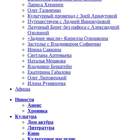
Лариса Хенинен
Олег Гальченко
Культурный променад с Зоей Арнаутовой
Путешествуем с Лидией Винокуровой
Лазурный Берег без пафоса с Александрой
Озолиной
«Задние мысли» Кирилла Олюшкина
Застолье с Владимиром Софиенко
Ирина Савкина
Светлана Артемьева
Наталья Мешкова
Владимир Берштейн
Екатерина Габалова
Олег Липовецкий
Илона Румянцева
Афиша
Новости
Анонс
Хроника
Культура
Дом актёра
Литература
Кино
Культурное наследие