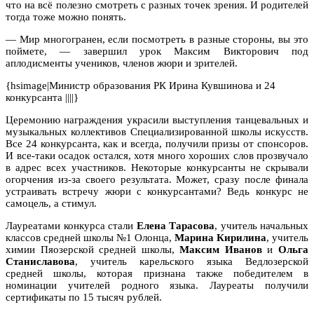
что на всё полезно смотреть с разных точек зрения. И родителей
тогда тоже можно понять.
— Мир многогранен, если посмотреть в разные стороны, вы это
поймете, — завершил урок Максим Викторович под
аплодисменты учеников, членов жюри и зрителей.
{hsimage|Министр образования РК Ирина Кувшинова и 24
конкурсанта ||||}
Церемонию награждения украсили выступления танцевальных и
музыкальных коллективов Специализированной школы искусств.
Все 24 конкурсанта, как и всегда, получили призы от спонсоров.
И все-таки осадок остался, хотя много хороших слов прозвучало
в адрес всех участников. Некоторые конкурсанты не скрывали
огорчения из-за своего результата. Может, сразу после финала
устраивать встречу жюри с конкурсантами? Ведь конкурс не
самоцель, а стимул.
Лауреатами конкурса стали
Елена Тарасова
, учитель начальных
классов средней школы №1 Олонца,
Марина Кирилина
, учитель
химии Пяозерской средней школы,
Максим Иванов
и
Ольга
Станиславова
, учитель карельского языка Ведлозерской
средней школы, которая признана также победителем в
номинации учителей родного языка. Лауреаты получили
сертификаты по 15 тысяч рублей.