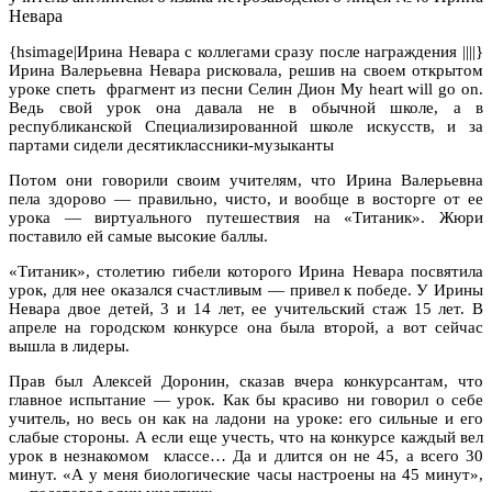
Невара
{hsimage|Ирина Невара с коллегами сразу после награждения ||||}
Ирина Валерьевна Невара рисковала, решив на своем открытом
уроке спеть фрагмент из песни Селин Дион My heart will go on.
Ведь свой урок она давала не в обычной школе, а в
республиканской Специализированной школе искусств, и за
партами сидели десятиклассники-музыканты
Потом они говорили своим учителям, что Ирина Валерьевна
пела здорово — правильно, чисто, и вообще в восторге от ее
урока — виртуального путешествия на «Титаник». Жюри
поставило ей самые высокие баллы.
«Титаник», столетию гибели которого Ирина Невара посвятила
урок, для нее оказался счастливым — привел к победе. У Ирины
Невара двое детей, 3 и 14 лет, ее учительский стаж 15 лет. В
апреле на городском конкурсе она была второй, а вот сейчас
вышла в лидеры.
Прав был Алексей Доронин, сказав вчера конкурсантам, что
главное испытание — урок. Как бы красиво ни говорил о себе
учитель, но весь он как на ладони на уроке: его сильные и его
слабые стороны. А если еще учесть, что на конкурсе каждый вел
урок в незнакомом классе… Да и длится он не 45, а всего 30
минут. «А у меня биологические часы настроены на 45 минут»,