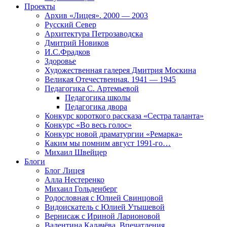
Проекты
Архив «Лицея». 2000 — 2003
Русский Север
Архитектура Петрозаводска
Дмитрий Новиков
И.С.Фрадков
Здоровье
Художественная галерея Дмитрия Москина
Великая Отечественная. 1941 — 1945
Педагогика С. Артемьевой
Педагогика школы
Педагогика двора
Конкурс короткого рассказа «Сестра таланта»
Конкурс «Во весь голос»
Конкурс новой драматургии «Ремарка»
Каким мы помним август 1991-го…
Михаил Швейцер
Блоги
Блог Лицея
Алла Нестеренко
Михаил Гольденберг
Родословная с Юлией Свинцовой
Видоискатель с Юлией Утышевой
Вернисаж с Ириной Ларионовой
Валентина Калачёва. Впечатления