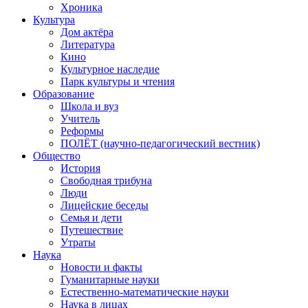
Хроника
Культура
Дом актёра
Литература
Кино
Культурное наследие
Парк культуры и чтения
Образование
Школа и вуз
Учитель
Реформы
ПОЛЁТ (научно-педагогический вестник)
Общество
История
Свободная трибуна
Люди
Лицейские беседы
Семья и дети
Путешествие
Утраты
Наука
Новости и факты
Гуманитарные науки
Естественно-математические науки
Наука в лицах