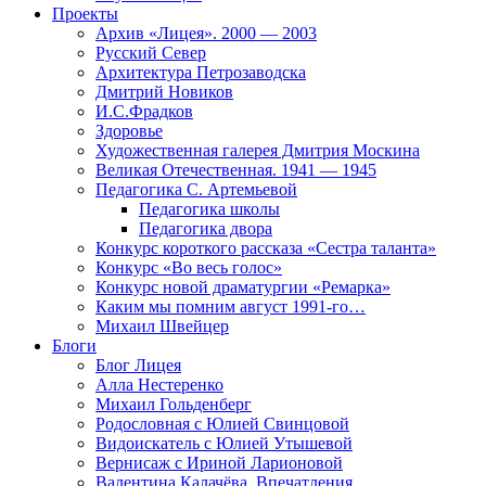
Проекты
Архив «Лицея». 2000 — 2003
Русский Север
Архитектура Петрозаводска
Дмитрий Новиков
И.С.Фрадков
Здоровье
Художественная галерея Дмитрия Москина
Великая Отечественная. 1941 — 1945
Педагогика С. Артемьевой
Педагогика школы
Педагогика двора
Конкурс короткого рассказа «Сестра таланта»
Конкурс «Во весь голос»
Конкурс новой драматургии «Ремарка»
Каким мы помним август 1991-го…
Михаил Швейцер
Блоги
Блог Лицея
Алла Нестеренко
Михаил Гольденберг
Родословная с Юлией Свинцовой
Видоискатель с Юлией Утышевой
Вернисаж с Ириной Ларионовой
Валентина Калачёва. Впечатления