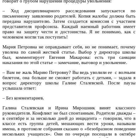
говорит о грубом нарушении процедуры увольнения:
– Ход дисциплинарного расследования запускается по
письменному заявлению родителей. Копия жалобы должна быть
передана нарушителю. Затем создается комиссия с участием
представителя профсоюза. Каждый наемный работник имеет
право на защиту чести и достоинства. Я не понимаю, как с
человеком могли так поступить!
Мария Петровна не оправдывает себя, но не понимает, почему
уволена по самой жесткой статье. Выбор у директора школы
был, комментирует Евгения Макарова: есть три санкции
наказания по этой статье – замечание, выговор и увольнение.
– Вам не жаль Марию Петровну? Вы ведь уволили ее с волчьим
билетом, она больше не сможет работать с детьми, – задала я
вопрос директору школы Галине Сталевской. После паузы
услышала ответ:
– Без комментариев.
Галина Сталевская и Ирина Мирошник винят классного
руководителя. Конфликт не был спонтанным. Родители дважды –
в сентябре и за несколько дней до инцидента – говорили, что в
классе есть группа детей, мешающих вести уроки, называли
имена, в протоколе собрания сказано о «безобразном поведении
нескольких учащихся». Они по очереди посещали в октябре