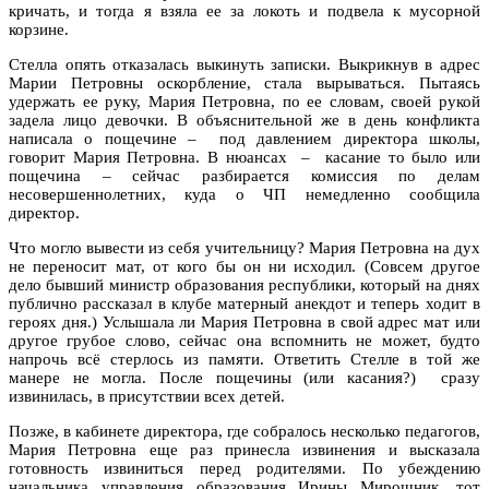
кричать, и тогда я взяла ее за локоть и подвела к мусорной
корзине.
Стелла опять отказалась выкинуть записки. Выкрикнув в адрес
Марии Петровны оскорбление, стала вырываться. Пытаясь
удержать ее руку, Мария Петровна, по ее словам, своей рукой
задела лицо девочки. В объяснительной же в день конфликта
написала о пощечине – под давлением директора школы,
говорит Мария Петровна. В нюансах – касание то было или
пощечина – сейчас разбирается комиссия по делам
несовершеннолетних, куда о ЧП немедленно сообщила
директор.
Что могло вывести из себя учительницу? Мария Петровна на дух
не переносит мат, от кого бы он ни исходил. (Совсем другое
дело бывший министр образования республики, который на днях
публично рассказал в клубе матерный анекдот и теперь ходит в
героях дня.) Услышала ли Мария Петровна в свой адрес мат или
другое грубое слово, сейчас она вспомнить не может, будто
напрочь всё стерлось из памяти. Ответить Стелле в той же
манере не могла. После пощечины (или касания?) сразу
извинилась, в присутствии всех детей.
Позже, в кабинете директора, где собралось несколько педагогов,
Мария Петровна еще раз принесла извинения и высказала
готовность извиниться перед родителями. По убеждению
начальника управления образования Ирины Мирошник, тот