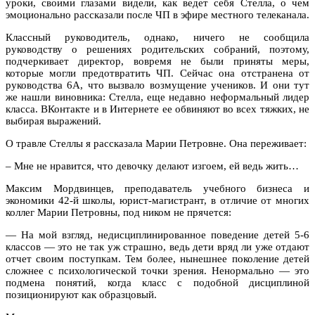
уроки, своими глазами видели, как ведет себя Стелла, о чем
эмоционально рассказали после ЧП в эфире местного телеканала.
Классный руководитель, однако, ничего не сообщила
руководству о решениях родительских собраний, поэтому,
подчеркивает директор, вовремя не были приняты меры,
которые могли предотвратить ЧП. Сейчас она отстранена от
руководства 6А, что вызвало возмущение учеников. И они тут
же нашли виновника: Стелла, еще недавно неформальный лидер
класса. ВКонтакте и в Интернете ее обвиняют во всех тяжких, не
выбирая выражений.
О травле Стеллы я рассказала Марии Петровне. Она переживает:
– Мне не нравится, что девочку делают изгоем, ей ведь жить…
Максим Мордвинцев, преподаватель учебного бизнеса и
экономики 42-й школы, юрист-магистрант, в отличие от многих
коллег Марии Петровны, под ником не прячется:
— На мой взгляд, недисциплинированное поведение детей 5-6
классов — это не так уж страшно, ведь дети вряд ли уже отдают
отчет своим поступкам. Тем более, нынешнее поколение детей
сложнее с психологической точки зрения. Ненормально — это
подмена понятий, когда класс с подобной дисциплиной
позиционируют как образцовый.