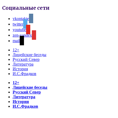
Социальные сети
vkontakte
twitter
youtube
zen-yandex
mail
12+
Лицейские беседы
Русский Север
Литература
История
И.С.Фрадков
12+
Лицейские беседы
Русский Север
Литература
История
И.С.Фрадков