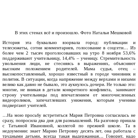
В этих стенах всё и произошло. Фото Натальи Мешковой
История эта буквально взорвала город: публикации и
телесюжеты, сотни комментариев, голосование в соцсети… Из
более чем 2 тысяч проголосовавших на утро 8 ноября 53,6%
поддерживают учительницу, 14,4% – ученицу. Стремительность
увольнения люди, не стесняясь в выражениях, объясняют
высоким положением родителей. Мама судья, отец –
высокопоставленный, хорошо известный в городе чиновник и
политик. В ситуации, когда напряжение между верхами и низами
велико как давно не бывало, это аукнулось дочери. Не только это:
многие, не вникая в детали конкретного конфликта, занимают
строну учительницы под впечатлением от многочисленных
видеороликов, запечатлевших унижения, которым ученики
подвергают учителей.
…На мою просьбу встретиться Мария Петровна согласилась не
сразу, попросила два дня для размышлений. На разговор пришла
с Татьяной Ивановной, коллегой по прежней школе. Та в
недоумении: знает Марию Петровну десять лет, она работала с
трудными детьми, всегда такая выдержанная… Говорит, надо