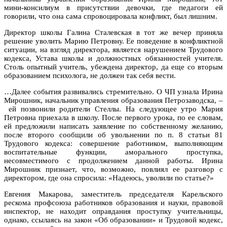
мини-консилиум в присутствии девочки, где педагоги ей
говорили, что она сама спровоцировала конфликт, был лишним.
Директор школы Галина Сталевская в тот же вечер приняла
решение уволить Марию Петровну. Ее поведение в конфликтной
ситуации, на взгляд директора, является нарушением Трудового
кодекса, Устава школы и должностных обязанностей учителя.
Столь опытный учитель, убеждена директор, да еще со вторым
образованием психолога, не должен так себя вести.
…Далее события развивались стремительно. О ЧП узнала Ирина
Мирошник, начальник управления образования Петрозаводска, –
ей позвонили родители Стеллы. На следующее утро Мария
Петровна приехала в школу. После первого урока, по ее словам,
ей предложили написать заявление по собственному желанию,
после второго сообщили об увольнении по п. 8 статьи 81
Трудового кодекса: совершение работником, выполняющим
воспитательные функции, аморального проступка,
несовместимого с продолжением данной работы. Ирина
Мирошник признает, что, возможно, повлиял ее разговор с
директором, где она спросила: «Надеюсь, уволили по статье?»
Евгения Макарова, заместитель председателя Карельского
рескома профсоюза работников образования и науки, правовой
инспектор, не находит оправдания проступку учительницы,
однако, ссылаясь на закон «Об образовании» и Трудовой кодекс,