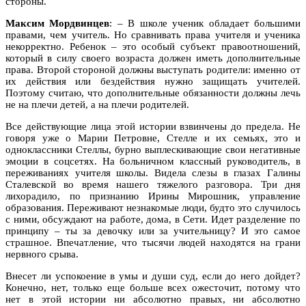
стороны.
Максим Мордвинцев
: – В школе ученик обладает большими
правами, чем учитель. Но сравнивать права учителя и ученика
некорректно. Ребенок – это особый субъект правоотношений,
который в силу своего возраста должен иметь дополнительные
права. Второй стороной должны выступать родители: именно от
их действия или бездействия нужно защищать учителей.
Поэтому считаю, что дополнительные обязанности должны лечь
не на плечи детей, а на плечи родителей.
Все действующие лица этой истории взвинчены до предела. Не
говоря уже о Марии Петровне, Стелле и их семьях, это и
одноклассники Стеллы, бурно выплескивающие свои негативные
эмоции в соцсетях. На больничном классный руководитель, в
переживаниях учителя школы. Видела слезы в глазах Галины
Сталевской во время нашего тяжелого разговора. Три дня
лихорадило, по признанию Ирины Мирошник, управление
образования. Переживают незнакомые люди, будто это случилось
с ними, обсуждают на работе, дома, в Сети. Идет разделение по
принципу – ты за девочку или за учительницу? И это самое
страшное. Впечатление, что тысячи людей находятся на грани
нервного срыва.
Внесет ли успокоение в умы и души суд, если до него дойдет?
Конечно, нет, только еще больше всех ожесточит, потому что
нет в этой истории ни абсолютно правых, ни абсолютно