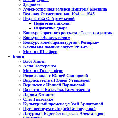
Здоровье
Художественная галерея Дмитрия Москина
Великая Отечественная. 1941 — 1945
Педагогика С. Артемьевой
Педагогика школы
Педагогика двора
Конкурс короткого рассказа «Сестра таланта»
Конкурс «Во весь голос»
Конкурс новой драматургии «Ремарка»
Каким мы помним август 1991-го…
Михаил Швейцер
Блоги
Блог Лицея
Алла Нестеренко
Михаил Гольденберг
Родословная с Юлией Свинцовой
Видоискатель с Юлией Утышевой
Вернисаж с Ириной Ларионовой
Валентина Калачёва. Впечатления
Лариса Хенинен
Олег Гальченко
Культурный променад с Зоей Арнаутовой
Путешествуем с Лидией Винокуровой
Лазурный Берег без пафоса с Александрой