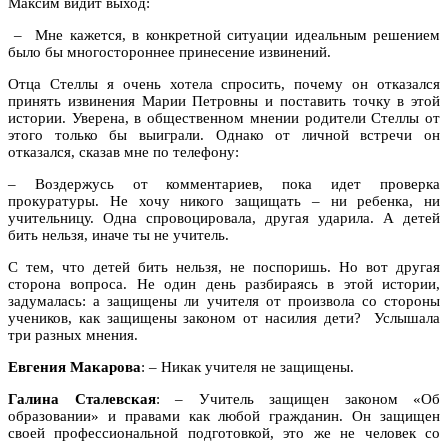
Максим видит выход:
– Мне кажется, в конкретной ситуации идеальным решением
было бы многостороннее принесение извинений.
Отца Стеллы я очень хотела спросить, почему он отказался
принять извинения Марии Петровны и поставить точку в этой
истории. Уверена, в общественном мнении родители Стеллы от
этого только бы выиграли. Однако от личной встречи он
отказался, сказав мне по телефону:
– Воздержусь от комментариев, пока идет проверка
прокуратуры. Не хочу никого защищать – ни ребенка, ни
учительницу. Одна спровоцировала, другая ударила. А детей
бить нельзя, иначе ты не учитель.
С тем, что детей бить нельзя, не поспоришь. Но вот другая
сторона вопроса. Не один день разбираясь в этой истории,
задумалась: а защищены ли учителя от произвола со стороны
учеников, как защищены законом от насилия дети? Услышала
три разных мнения.
Евгения Макарова
: – Никак учителя не защищены.
Галина Сталевская
: – Учитель защищен законом «Об
образовании» и правами как любой гражданин. Он защищен
своей профессиональной подготовкой, это же не человек со