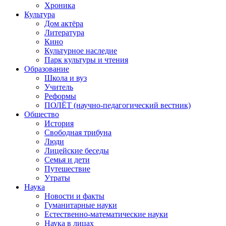
Хроника
Культура
Дом актёра
Литература
Кино
Культурное наследие
Парк культуры и чтения
Образование
Школа и вуз
Учитель
Реформы
ПОЛЁТ (научно-педагогический вестник)
Общество
История
Свободная трибуна
Люди
Лицейские беседы
Семья и дети
Путешествие
Утраты
Наука
Новости и факты
Гуманитарные науки
Естественно-математические науки
Наука в лицах