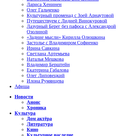
Лариса Хенинен
Олег Гальченко
Культурный променад с Зоей Арнаутовой
Путешествуем с Лидией Винокуровой
Лазурный Берег без пафоса с Александрой
Озолиной
«Задние мысли» Кирилла Олюшкина
Застолье с Владимиром Софиенко
Ирина Савкина
Светлана Артемьева
Наталья Мешкова
Владимир Берштейн
Екатерина Габалова
Олег Липовецкий
Илона Румянцева
Афиша
Новости
Анонс
Хроника
Культура
Дом актёра
Литература
Кино
Культурное наследие