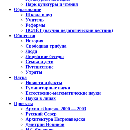
Парк культуры и чтения
Образование
Школа и вуз
Учитель
Реформы
ПОЛЁТ (научно-педагогический вестник)
Общество
История
Свободная трибуна
Люди
Лицейские беседы
Семья и дети
Путешествие
Утраты
Наука
Новости и факты
Гуманитарные науки
Естественно-математические науки
Наука в лицах
Проекты
Архив «Лицея». 2000 — 2003
Русский Север
Архитектура Петрозаводска
Дмитрий Новиков
И.С.Фрадков