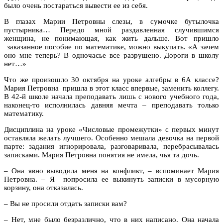
было очень постараться вывести ее из себя.
В глазах Марии Петровны слезы, в сумочке бутылочка
пустырника… Передо мной раздавленная случившимся
женщина, не понимающая, как жить дальше. Вот пришло
заказанное пособие по математике, можно выкупать. «А зачем
оно мне теперь? В одночасье все разрушено. Дороги в школу
нет…»
Что же произошло 30 октября на уроке алгебры в 6А классе?
Мария Петровна пришла в этот класс впервые, заменить коллегу.
В 42-й школе начала преподавать лишь с нового учебного года,
наконец-то исполнилась давняя мечта – преподавать только
математику.
Дисциплина на уроке «Числовые промежутки» с первых минут
оставляла желать лучшего. Особенно мешала девочка на первой
парте: задания игнорировала, разговаривала, перебрасывалась
записками. Мария Петровна понятия не имела, чья та дочь.
– Она явно выводила меня на конфликт, – вспоминает Мария
Петровна. – Я попросила ее выкинуть записки в мусорную
корзину, она отказалась.
– Вы не просили отдать записки вам?
– Нет, мне было безразлично, что в них написано. Она начала