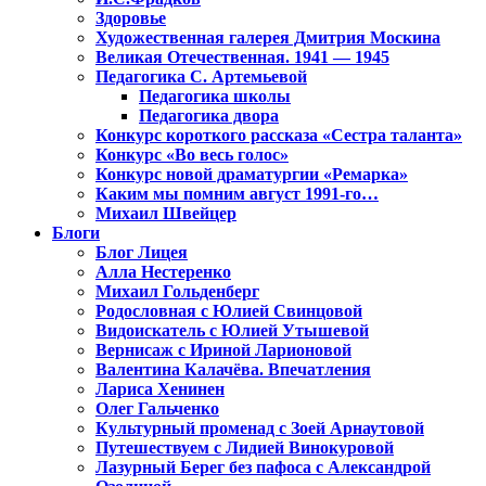
Здоровье
Художественная галерея Дмитрия Москина
Великая Отечественная. 1941 — 1945
Педагогика С. Артемьевой
Педагогика школы
Педагогика двора
Конкурс короткого рассказа «Сестра таланта»
Конкурс «Во весь голос»
Конкурс новой драматургии «Ремарка»
Каким мы помним август 1991-го…
Михаил Швейцер
Блоги
Блог Лицея
Алла Нестеренко
Михаил Гольденберг
Родословная с Юлией Свинцовой
Видоискатель с Юлией Утышевой
Вернисаж с Ириной Ларионовой
Валентина Калачёва. Впечатления
Лариса Хенинен
Олег Гальченко
Культурный променад с Зоей Арнаутовой
Путешествуем с Лидией Винокуровой
Лазурный Берег без пафоса с Александрой