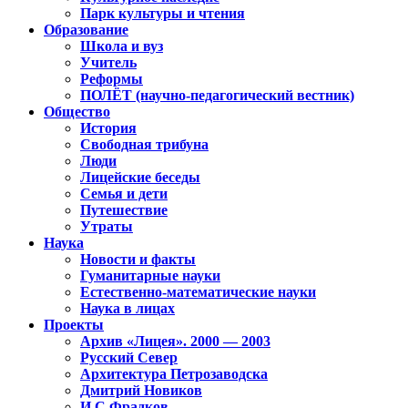
Парк культуры и чтения
Образование
Школа и вуз
Учитель
Реформы
ПОЛЁТ (научно-педагогический вестник)
Общество
История
Свободная трибуна
Люди
Лицейские беседы
Семья и дети
Путешествие
Утраты
Наука
Новости и факты
Гуманитарные науки
Естественно-математические науки
Наука в лицах
Проекты
Архив «Лицея». 2000 — 2003
Русский Север
Архитектура Петрозаводска
Дмитрий Новиков
И.С.Фрадков