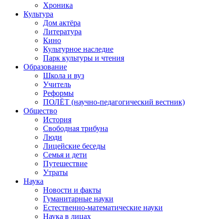
Хроника
Культура
Дом актёра
Литература
Кино
Культурное наследие
Парк культуры и чтения
Образование
Школа и вуз
Учитель
Реформы
ПОЛЁТ (научно-педагогический вестник)
Общество
История
Свободная трибуна
Люди
Лицейские беседы
Семья и дети
Путешествие
Утраты
Наука
Новости и факты
Гуманитарные науки
Естественно-математические науки
Наука в лицах