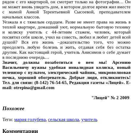
рядом с его квартирой, он смотрит только на фотографии… Он
не может вновь увидеть дом, в котором долгое время жил вместе
с мамой Анной Терентьевной Сысоевой, преподавателем
начальных классов.
Уезжала я с тяжелым сердцем. Разве не имеет права на жизнь в
теплой квартире, домашний уют, нормальную бытовую технику
и коляску учитель с 44-летним стажем, человек, который
посвятил себя школе, учил на совесть, любил и любит детей всей
душой? Вся его жизнь –доказательство того, что можно
преодолеть любую болезнь и жить, отдавая себя без остатка
другим. Как настоящий герой, учитель Анисимов о себе думает
в последнюю очередь…
Значит, должны позаботиться о нем мы! Арсению
Васильевичу нужны удобная инвалидная коляска, новый
телевизор с пультом, электрический чайник, микроволновая
печка, хороший обогреватель. Добрые люди, откликнитесь!
Тел. для связи: (8-142) 76-54-65, Редакция газеты «Лицей». E-
mail: otrepina@gmail.com
"Лицей" № 2 2009
Похожее
Теги:
мария голубева
,
сельская школа
,
учитель
Комментарии