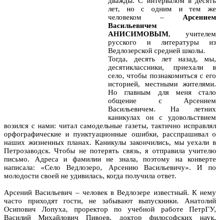
дважды. С интервалом в десять
лет, но с одним и тем же
человеком –
Арсением
Васильевичем
АНИСИМОВЫМ
, учителем
русского и литературы из
Ведлозерской средней школы.
Тогда, десять лет назад, мы,
десятиклассники, приехали в
село, чтобы познакомиться с его
историей, местными жителями.
Но главным для меня стало
общение с Арсением
Васильевичем. На летних
каникулах он с удовольствием
возился с нами: читал самодельные газеты, тактично исправлял
орфографические и пунктуационные ошибки, расспрашивал о
наших жизненных планах. Каникулы закончились, мы уехали в
Петрозаводск. Чтобы не потерять связь, я отправила учителю
письмо. Адреса и фамилии не знала, поэтому на конверте
написала: «Село Ведлозеро, Арсению Васильевичу». И по
молодости своей не удивилась, когда получила ответ.
Арсений Васильевич – человек в Ведлозере известный. К нему
часто приходят гости, не забывают выпускники. Анатолий
Осипович Лопуха, проректор по учебной работе ПетрГУ,
Василий Михайлович Пивоев, доктор философских наук,