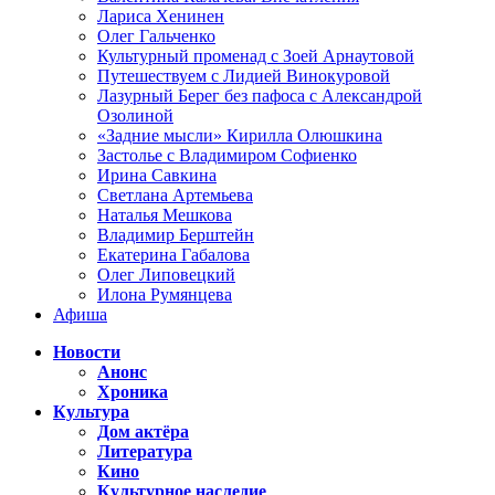
Лариса Хенинен
Олег Гальченко
Культурный променад с Зоей Арнаутовой
Путешествуем с Лидией Винокуровой
Лазурный Берег без пафоса с Александрой
Озолиной
«Задние мысли» Кирилла Олюшкина
Застолье с Владимиром Софиенко
Ирина Савкина
Светлана Артемьева
Наталья Мешкова
Владимир Берштейн
Екатерина Габалова
Олег Липовецкий
Илона Румянцева
Афиша
Новости
Анонс
Хроника
Культура
Дом актёра
Литература
Кино
Культурное наследие