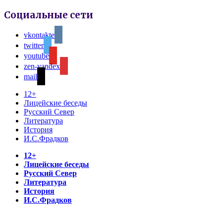
Социальные сети
vkontakte
twitter
youtube
zen-yandex
mail
12+
Лицейские беседы
Русский Север
Литература
История
И.С.Фрадков
12+
Лицейские беседы
Русский Север
Литература
История
И.С.Фрадков