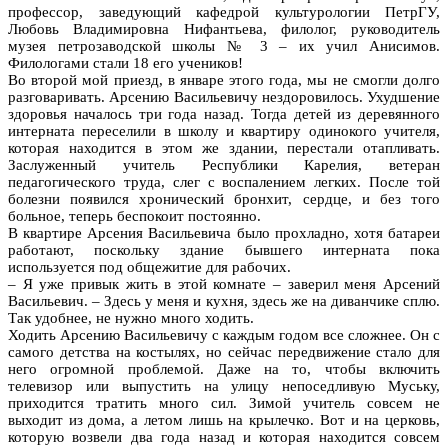
профессор, заведующий кафедрой культурологии ПетрГУ,
Любовь Владимировна Нифантьева, филолог, руководитель
музея петрозаводской школы № 3 – их учил Анисимов.
Филологами стали 18 его учеников!
Во второй мой приезд, в январе этого года, мы не смогли долго
разговаривать. Арсению Васильевичу нездоровилось. Ухудшение
здоровья началось три года назад. Тогда детей из деревянного
интерната переселили в школу и квартиру одинокого учителя,
которая находится в этом же здании, перестали отапливать.
Заслуженный учитель Республики Карелия, ветеран
педагогического труда, слег с воспалением легких. После той
болезни появился хронический бронхит, сердце, и без того
больное, теперь беспокоит постоянно.
В квартире Арсения Васильевича было прохладно, хотя батареи
работают, поскольку здание бывшего интерната пока
используется под общежитие для рабочих.
– Я уже привык жить в этой комнате – заверил меня Арсений
Васильевич. – Здесь у меня и кухня, здесь же на диванчике сплю.
Так удобнее, не нужно много ходить.
Ходить Арсению Васильевичу с каждым годом все сложнее. Он с
самого детства на костылях, но сейчас передвижение стало для
него огромной проблемой. Даже на то, чтобы включить
телевизор или выпустить на улицу непоседливую Муську,
приходится тратить много сил. Зимой учитель совсем не
выходит из дома, а летом лишь на крылечко. Вот и на церковь,
которую возвели два года назад и которая находится совсем