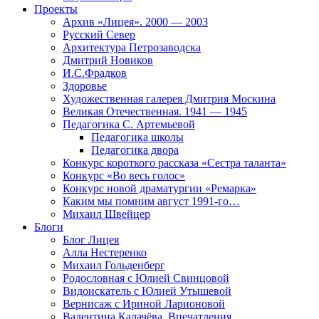
Проекты
Архив «Лицея». 2000 — 2003
Русский Север
Архитектура Петрозаводска
Дмитрий Новиков
И.С.Фрадков
Здоровье
Художественная галерея Дмитрия Москина
Великая Отечественная. 1941 — 1945
Педагогика С. Артемьевой
Педагогика школы
Педагогика двора
Конкурс короткого рассказа «Сестра таланта»
Конкурс «Во весь голос»
Конкурс новой драматургии «Ремарка»
Каким мы помним август 1991-го…
Михаил Швейцер
Блоги
Блог Лицея
Алла Нестеренко
Михаил Гольденберг
Родословная с Юлией Свинцовой
Видоискатель с Юлией Утышевой
Вернисаж с Ириной Ларионовой
Валентина Калачёва. Впечатления