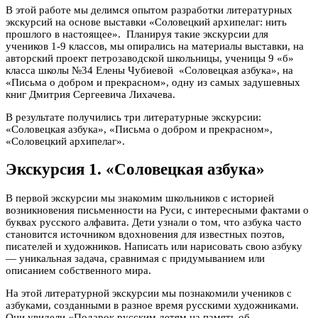
В этой работе мы делимся опытом разработки литературных
экскурсий на основе выставки «Соловецкий архипелаг: нить
прошлого в настоящее». Планируя такие экскурсии для
учеников 1-9 классов, мы опирались на материалы выставки, на
авторский проект петрозаводской школьницы, ученицы 9 «б»
класса школы №34 Елены Чубиевой «Соловецкая азбука», на
«Письма о добром и прекрасном», одну из самых задушевных
книг Дмитрия Сергеевича Лихачева.
В результате получились три литературные экскурсии:
«Соловецкая азбука», «Письма о добром и прекрасном»,
«Соловецкий архипелаг».
Экскурсия 1. «Соловецкая азбука»
В первой экскурсии мы знакомим школьников с историей
возникновения письменности на Руси, с интересными фактами о
буквах русского алфавита. Дети узнали о том, что азбука часто
становится источником вдохновения для известных поэтов,
писателей и художников. Написать или нарисовать свою азбуку
— уникальная задача, сравнимая с придумыванием или
описанием собственного мира.
На этой литературной экскурсии мы познакомили учеников с
азбуками, созданными в разное время русскими художниками.
Они увидели «Подарок русским детям на память об