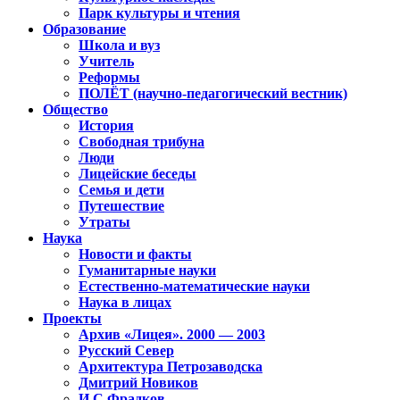
Парк культуры и чтения
Образование
Школа и вуз
Учитель
Реформы
ПОЛЁТ (научно-педагогический вестник)
Общество
История
Свободная трибуна
Люди
Лицейские беседы
Семья и дети
Путешествие
Утраты
Наука
Новости и факты
Гуманитарные науки
Естественно-математические науки
Наука в лицах
Проекты
Архив «Лицея». 2000 — 2003
Русский Север
Архитектура Петрозаводска
Дмитрий Новиков
И.С.Фрадков