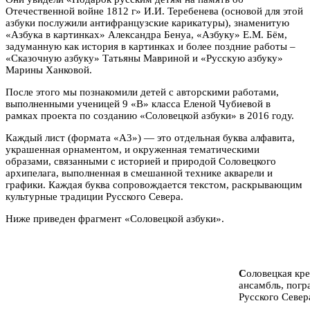
Отечественной войне 1812 г» И.И. Теребенева (основой для этой
азбуки послужили антифранцузские карикатуры), знаменитую
«Азбука в картинках» Александра Бенуа, «Азбуку» Е.М. Бём,
задуманную как история в картинках и более поздние работы –
«Сказочную азбуку» Татьяны Мавриной и «Русскую азбуку»
Марины Ханковой.
После этого мы познакомили детей с авторскими работами,
выполненными ученицей 9 «В» класса Еленой Чубиевой в
рамках проекта по созданию «Соловецкой азбуки» в 2016 году.
Каждый лист (формата «А3») — это отдельная буква алфавита,
украшенная орнаментом, и окруженная тематическими
образами, связанными с историей и природой Соловецкого
архипелага, выполненная в смешанной технике акварели и
графики. Каждая буква сопровождается текстом, раскрывающим
культурные традиции Русского Севера.
Ниже приведен фрагмент «Соловецкой азбуки».
С
оловецкая кр
ансамбль, погр
Русского Север