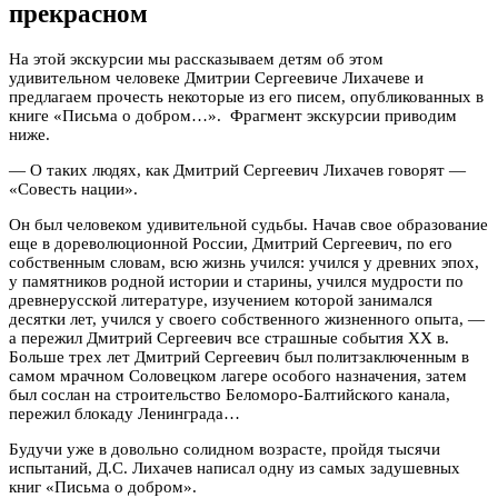
прекрасном
На этой экскурсии мы рассказываем детям об этом
удивительном человеке Дмитрии Сергеевиче Лихачеве и
предлагаем прочесть некоторые из его писем, опубликованных в
книге «Письма о добром…». Фрагмент экскурсии приводим
ниже.
— О таких людях, как Дмитрий Сергеевич Лихачев говорят —
«Совесть нации».
Он был человеком удивительной судьбы. Начав свое образование
еще в дореволюционной России, Дмитрий Сергеевич, по его
собственным словам, всю жизнь учился: учился у древних эпох,
у памятников родной истории и старины, учился мудрости по
древнерусской литературе, изучением которой занимался
десятки лет, учился у своего собственного жизненного опыта, —
а пережил Дмитрий Сергеевич все страшные события XX в.
Больше трех лет Дмитрий Сергеевич был политзаключенным в
самом мрачном Соловецком лагере особого назначения, затем
был сослан на строительство Беломоро-Балтийского канала,
пережил блокаду Ленинграда…
Будучи уже в довольно солидном возрасте, пройдя тысячи
испытаний, Д.С. Лихачев написал одну из самых задушевных
книг «Письма о добром».