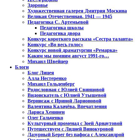
Здоровье
Художественная галерея Дмитрия Москина
Великая Отечественная. 1941 — 1945
Педагогика С. Артемьевой
Педагогика школы
Педагогика двора
Конкурс короткого рассказа «Сестра таланта»
Конкурс «Во весь голос»
Конкурс новой драматургии «Ремарка»
Каким мы помним август 1991-го…
Михаил Швейцер
Блоги
Блог Лицея
Алла Нестеренко
Михаил Гольденберг
Родословная с Юлией Свинцовой
Видоискатель с Юлией Утышевой
Вернисаж с Ириной Ларионовой
Валентина Калачёва. Впечатления
Лариса Хенинен
Олег Гальченко
Культурный променад с Зоей Арнаутовой
Путешествуем с Лидией Винокуровой
Лазурный Берег без пафоса с Александрой