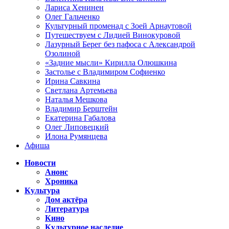
Лариса Хенинен
Олег Гальченко
Культурный променад с Зоей Арнаутовой
Путешествуем с Лидией Винокуровой
Лазурный Берег без пафоса с Александрой
Озолиной
«Задние мысли» Кирилла Олюшкина
Застолье с Владимиром Софиенко
Ирина Савкина
Светлана Артемьева
Наталья Мешкова
Владимир Берштейн
Екатерина Габалова
Олег Липовецкий
Илона Румянцева
Афиша
Новости
Анонс
Хроника
Культура
Дом актёра
Литература
Кино
Культурное наследие