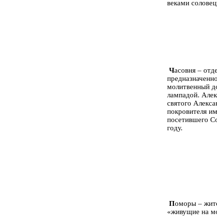
веками соловец
Ч
асовня – отд
предназначенн
молитвенный до
лампадой. Алек
святого Алекса
покровителя им
посетившего С
году.
П
оморы – жит
«живущие на м