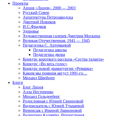
Проекты
Архив «Лицея». 2000 — 2003
Русский Север
Архитектура Петрозаводска
Дмитрий Новиков
И.С.Фрадков
Здоровье
Художественная галерея Дмитрия Москина
Великая Отечественная. 1941 — 1945
Педагогика С. Артемьевой
Педагогика школы
Педагогика двора
Конкурс короткого рассказа «Сестра таланта»
Конкурс «Во весь голос»
Конкурс новой драматургии «Ремарка»
Каким мы помним август 1991-го…
Михаил Швейцер
Блоги
Блог Лицея
Алла Нестеренко
Михаил Гольденберг
Родословная с Юлией Свинцовой
Видоискатель с Юлией Утышевой
Вернисаж с Ириной Ларионовой
Валентина Калачёва. Впечатления