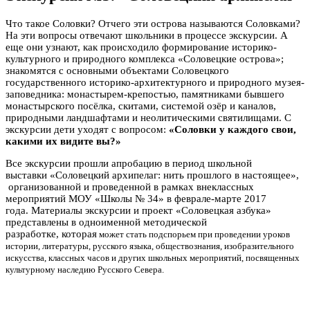
Что такое Соловки? Отчего эти острова называются Соловками?
На эти вопросы отвечают школьники в процессе экскурсии. А
еще они узнают, как происходило формирование историко-
культурного и природного комплекса «Соловецкие острова»;
знакомятся с основными объектами Соловецкого
государственного историко-архитектурного и природного музея-
заповедника: монастырем-крепостью, памятниками бывшего
монастырского посёлка, скитами, системой озёр и каналов,
природными ландшафтами и неолитическими святилищами. С
экскурсии дети уходят с вопросом:
«Соловки у каждого свои,
какими их видите вы?»
Все экскурсии прошли апробацию в период школьной
выставки «Соловецкий архипелаг: нить прошлого в настоящее»,
организованной и проведенной в рамках внеклассных
мероприятий МОУ «Школы № 34» в феврале-марте 2017
года. Материалы экскурсии и проект «Соловецкая азбука»
представлены в одноименной методической
разработке, которая
может стать подспорьем при проведении уроков
истории, литературы, русского языка, обществознания, изобразительного
искусства, классных часов и других школьных мероприятий, посвященных
культурному наследию Русского Севера.