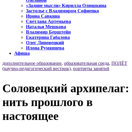
Озолиной
«Задние мысли» Кирилла Олюшкина
Застолье с Владимиром Софиенко
Ирина Савкина
Светлана Артемьева
Наталья Мешкова
Владимир Берштейн
Екатерина Габалова
Олег Липовецкий
Илона Румянцева
Афиша
дополнительное образование
,
образовательная среда
,
ПОЛЁТ
(научно-педагогический вестник)
,
портреты занятий
Соловецкий архипелаг:
нить прошлого в
настоящее