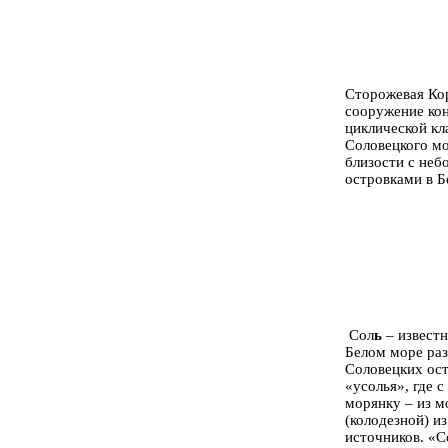
Сторожевая Ко
сооружение ко
циклической кл
Соловецкого м
близости с не
островками в Б
Сол
ь
– известн
Белом море раз
Соловецких ост
«усолья», где с
морянку – из м
(колодезной) и
источников. «С