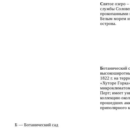
С
вятое озеро –
службы Солове
прокопанными 
Белым морем и
острова.
Б
отанический с
высокоширотных
1822 г. на тер
«Хуторе Горка
микроклиматом,
Перт; имеет у
коллекцию окол
прошедших акк
приполярного к
Б — Ботанический сад