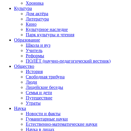
Хроника
Культура
Дом актёра
Литература
Кино
Культурное наследие
Парк культуры и чтения
Образование
Школа и вуз
Учитель
Реформы
ПОЛЁТ (научно-педагогический вестник)
Общество
История
Свободная трибуна
Люди
Лицейские беседы
Семья и дети
Путешествие
Утраты
Наука
Новости и факты
Гуманитарные науки
Естественно-математические науки
Наука в лицах