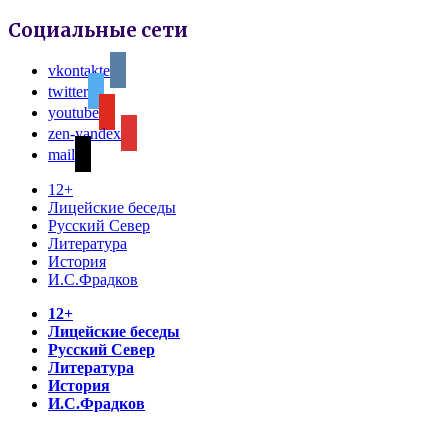
Социальные сети
vkontakte
twitter
youtube
zen-yandex
mail
12+
Лицейские беседы
Русский Север
Литература
История
И.С.Фрадков
12+
Лицейские беседы
Русский Север
Литература
История
И.С.Фрадков