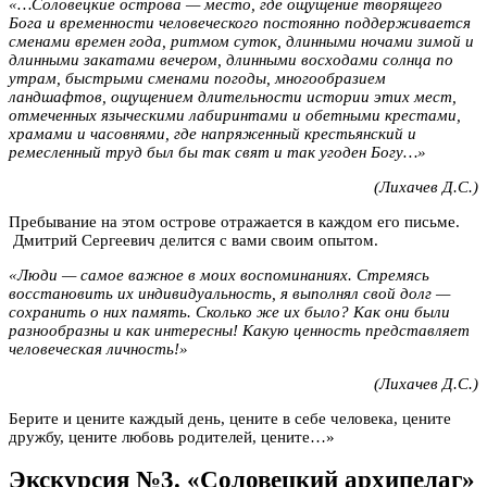
«…Соловецкие острова — место, где ощущение творящего
Бога и временности человеческого постоянно поддерживается
сменами времен года, ритмом суток, длинными ночами зимой и
длинными закатами вечером, длинными восходами солнца по
утрам, быстрыми сменами погоды, многообразием
ландшафтов, ощущением длительности истории этих мест,
отмеченных языческими лабиринтами и обетными крестами,
храмами и часовнями, где напряженный крестьянский и
ремесленный труд был бы так свят и так угоден Богу…»
(Лихачев Д.С.)
Пребывание на этом острове отражается в каждом его письме.
Дмитрий Сергеевич делится с вами своим опытом.
«Люди — самое важное в моих воспоминаниях. Стремясь
восстановить их индивидуальность, я выполнял свой долг —
сохранить о них память. Сколько же их было? Как они были
разнообразны и как интересны! Какую ценность представляет
человеческая личность!»
(Лихачев Д.С.)
Берите и цените каждый день, цените в себе человека, цените
дружбу, цените любовь родителей, цените…»
Экскурсия №3. «Соловецкий архипелаг»