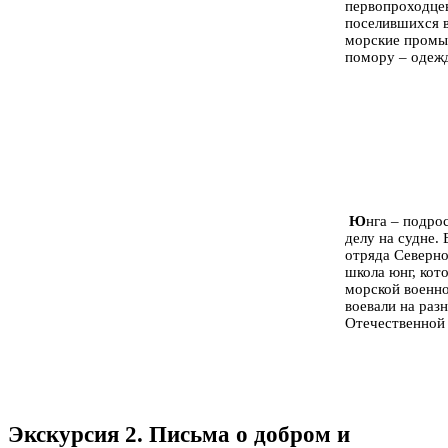
первопроходце
поселившихся в
морские промыс
помору – одежд
Ю
нга – подро
делу на судне. 
отряда Северно
школа юнг, кот
морской военно
воевали на раз
Отечественной
Экскурсия 2. Письма о добром и