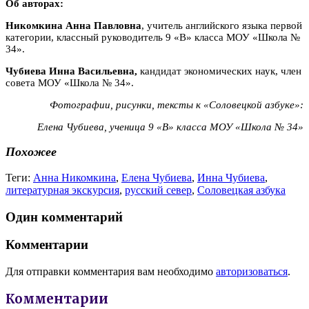
Об авторах:
Никомкина Анна Павловна
, учитель английского языка первой
категории, классный руководитель 9 «В» класса МОУ «Школа №
34».
Чубиева Инна Васильевна,
кандидат экономических наук, член
совета МОУ «Школа № 34».
Фотографии, рисунки, тексты к «Соловецкой азбуке»:
Елена Чубиева, ученица 9 «В» класса МОУ «Школа № 34»
Похожее
Теги:
Анна Никомкина
,
Елена Чубиева
,
Инна Чубиева
,
литературная экскурсия
,
русский север
,
Соловецкая азбука
Один комментарий
Комментарии
Для отправки комментария вам необходимо
авторизоваться
.
Комментарии