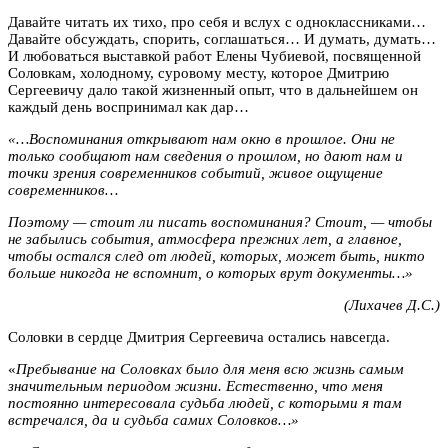
Давайте читать их тихо, про себя и вслух с одноклассниками…
Давайте обсуждать, спорить, соглашаться… И думать, думать…
И любоваться выставкой работ Елены Чубиевой, посвященной
Соловкам, холодному, суровому месту, которое Дмитрию
Сергеевичу дало такой жизненный опыт, что в дальнейшем он
каждый день воспринимал как дар…
«…Воспоминания открывают нам окно в прошлое. Они не
только сообщают нам сведения о прошлом, но дают нам и
точки зрения современников событий, живое ощущение
современников…
Поэтому — стоит ли писать воспоминания? Стоит, — чтобы
не забылись события, атмосфера прежних лет, а главное,
чтобы остался след от людей, которых, может быть, никто
больше никогда не вспомнит, о которых врут документы…»
(Лихачев Д.С.)
Соловки в сердце Дмитрия Сергеевича остались навсегда.
«
Пребывание на Соловках было для меня всю жизнь самым
значительным периодом жизни. Естественно, что меня
постоянно интересовала судьба людей, с которыми я там
встречался, да и судьба
самих Соловков…»