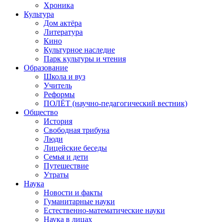
Хроника
Культура
Дом актёра
Литература
Кино
Культурное наследие
Парк культуры и чтения
Образование
Школа и вуз
Учитель
Реформы
ПОЛЁТ (научно-педагогический вестник)
Общество
История
Свободная трибуна
Люди
Лицейские беседы
Семья и дети
Путешествие
Утраты
Наука
Новости и факты
Гуманитарные науки
Естественно-математические науки
Наука в лицах