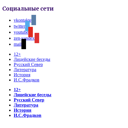
Социальные сети
vkontakte
twitter
youtube
zen-yandex
mail
12+
Лицейские беседы
Русский Север
Литература
История
И.С.Фрадков
12+
Лицейские беседы
Русский Север
Литература
История
И.С.Фрадков