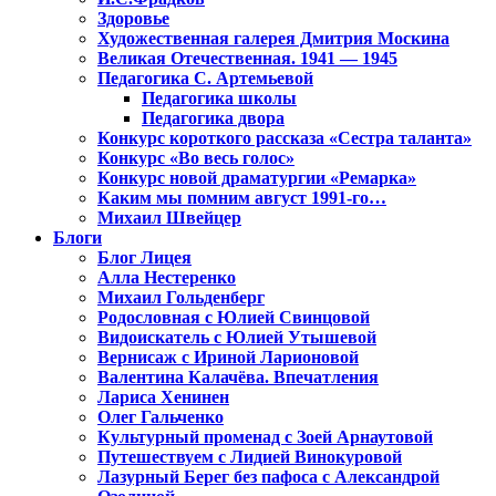
Здоровье
Художественная галерея Дмитрия Москина
Великая Отечественная. 1941 — 1945
Педагогика С. Артемьевой
Педагогика школы
Педагогика двора
Конкурс короткого рассказа «Сестра таланта»
Конкурс «Во весь голос»
Конкурс новой драматургии «Ремарка»
Каким мы помним август 1991-го…
Михаил Швейцер
Блоги
Блог Лицея
Алла Нестеренко
Михаил Гольденберг
Родословная с Юлией Свинцовой
Видоискатель с Юлией Утышевой
Вернисаж с Ириной Ларионовой
Валентина Калачёва. Впечатления
Лариса Хенинен
Олег Гальченко
Культурный променад с Зоей Арнаутовой
Путешествуем с Лидией Винокуровой
Лазурный Берег без пафоса с Александрой