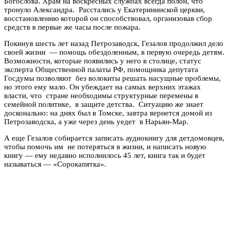
Богослова. Храм на воскресных службах всегда полон, что
тронуло Александра. Расстались у Екатерининской церкви,
восстановлению которой он способствовал, организовав сбор
средств в первые же часы после пожара.
Покинув шесть лет назад Петрозаводск, Гезалов продолжил дело
своей жизни — помощь обездоленным, в первую очередь детям.
Возможности, которые появились у него в столице, статус
эксперта Общественной палаты РФ, помощника депутата
Госдумы позволяют без волокиты решать насущные проблемы,
но этого ему мало. Он убеждает на самых верхних этажах
власти, что стране необходимы структурные перемены в
семейной политике, в защите детства. Ситуацию же знает
досконально: на днях был в Томске, завтра вернется домой из
Петрозаводска, а уже через день уедет в Нарьян-Мар.
А еще Гезалов собирается записать аудиокнигу для детдомовцев,
чтобы помочь им не потеряться в жизни, и написать новую
книгу — ему недавно исполнилось 45 лет, книга так и будет
называться — «Сорокапятка».