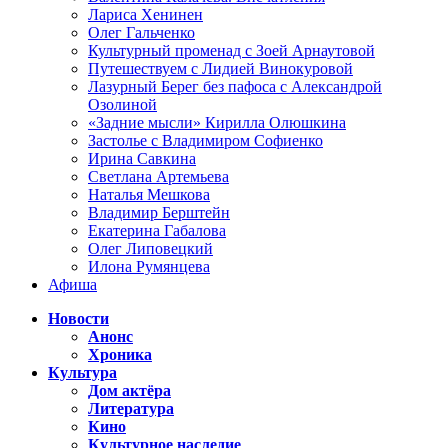
Лариса Хенинен
Олег Гальченко
Культурный променад с Зоей Арнаутовой
Путешествуем с Лидией Винокуровой
Лазурный Берег без пафоса с Александрой
Озолиной
«Задние мысли» Кирилла Олюшкина
Застолье с Владимиром Софиенко
Ирина Савкина
Светлана Артемьева
Наталья Мешкова
Владимир Берштейн
Екатерина Габалова
Олег Липовецкий
Илона Румянцева
Афиша
Новости
Анонс
Хроника
Культура
Дом актёра
Литература
Кино
Культурное наследие