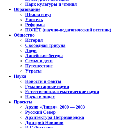
Парк культуры и чтения
Образование
Школа и вуз
Учитель
Реформы
ПОЛЁТ (научно-педагогический вестник)
Общество
История
Свободная трибуна
Люди
Лицейские беседы
Семья и дети
Путешествие
Утраты
Наука
Новости и факты
Гуманитарные науки
Естественно-математические науки
Наука в лицах
Проекты
Архив «Лицея». 2000 — 2003
Русский Север
Архитектура Петрозаводска
Дмитрий Новиков
И.С.Фрадков