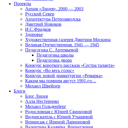
Проекты
Архив «Лицея». 2000 — 2003
Русский Север
Архитектура Петрозаводска
Дмитрий Новиков
И.С.Фрадков
Здоровье
Художественная галерея Дмитрия Москина
Великая Отечественная. 1941 — 1945
Педагогика С. Артемьевой
Педагогика школы
Педагогика двора
Конкурс короткого рассказа «Сестра таланта»
Конкурс «Во весь голос»
Конкурс новой драматургии «Ремарка»
Каким мы помним август 1991-го…
Михаил Швейцер
Блоги
Блог Лицея
Алла Нестеренко
Михаил Гольденберг
Родословная с Юлией Свинцовой
Видоискатель с Юлией Утышевой
Вернисаж с Ириной Ларионовой
Валентина Калачёва. Впечатления