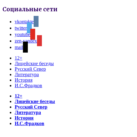
Социальные сети
vkontakte
twitter
youtube
zen-yandex
mail
12+
Лицейские беседы
Русский Север
Литература
История
И.С.Фрадков
12+
Лицейские беседы
Русский Север
Литература
История
И.С.Фрадков