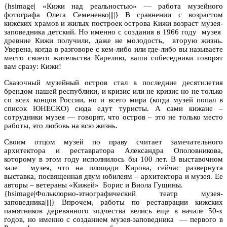
{hsimage| «Кижи над реальностью» — работа музейного
фотографа Олега Семененко||||} В сравнении с возрастом
кижских храмов и жилых построек острова Кижи возраст музея-
заповедника детский. Но именно с создания в 1966 году музея
древние Кижи получили, даже не молодость, вторую жизнь.
Уверена, когда в разговоре с кем-либо или где-либо вы называете
место своего жительства Карелию, ваши собеседники говорят
вам сразу: Кижи!
Сказочный музейный остров стал в последние десятилетия
брендом нашей республики, и кризис или не кризис но не только
со всех концов России, но и всего мира (когда музей попал в
список ЮНЕСКО) сюда едут туристы. А сами кижане –
сотрудники музея — говорят, что остров – это не только место
работы, это любовь на всю жизнь.
Своим отцом музей по праву считает замечательного
архитектора и реставратора Александра Ополовникова,
которому в этом году исполнилось бы 100 лет. В выставочном
зале музея, что на площади Кирова, сейчас развернута
выставка, посвященная двум юбилеям – архитектора и музея. Ее
авторы – ветераны «Кижей» Борис и Виола Гущины.
{hsimage|Фольклорно-этнографический театр музея-
заповедника||||} Впрочем, работы по реставрации кижских
памятников деревянного зодчества велись еще в начале 50-х
годов, но именно с созданием музея-заповедника — первого в