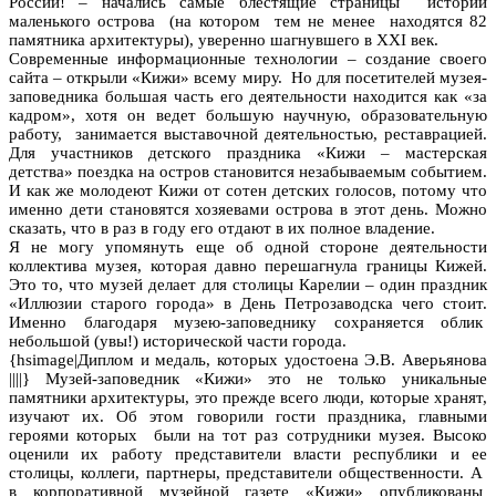
России! – начались самые блестящие страницы истории
маленького острова (на котором тем не менее находятся 82
памятника архитектуры), уверенно шагнувшего в XXI век.
Современные информационные технологии – создание своего
сайта – открыли «Кижи» всему миру. Но для посетителей музея-
заповедника большая часть его деятельности находится как «за
кадром», хотя он ведет большую научную, образовательную
работу, занимается выставочной деятельностью, реставрацией.
Для участников детского праздника «Кижи – мастерская
детства» поездка на остров становится незабываемым событием.
И как же молодеют Кижи от сотен детских голосов, потому что
именно дети становятся хозяевами острова в этот день. Можно
сказать, что в раз в году его отдают в их полное владение.
Я не могу упомянуть еще об одной стороне деятельности
коллектива музея, которая давно перешагнула границы Кижей.
Это то, что музей делает для столицы Карелии – один праздник
«Иллюзии старого города» в День Петрозаводска чего стоит.
Именно благодаря музею-заповеднику сохраняется облик
небольшой (увы!) исторической части города.
{hsimage|Диплом и медаль, которых удостоена Э.В. Аверьянова
||||} Музей-заповедник «Кижи» это не только уникальные
памятники архитектуры, это прежде всего люди, которые хранят,
изучают их. Об этом говорили гости праздника, главными
героями которых были на тот раз сотрудники музея. Высоко
оценили их работу представители власти республики и ее
столицы, коллеги, партнеры, представители общественности. А
в корпоративной музейной газете «Кижи» опубликованы