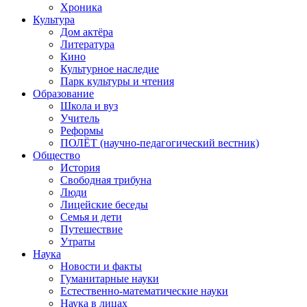
Хроника
Культура
Дом актёра
Литература
Кино
Культурное наследие
Парк культуры и чтения
Образование
Школа и вуз
Учитель
Реформы
ПОЛЁТ (научно-педагогический вестник)
Общество
История
Свободная трибуна
Люди
Лицейские беседы
Семья и дети
Путешествие
Утраты
Наука
Новости и факты
Гуманитарные науки
Естественно-математические науки
Наука в лицах