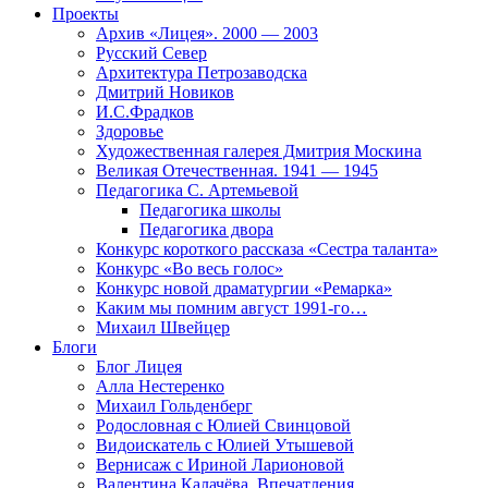
Проекты
Архив «Лицея». 2000 — 2003
Русский Север
Архитектура Петрозаводска
Дмитрий Новиков
И.С.Фрадков
Здоровье
Художественная галерея Дмитрия Москина
Великая Отечественная. 1941 — 1945
Педагогика С. Артемьевой
Педагогика школы
Педагогика двора
Конкурс короткого рассказа «Сестра таланта»
Конкурс «Во весь голос»
Конкурс новой драматургии «Ремарка»
Каким мы помним август 1991-го…
Михаил Швейцер
Блоги
Блог Лицея
Алла Нестеренко
Михаил Гольденберг
Родословная с Юлией Свинцовой
Видоискатель с Юлией Утышевой
Вернисаж с Ириной Ларионовой
Валентина Калачёва. Впечатления