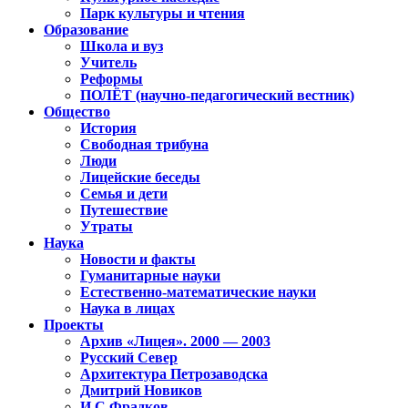
Парк культуры и чтения
Образование
Школа и вуз
Учитель
Реформы
ПОЛЁТ (научно-педагогический вестник)
Общество
История
Свободная трибуна
Люди
Лицейские беседы
Семья и дети
Путешествие
Утраты
Наука
Новости и факты
Гуманитарные науки
Естественно-математические науки
Наука в лицах
Проекты
Архив «Лицея». 2000 — 2003
Русский Север
Архитектура Петрозаводска
Дмитрий Новиков
И.С.Фрадков