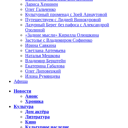
Лариса Хенинен
Олег Гальченко
Культурный променад с Зоей Арнаутовой
Путешествуем с Лидией Винокуровой
Лазурный Берег без пафоса с Александрой
Озолиной
«Задние мысли» Кирилла Олюшкина
Застолье с Владимиром Софиенко
Ирина Савкина
Светлана Артемьева
Наталья Мешкова
Владимир Берштейн
Екатерина Габалова
Олег Липовецкий
Илона Румянцева
Афиша
Новости
Анонс
Хроника
Культура
Дом актёра
Литература
Кино
Культурное наследие