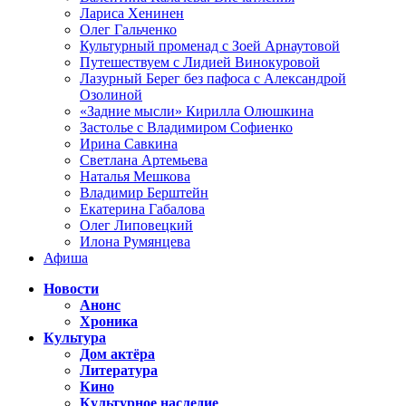
Лариса Хенинен
Олег Гальченко
Культурный променад с Зоей Арнаутовой
Путешествуем с Лидией Винокуровой
Лазурный Берег без пафоса с Александрой
Озолиной
«Задние мысли» Кирилла Олюшкина
Застолье с Владимиром Софиенко
Ирина Савкина
Светлана Артемьева
Наталья Мешкова
Владимир Берштейн
Екатерина Габалова
Олег Липовецкий
Илона Румянцева
Афиша
Новости
Анонс
Хроника
Культура
Дом актёра
Литература
Кино
Культурное наследие