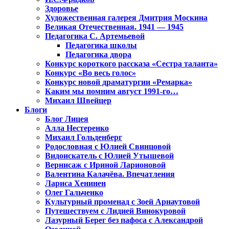
Здоровье
Художественная галерея Дмитрия Москина
Великая Отечественная. 1941 — 1945
Педагогика С. Артемьевой
Педагогика школы
Педагогика двора
Конкурс короткого рассказа «Сестра таланта»
Конкурс «Во весь голос»
Конкурс новой драматургии «Ремарка»
Каким мы помним август 1991-го…
Михаил Швейцер
Блоги
Блог Лицея
Алла Нестеренко
Михаил Гольденберг
Родословная с Юлией Свинцовой
Видоискатель с Юлией Утышевой
Вернисаж с Ириной Ларионовой
Валентина Калачёва. Впечатления
Лариса Хенинен
Олег Гальченко
Культурный променад с Зоей Арнаутовой
Путешествуем с Лидией Винокуровой
Лазурный Берег без пафоса с Александрой