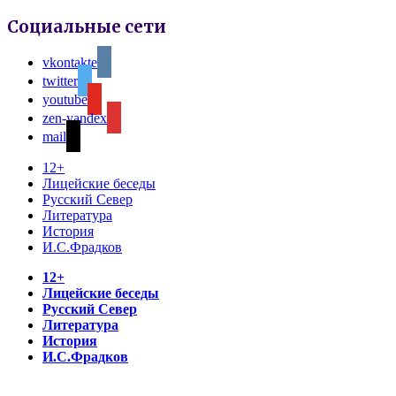
Социальные сети
vkontakte
twitter
youtube
zen-yandex
mail
12+
Лицейские беседы
Русский Север
Литература
История
И.С.Фрадков
12+
Лицейские беседы
Русский Север
Литература
История
И.С.Фрадков