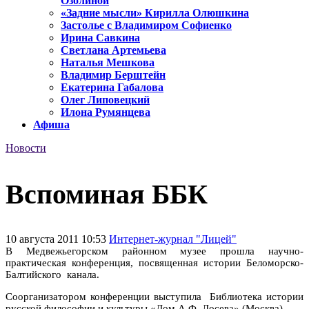
Озолиной
«Задние мысли» Кирилла Олюшкина
Застолье с Владимиром Софиенко
Ирина Савкина
Светлана Артемьева
Наталья Мешкова
Владимир Берштейн
Екатерина Габалова
Олег Липовецкий
Илона Румянцева
Афиша
Новости
Вспоминая ББК
10 августа 2011 10:53
Интернет-журнал "Лицей"
В Медвежьегорском районном музее прошла научно-
практическая конференция, посвященная истории Беломорско-
Балтийского канала.
Соорганизатором конференции выступила Библиотека истории
русской философии и культуры «Дом А.Ф. Лосева» (Москва).