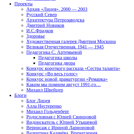
Проекты
Архив «Лицея». 2000 — 2003
Русский Север
Архитектура Петрозаводска
Дмитрий Новиков
И.С.Фрадков
Здоровье
Художественная галерея Дмитрия Москина
Великая Отечественная. 1941 — 1945
Педагогика С. Артемьевой
Педагогика школы
Педагогика двора
Конкурс короткого рассказа «Сестра таланта»
Конкурс «Во весь голос»
Конкурс новой драматургии «Ремарка»
Каким мы помним август 1991-го…
Михаил Швейцер
Блоги
Блог Лицея
Алла Нестеренко
Михаил Гольденберг
Родословная с Юлией Свинцовой
Видоискатель с Юлией Утышевой
Вернисаж с Ириной Ларионовой
Валентина Калачёва. Впечатления