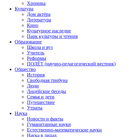
Хроника
Культура
Дом актёра
Литература
Кино
Культурное наследие
Парк культуры и чтения
Образование
Школа и вуз
Учитель
Реформы
ПОЛЁТ (научно-педагогический вестник)
Общество
История
Свободная трибуна
Люди
Лицейские беседы
Семья и дети
Путешествие
Утраты
Наука
Новости и факты
Гуманитарные науки
Естественно-математические науки
Наука в лицах