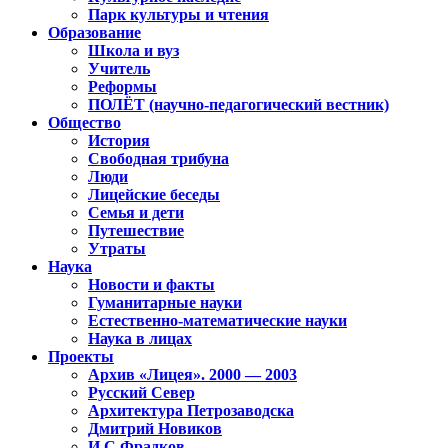
Парк культуры и чтения
Образование
Школа и вуз
Учитель
Реформы
ПОЛЁТ (научно-педагогический вестник)
Общество
История
Свободная трибуна
Люди
Лицейские беседы
Семья и дети
Путешествие
Утраты
Наука
Новости и факты
Гуманитарные науки
Естественно-математические науки
Наука в лицах
Проекты
Архив «Лицея». 2000 — 2003
Русский Север
Архитектура Петрозаводска
Дмитрий Новиков
И.С.Фрадков