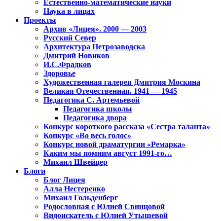
Естественно-математические науки
Наука в лицах
Проекты
Архив «Лицея». 2000 — 2003
Русский Север
Архитектура Петрозаводска
Дмитрий Новиков
И.С.Фрадков
Здоровье
Художественная галерея Дмитрия Москина
Великая Отечественная. 1941 — 1945
Педагогика С. Артемьевой
Педагогика школы
Педагогика двора
Конкурс короткого рассказа «Сестра таланта»
Конкурс «Во весь голос»
Конкурс новой драматургии «Ремарка»
Каким мы помним август 1991-го…
Михаил Швейцер
Блоги
Блог Лицея
Алла Нестеренко
Михаил Гольденберг
Родословная с Юлией Свинцовой
Видоискатель с Юлией Утышевой