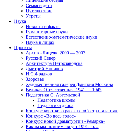
Лицейские беседы
Семья и дети
Путешествие
Утраты
Наука
Новости и факты
Гуманитарные науки
Естественно-математические науки
Наука в лицах
Проекты
Архив «Лицея». 2000 — 2003
Русский Север
Архитектура Петрозаводска
Дмитрий Новиков
И.С.Фрадков
Здоровье
Художественная галерея Дмитрия Москина
Великая Отечественная. 1941 — 1945
Педагогика С. Артемьевой
Педагогика школы
Педагогика двора
Конкурс короткого рассказа «Сестра таланта»
Конкурс «Во весь голос»
Конкурс новой драматургии «Ремарка»
Каким мы помним август 1991-го…