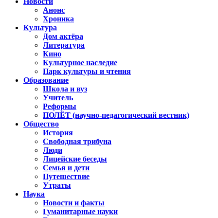
Новости
Анонс
Хроника
Культура
Дом актёра
Литература
Кино
Культурное наследие
Парк культуры и чтения
Образование
Школа и вуз
Учитель
Реформы
ПОЛЁТ (научно-педагогический вестник)
Общество
История
Свободная трибуна
Люди
Лицейские беседы
Семья и дети
Путешествие
Утраты
Наука
Новости и факты
Гуманитарные науки