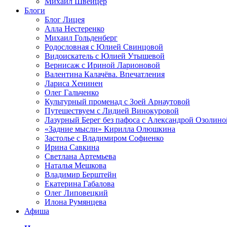
Михаил Швейцер
Блоги
Блог Лицея
Алла Нестеренко
Михаил Гольденберг
Родословная с Юлией Свинцовой
Видоискатель с Юлией Утышевой
Вернисаж с Ириной Ларионовой
Валентина Калачёва. Впечатления
Лариса Хенинен
Олег Гальченко
Культурный променад с Зоей Арнаутовой
Путешествуем с Лидией Винокуровой
Лазурный Берег без пафоса с Александрой Озолино
«Задние мысли» Кирилла Олюшкина
Застолье с Владимиром Софиенко
Ирина Савкина
Светлана Артемьева
Наталья Мешкова
Владимир Берштейн
Екатерина Габалова
Олег Липовецкий
Илона Румянцева
Афиша