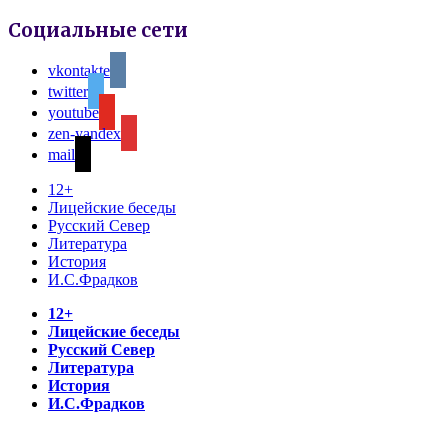
Социальные сети
vkontakte
twitter
youtube
zen-yandex
mail
12+
Лицейские беседы
Русский Север
Литература
История
И.С.Фрадков
12+
Лицейские беседы
Русский Север
Литература
История
И.С.Фрадков