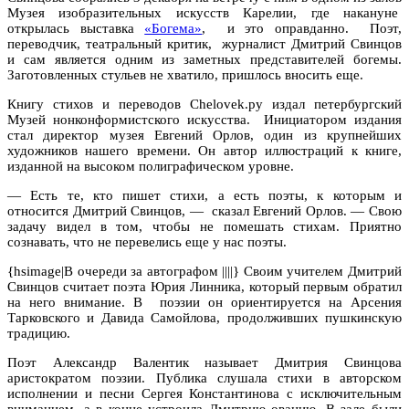
Музея изобразительных искусств Карелии, где накануне
открылась выставка
«Богема»
, и это оправданно. Поэт,
переводчик, театральный критик, журналист Дмитрий Свинцов
и сам является одним из заметных представителей богемы.
Заготовленных стульев не хватило, пришлось вносить еще.
Книгу стихов и переводов Chelovek.ру издал петербургский
Музей нонконформистского искусства. Инициатором издания
стал директор музея Евгений Орлов, один из крупнейших
художников нашего времени. Он автор иллюстраций к книге,
изданной на высоком полиграфическом уровне.
— Есть те, кто пишет стихи, а есть поэты, к которым и
относится Дмитрий Свинцов, — сказал Евгений Орлов. — Свою
задачу видел в том, чтобы не помешать стихам. Приятно
сознавать, что не перевелись еще у нас поэты.
{hsimage|В очереди за автографом ||||} Своим учителем Дмитрий
Свинцов считает поэта Юрия Линника, который первым обратил
на него внимание. В поэзии он ориентируется на Арсения
Тарковского и Давида Самойлова, продолживших пушкинскую
традицию.
Поэт Александр Валентик называет Дмитрия Свинцова
аристократом поэзии. Публика слушала стихи в авторском
исполнении и песни Сергея Константинова с исключительным
вниманием, а в конце устроила Дмитрию овацию. В зале были