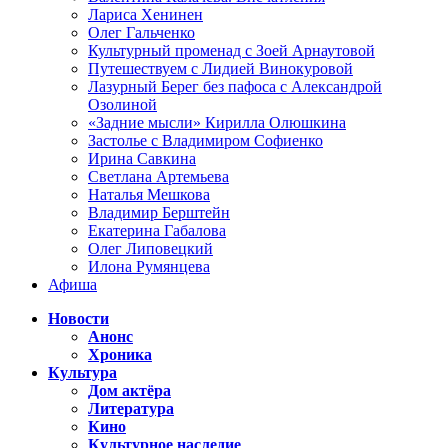
Лариса Хенинен
Олег Гальченко
Культурный променад с Зоей Арнаутовой
Путешествуем с Лидией Винокуровой
Лазурный Берег без пафоса с Александрой
Озолиной
«Задние мысли» Кирилла Олюшкина
Застолье с Владимиром Софиенко
Ирина Савкина
Светлана Артемьева
Наталья Мешкова
Владимир Берштейн
Екатерина Габалова
Олег Липовецкий
Илона Румянцева
Афиша
Новости
Анонс
Хроника
Культура
Дом актёра
Литература
Кино
Культурное наследие