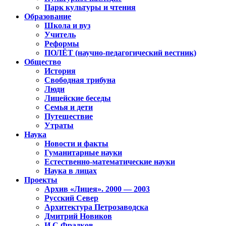
Парк культуры и чтения
Образование
Школа и вуз
Учитель
Реформы
ПОЛЁТ (научно-педагогический вестник)
Общество
История
Свободная трибуна
Люди
Лицейские беседы
Семья и дети
Путешествие
Утраты
Наука
Новости и факты
Гуманитарные науки
Естественно-математические науки
Наука в лицах
Проекты
Архив «Лицея». 2000 — 2003
Русский Север
Архитектура Петрозаводска
Дмитрий Новиков
И.С.Фрадков