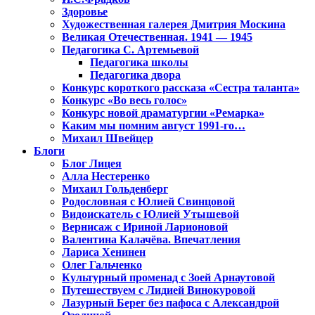
Здоровье
Художественная галерея Дмитрия Москина
Великая Отечественная. 1941 — 1945
Педагогика С. Артемьевой
Педагогика школы
Педагогика двора
Конкурс короткого рассказа «Сестра таланта»
Конкурс «Во весь голос»
Конкурс новой драматургии «Ремарка»
Каким мы помним август 1991-го…
Михаил Швейцер
Блоги
Блог Лицея
Алла Нестеренко
Михаил Гольденберг
Родословная с Юлией Свинцовой
Видоискатель с Юлией Утышевой
Вернисаж с Ириной Ларионовой
Валентина Калачёва. Впечатления
Лариса Хенинен
Олег Гальченко
Культурный променад с Зоей Арнаутовой
Путешествуем с Лидией Винокуровой
Лазурный Берег без пафоса с Александрой