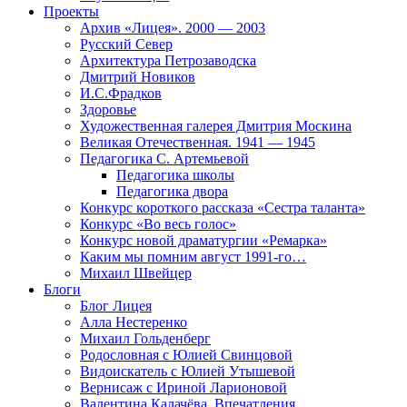
Проекты
Архив «Лицея». 2000 — 2003
Русский Север
Архитектура Петрозаводска
Дмитрий Новиков
И.С.Фрадков
Здоровье
Художественная галерея Дмитрия Москина
Великая Отечественная. 1941 — 1945
Педагогика С. Артемьевой
Педагогика школы
Педагогика двора
Конкурс короткого рассказа «Сестра таланта»
Конкурс «Во весь голос»
Конкурс новой драматургии «Ремарка»
Каким мы помним август 1991-го…
Михаил Швейцер
Блоги
Блог Лицея
Алла Нестеренко
Михаил Гольденберг
Родословная с Юлией Свинцовой
Видоискатель с Юлией Утышевой
Вернисаж с Ириной Ларионовой
Валентина Калачёва. Впечатления