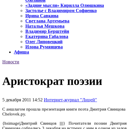
Озолиной
«Задние мысли» Кирилла Олюшкина
Застолье с Владимиром Софиенко
Ирина Савкина
Светлана Артемьева
Наталья Мешкова
Владимир Берштейн
Екатерина Габалова
Олег Липовецкий
Илона Румянцева
Афиша
Новости
Аристократ поэзии
5 декабря 2011 14:52
Интернет-журнал "Лицей"
С аншлагом прошла презентация книги поэта Дмитрия Свинцова
Chelovek.ру.
{hsimage|Дмитрий Свинцов ||||} Почитатели поэзии Дмитрия
Свинцова собрались 3 декабря на встречу с ним в одном из залов