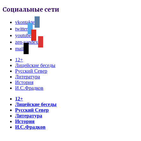
Социальные сети
vkontakte
twitter
youtube
zen-yandex
mail
12+
Лицейские беседы
Русский Север
Литература
История
И.С.Фрадков
12+
Лицейские беседы
Русский Север
Литература
История
И.С.Фрадков