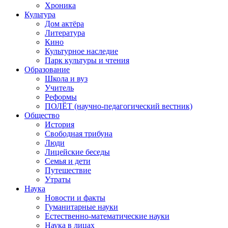
Хроника
Культура
Дом актёра
Литература
Кино
Культурное наследие
Парк культуры и чтения
Образование
Школа и вуз
Учитель
Реформы
ПОЛЁТ (научно-педагогический вестник)
Общество
История
Свободная трибуна
Люди
Лицейские беседы
Семья и дети
Путешествие
Утраты
Наука
Новости и факты
Гуманитарные науки
Естественно-математические науки
Наука в лицах