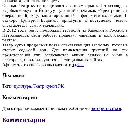
реквизита самолеты не берут.
Осенью Театр кукол представит две премьеры: в Петрозаводске
«Дюймовочку», в Йоэнсуу уличный спектакль «Трехгрошовая
опера» по Брехту, запланированный с финскими коллегами. В
октябре Дмитрий Будников приступит к постановке нового
спектакля для самых маленьких.
В 2012 году театр продолжит гастроли по Карелии и России, в
Петрозаводск свои работы привезут липецкий и вологодский
театры.
Театр кукол продолжит показ спектаклей для взрослых, которые
ставит седьмой год. Для привлечения зрителей на эти
представления уже запускаются акции: скидки на ужин в
ресторане, продажа купонов на специальных сайтах.
Афишу театра на февраль смотрите
здесь.
Похожее
Теги:
культура
,
Театр кукол РК
Комментарии
Для отправки комментария вам необходимо
авторизоваться
.
Комментарии