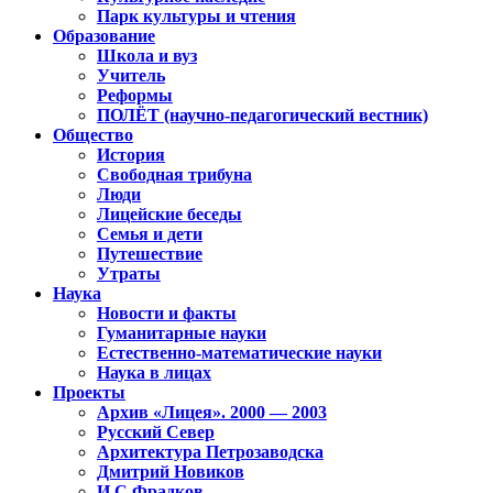
Парк культуры и чтения
Образование
Школа и вуз
Учитель
Реформы
ПОЛЁТ (научно-педагогический вестник)
Общество
История
Свободная трибуна
Люди
Лицейские беседы
Семья и дети
Путешествие
Утраты
Наука
Новости и факты
Гуманитарные науки
Естественно-математические науки
Наука в лицах
Проекты
Архив «Лицея». 2000 — 2003
Русский Север
Архитектура Петрозаводска
Дмитрий Новиков
И.С.Фрадков