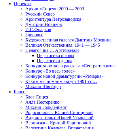
Проекты
Архив «Лицея». 2000 — 2003
Русский Север
Архитектура Петрозаводска
Дмитрий Новиков
И.С.Фрадков
Здоровье
Художественная галерея Дмитрия Москина
Великая Отечественная. 1941 — 1945
Педагогика С. Артемьевой
Педагогика школы
Педагогика двора
Конкурс короткого рассказа «Сестра таланта»
Конкурс «Во весь голос»
Конкурс новой драматургии «Ремарка»
Каким мы помним август 1991-го…
Михаил Швейцер
Блоги
Блог Лицея
Алла Нестеренко
Михаил Гольденберг
Родословная с Юлией Свинцовой
Видоискатель с Юлией Утышевой
Вернисаж с Ириной Ларионовой
Валентина Калачёва. Впечатления