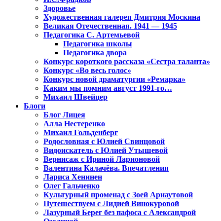
Здоровье
Художественная галерея Дмитрия Москина
Великая Отечественная. 1941 — 1945
Педагогика С. Артемьевой
Педагогика школы
Педагогика двора
Конкурс короткого рассказа «Сестра таланта»
Конкурс «Во весь голос»
Конкурс новой драматургии «Ремарка»
Каким мы помним август 1991-го…
Михаил Швейцер
Блоги
Блог Лицея
Алла Нестеренко
Михаил Гольденберг
Родословная с Юлией Свинцовой
Видоискатель с Юлией Утышевой
Вернисаж с Ириной Ларионовой
Валентина Калачёва. Впечатления
Лариса Хенинен
Олег Гальченко
Культурный променад с Зоей Арнаутовой
Путешествуем с Лидией Винокуровой
Лазурный Берег без пафоса с Александрой