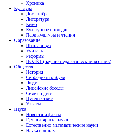
Хроника
Культура
Дом актёра
Литература
Кино
Культурное наследие
Парк культуры и чтения
Образование
Школа и вуз
Учитель
Реформы
ПОЛЁТ (научно-педагогический вестник)
Общество
История
Свободная трибуна
Люди
Лицейские беседы
Семья и дети
Путешествие
Утраты
Наука
Новости и факты
Гуманитарные науки
Естественно-математические науки
Наука в лицах