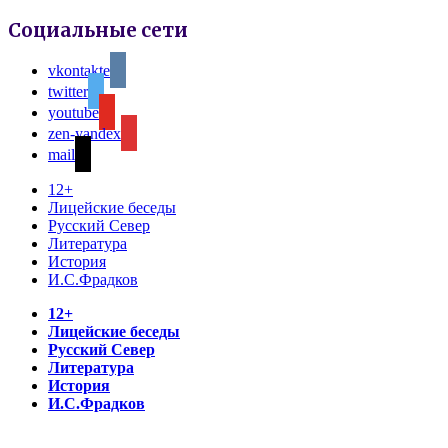
Социальные сети
vkontakte
twitter
youtube
zen-yandex
mail
12+
Лицейские беседы
Русский Север
Литература
История
И.С.Фрадков
12+
Лицейские беседы
Русский Север
Литература
История
И.С.Фрадков