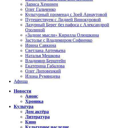
Лариса Хенинен
Олег Гальченко
Культурный променад с Зоей Арнаутовой
Путешествуем с Лидией Винокуровой
Лазурный Берег без пафоса с Александрой
Озолиной
«Задние мысли» Кирилла Олюшкина
Застолье с Владимиром Софиенко
Ирина Савкина
Светлана Артемьева
Наталья Мешкова
Владимир Берштейн
Екатерина Габалова
Олег Липовецкий
Илона Румянцева
Афиша
Новости
Анонс
Хроника
Культура
Дом актёра
Литература
Кино
Культурное наследие