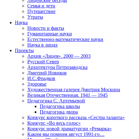
Лицейские беседы
Семья и дети
Путешествие
Утраты
Наука
Новости и факты
Гуманитарные науки
Естественно-математические науки
Наука в лицах
Проекты
Архив «Лицея». 2000 — 2003
Русский Север
Архитектура Петрозаводска
Дмитрий Новиков
И.С.Фрадков
Здоровье
Художественная галерея Дмитрия Москина
Великая Отечественная. 1941 — 1945
Педагогика С. Артемьевой
Педагогика школы
Педагогика двора
Конкурс короткого рассказа «Сестра таланта»
Конкурс «Во весь голос»
Конкурс новой драматургии «Ремарка»
Каким мы помним август 1991-го…