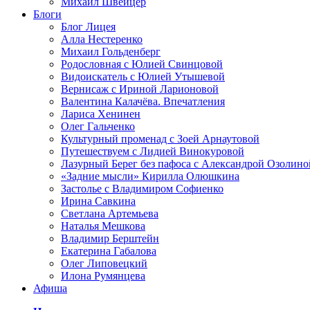
Михаил Швейцер
Блоги
Блог Лицея
Алла Нестеренко
Михаил Гольденберг
Родословная с Юлией Свинцовой
Видоискатель с Юлией Утышевой
Вернисаж с Ириной Ларионовой
Валентина Калачёва. Впечатления
Лариса Хенинен
Олег Гальченко
Культурный променад с Зоей Арнаутовой
Путешествуем с Лидией Винокуровой
Лазурный Берег без пафоса с Александрой Озолино
«Задние мысли» Кирилла Олюшкина
Застолье с Владимиром Софиенко
Ирина Савкина
Светлана Артемьева
Наталья Мешкова
Владимир Берштейн
Екатерина Габалова
Олег Липовецкий
Илона Румянцева
Афиша