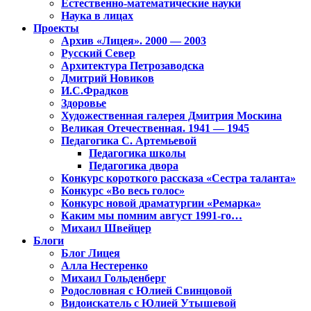
Естественно-математические науки
Наука в лицах
Проекты
Архив «Лицея». 2000 — 2003
Русский Север
Архитектура Петрозаводска
Дмитрий Новиков
И.С.Фрадков
Здоровье
Художественная галерея Дмитрия Москина
Великая Отечественная. 1941 — 1945
Педагогика С. Артемьевой
Педагогика школы
Педагогика двора
Конкурс короткого рассказа «Сестра таланта»
Конкурс «Во весь голос»
Конкурс новой драматургии «Ремарка»
Каким мы помним август 1991-го…
Михаил Швейцер
Блоги
Блог Лицея
Алла Нестеренко
Михаил Гольденберг
Родословная с Юлией Свинцовой
Видоискатель с Юлией Утышевой