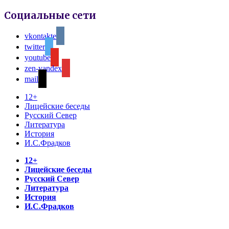
Социальные сети
vkontakte
twitter
youtube
zen-yandex
mail
12+
Лицейские беседы
Русский Север
Литература
История
И.С.Фрадков
12+
Лицейские беседы
Русский Север
Литература
История
И.С.Фрадков