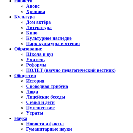
Новости
Анонс
Хроника
Культура
Дом актёра
Литература
Кино
Культурное наследие
Парк культуры и чтения
Образование
Школа и вуз
Учитель
Реформы
ПОЛЁТ (научно-педагогический вестник)
Общество
История
Свободная трибуна
Люди
Лицейские беседы
Семья и дети
Путешествие
Утраты
Наука
Новости и факты
Гуманитарные науки