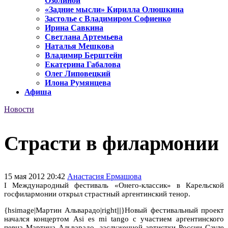
Озолиной
«Задние мысли» Кирилла Олюшкина
Застолье с Владимиром Софиенко
Ирина Савкина
Светлана Артемьева
Наталья Мешкова
Владимир Берштейн
Екатерина Габалова
Олег Липовецкий
Илона Румянцева
Афиша
Новости
Страсти в филармонии
15 мая 2012 20:42
Анастасия Ермашова
I Международный фестиваль «Онего-классик» в Карельской
госфилармонии открыл страстный аргентинский тенор.
{hsimage|Мартин Альварадо|right|||}Новый фестивальный проект
начался концертом Asi es mi tango с участием аргентинского
певца Мартина Альварадо, заслуженной артистки России Сауле