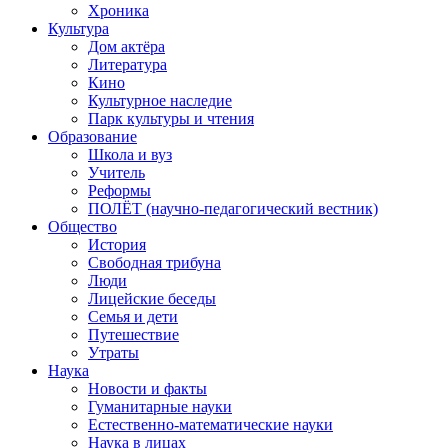
Хроника
Культура
Дом актёра
Литература
Кино
Культурное наследие
Парк культуры и чтения
Образование
Школа и вуз
Учитель
Реформы
ПОЛЁТ (научно-педагогический вестник)
Общество
История
Свободная трибуна
Люди
Лицейские беседы
Семья и дети
Путешествие
Утраты
Наука
Новости и факты
Гуманитарные науки
Естественно-математические науки
Наука в лицах