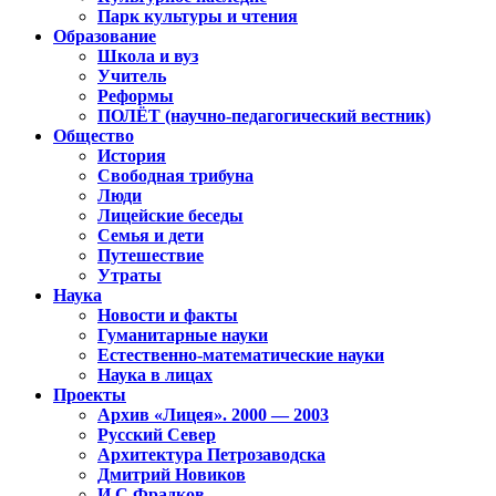
Парк культуры и чтения
Образование
Школа и вуз
Учитель
Реформы
ПОЛЁТ (научно-педагогический вестник)
Общество
История
Свободная трибуна
Люди
Лицейские беседы
Семья и дети
Путешествие
Утраты
Наука
Новости и факты
Гуманитарные науки
Естественно-математические науки
Наука в лицах
Проекты
Архив «Лицея». 2000 — 2003
Русский Север
Архитектура Петрозаводска
Дмитрий Новиков
И.С.Фрадков