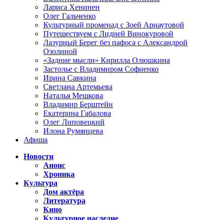
Лариса Хенинен
Олег Гальченко
Культурный променад с Зоей Арнаутовой
Путешествуем с Лидией Винокуровой
Лазурный Берег без пафоса с Александрой
Озолиной
«Задние мысли» Кирилла Олюшкина
Застолье с Владимиром Софиенко
Ирина Савкина
Светлана Артемьева
Наталья Мешкова
Владимир Берштейн
Екатерина Габалова
Олег Липовецкий
Илона Румянцева
Афиша
Новости
Анонс
Хроника
Культура
Дом актёра
Литература
Кино
Культурное наследие