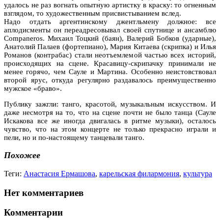
удалось не раз вогнать опытную артистку в краску: то огненным
взглядом, то художественным присвистыванием вслед.
Надо отдать аргентинскому джентльмену должное: все
аплодисменты он переадресовывал своей спутнице и ансамблю
Companeros. Михаил Тоцкий (баян), Валерий Бобков (ударные),
Анатолий Палаев (фортепиано), Мария Китаева (скрипка) и Илья
Романов (контрабас) стали неотъемлемой частью всех историй,
происходящих на сцене. Красавицу-скрипачку принимали не
менее горячо, чем Сауле и Мартина. Особенно неистовствовал
второй ярус, откуда регулярно раздавалось преимущественно
мужское «браво».
Публику зажгли: танго, красотой, музыкальным искусством. И
даже несмотря на то, что на сцене почти не было танца (Сауле
Искакова все же иногда двигалась в ритме музыки), осталось
чувство, что на этом концерте не только прекрасно играли и
пели, но и по-настоящему танцевали танго.
Похожее
Теги:
Анастасия Ермашова
,
карельская филармония
,
культура
Нет комментариев
Комментарии