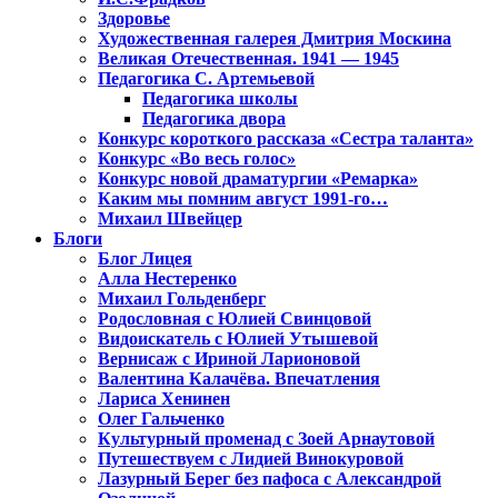
Здоровье
Художественная галерея Дмитрия Москина
Великая Отечественная. 1941 — 1945
Педагогика С. Артемьевой
Педагогика школы
Педагогика двора
Конкурс короткого рассказа «Сестра таланта»
Конкурс «Во весь голос»
Конкурс новой драматургии «Ремарка»
Каким мы помним август 1991-го…
Михаил Швейцер
Блоги
Блог Лицея
Алла Нестеренко
Михаил Гольденберг
Родословная с Юлией Свинцовой
Видоискатель с Юлией Утышевой
Вернисаж с Ириной Ларионовой
Валентина Калачёва. Впечатления
Лариса Хенинен
Олег Гальченко
Культурный променад с Зоей Арнаутовой
Путешествуем с Лидией Винокуровой
Лазурный Берег без пафоса с Александрой