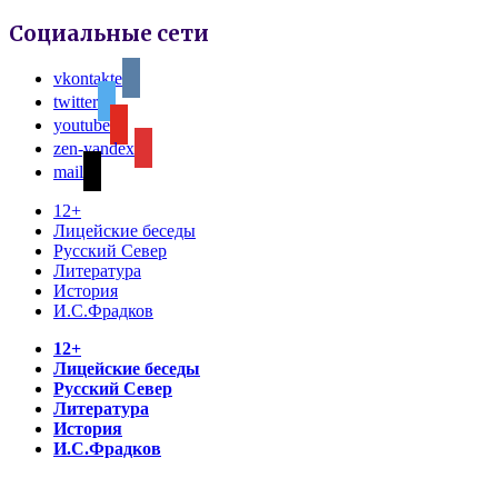
Социальные сети
vkontakte
twitter
youtube
zen-yandex
mail
12+
Лицейские беседы
Русский Север
Литература
История
И.С.Фрадков
12+
Лицейские беседы
Русский Север
Литература
История
И.С.Фрадков