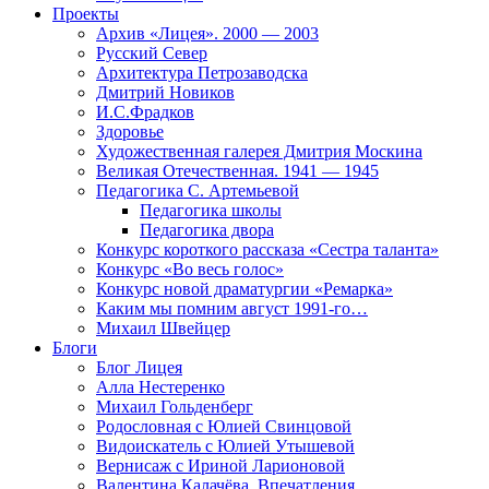
Проекты
Архив «Лицея». 2000 — 2003
Русский Север
Архитектура Петрозаводска
Дмитрий Новиков
И.С.Фрадков
Здоровье
Художественная галерея Дмитрия Москина
Великая Отечественная. 1941 — 1945
Педагогика С. Артемьевой
Педагогика школы
Педагогика двора
Конкурс короткого рассказа «Сестра таланта»
Конкурс «Во весь голос»
Конкурс новой драматургии «Ремарка»
Каким мы помним август 1991-го…
Михаил Швейцер
Блоги
Блог Лицея
Алла Нестеренко
Михаил Гольденберг
Родословная с Юлией Свинцовой
Видоискатель с Юлией Утышевой
Вернисаж с Ириной Ларионовой
Валентина Калачёва. Впечатления