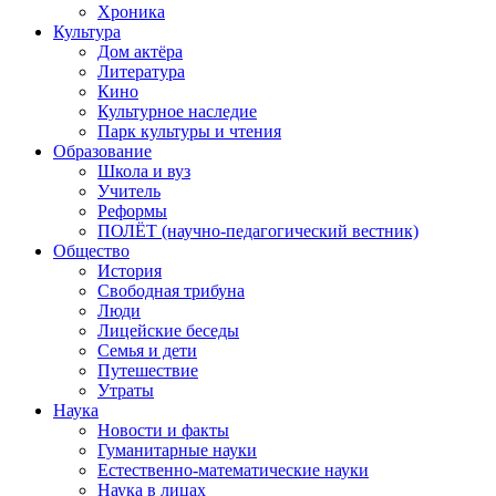
Хроника
Культура
Дом актёра
Литература
Кино
Культурное наследие
Парк культуры и чтения
Образование
Школа и вуз
Учитель
Реформы
ПОЛЁТ (научно-педагогический вестник)
Общество
История
Свободная трибуна
Люди
Лицейские беседы
Семья и дети
Путешествие
Утраты
Наука
Новости и факты
Гуманитарные науки
Естественно-математические науки
Наука в лицах