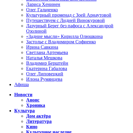
Лариса Хенинен
Олег Гальченко
Культурный променад с Зоей Арнаутовой
Путешествуем с Лидией Винокуровой
Лазурный Берег без пафоса с Александрой
Озолиной
«Задние мысли» Кирилла Олюшкина
Застолье с Владимиром Софиенко
Ирина Савкина
Светлана Артемьева
Наталья Мешкова
Владимир Берштейн
Екатерина Габалова
Олег Липовецкий
Илона Румянцева
Афиша
Новости
Анонс
Хроника
Культура
Дом актёра
Литература
Кино
Культурное наследие