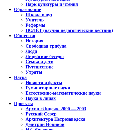
Парк культуры и чтения
Образование
Школа и вуз
Учитель
Реформы
ПОЛЁТ (научно-педагогический вестник)
Общество
История
Свободная трибуна
Люди
Лицейские беседы
Семья и дети
Путешествие
Утраты
Наука
Новости и факты
Гуманитарные науки
Естественно-математические науки
Наука в лицах
Проекты
Архив «Лицея». 2000 — 2003
Русский Север
Архитектура Петрозаводска
Дмитрий Новиков
И.С.Фрадков