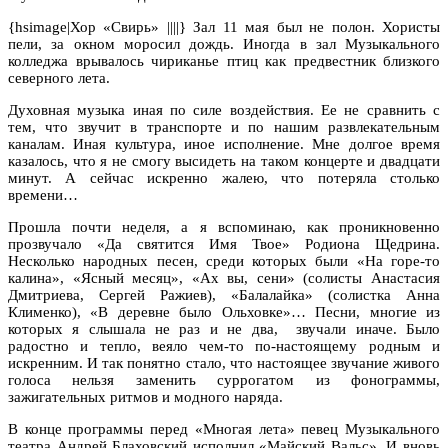
{hsimage|Хор «Свирь» ||||} Зал 11 мая был не полон. Хористы
пели, за окном моросил дождь. Иногда в зал Музыкального
колледжа врывалось чириканье птиц как предвестник близкого
северного лета.
Духовная музыка иная по силе воздействия. Ее не сравнить с
тем, что звучит в транспорте и по нашим развлекательным
каналам. Иная культура, иное исполнение. Мне долгое время
казалось, что я не смогу высидеть на таком концерте и двадцати
минут. А сейчас искренно жалею, что потеряла столько
времени…
Прошла почти неделя, а я вспоминаю, как проникновенно
прозвучало «Да святится Имя Твое» Родиона Щедрина.
Несколько народных песен, среди которых были «На горе-то
калина», «Ясный месяц», «Ах вы, сени» (солисты Анастасия
Дмитриева, Сергей Ражиев), «Балалайка» (солистка Анна
Клименко), «В деревне было Ольховке»… Песни, многие из
которых я слышала не раз и не два, звучали иначе. Было
радостно и тепло, веяло чем-то по-настоящему родным и
искренним. И так понятно стало, что настоящее звучание живого
голоса нельзя заменить суррогатом из фонограммы,
зажигательных ритмов и модного наряда.
В конце программы перед «Многая лета» певец Музыкального
театра Андрей Блаховский исполнил «Майский Вальс». И вновь