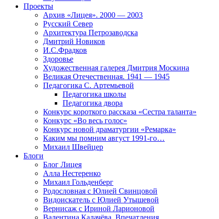
Проекты
Архив «Лицея». 2000 — 2003
Русский Север
Архитектура Петрозаводска
Дмитрий Новиков
И.С.Фрадков
Здоровье
Художественная галерея Дмитрия Москина
Великая Отечественная. 1941 — 1945
Педагогика С. Артемьевой
Педагогика школы
Педагогика двора
Конкурс короткого рассказа «Сестра таланта»
Конкурс «Во весь голос»
Конкурс новой драматургии «Ремарка»
Каким мы помним август 1991-го…
Михаил Швейцер
Блоги
Блог Лицея
Алла Нестеренко
Михаил Гольденберг
Родословная с Юлией Свинцовой
Видоискатель с Юлией Утышевой
Вернисаж с Ириной Ларионовой
Валентина Калачёва. Впечатления