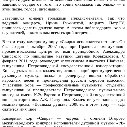
защемило сердце от того, что война оказалась так близко — в
этой песне, голосе, интонации.
Завершился концерт громкими аплодисментами. Так что
ведущей концерта, Ирине Ружинской, доценту ПетрГУ,
пришлось сделать долгую паузу. А потом поблагодарить хор и
слушателей, пожелав нам всем скорой встречи.
В этом году камерному хору «Свирь» исполняется пять лет. Он
был создан в октябре 2007 года при Православном духовно-
просветительском центре во имя преподобного Александра
Свирского по инициативе матушки Евгении Корыхаловой. С
февраля 2011 года руководит коллективом Анастасия Шабиева,
выпускница Петрозаводской государственной консерватории.
Хор задумывался как коллектив, исполняющий преимущественно
духовную музыку, позже в репертуар вошли обработки
народных песен и произведения русской хоровой классики.
Участники хора — профессиональные музыканты: студенты,
выпускники и преподаватели Петрозаводского музыкального
колледжа имени К.Э. Раутио и Петрозаводской государственной
консерватории им. А.К. Глазунова. Коллектив уже записал два
компакт-диска: «Воззвала душа»в 2008-м, в этом году — «Да
святится имя Твое».
Камерный хор «Свирь» — лауреат I степени Второго
международного конкурса исполнителей духовной музыки «РЕ-