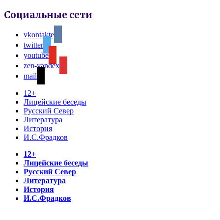
Социальные сети
vkontakte
twitter
youtube
zen-yandex
mail
12+
Лицейские беседы
Русский Север
Литература
История
И.С.Фрадков
12+
Лицейские беседы
Русский Север
Литература
История
И.С.Фрадков