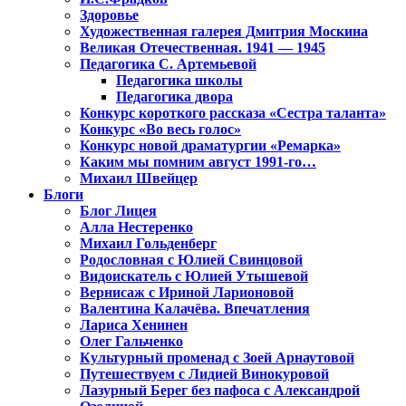
Здоровье
Художественная галерея Дмитрия Москина
Великая Отечественная. 1941 — 1945
Педагогика С. Артемьевой
Педагогика школы
Педагогика двора
Конкурс короткого рассказа «Сестра таланта»
Конкурс «Во весь голос»
Конкурс новой драматургии «Ремарка»
Каким мы помним август 1991-го…
Михаил Швейцер
Блоги
Блог Лицея
Алла Нестеренко
Михаил Гольденберг
Родословная с Юлией Свинцовой
Видоискатель с Юлией Утышевой
Вернисаж с Ириной Ларионовой
Валентина Калачёва. Впечатления
Лариса Хенинен
Олег Гальченко
Культурный променад с Зоей Арнаутовой
Путешествуем с Лидией Винокуровой
Лазурный Берег без пафоса с Александрой