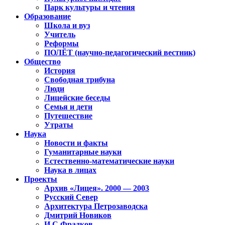
Парк культуры и чтения
Образование
Школа и вуз
Учитель
Реформы
ПОЛЁТ (научно-педагогический вестник)
Общество
История
Свободная трибуна
Люди
Лицейские беседы
Семья и дети
Путешествие
Утраты
Наука
Новости и факты
Гуманитарные науки
Естественно-математические науки
Наука в лицах
Проекты
Архив «Лицея». 2000 — 2003
Русский Север
Архитектура Петрозаводска
Дмитрий Новиков
И.С.Фрадков