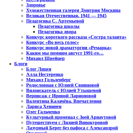
Здоровье
Художественная галерея Дмитрия Москина
Великая Отечественная. 1941 — 1945
Педагогика С. Артемьевой
Педагогика школы
Педагогика двора
Конкурс короткого рассказа «Сестра таланта»
Конкурс «Во весь голос»
Конкурс новой драматургии «Ремарка»
Каким мы помним август 1991-го…
Михаил Швейцер
Блоги
Блог Лицея
Алла Нестеренко
Михаил Гольденберг
Родословная с Юлией Свинцовой
Видоискатель с Юлией Утышевой
Вернисаж с Ириной Ларионовой
Валентина Калачёва. Впечатления
Лариса Хенинен
Олег Гальченко
Культурный променад с Зоей Арнаутовой
Путешествуем с Лидией Винокуровой
Лазурный Берег без пафоса с Александрой