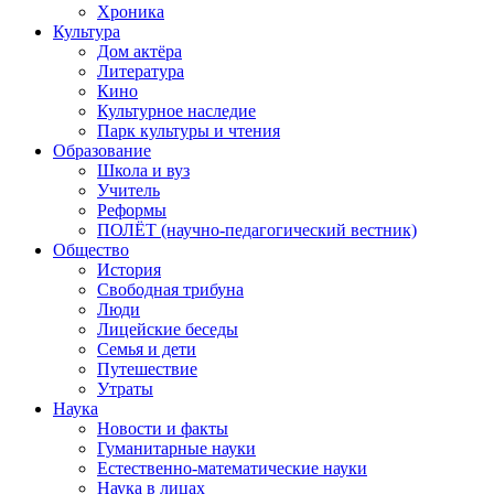
Хроника
Культура
Дом актёра
Литература
Кино
Культурное наследие
Парк культуры и чтения
Образование
Школа и вуз
Учитель
Реформы
ПОЛЁТ (научно-педагогический вестник)
Общество
История
Свободная трибуна
Люди
Лицейские беседы
Семья и дети
Путешествие
Утраты
Наука
Новости и факты
Гуманитарные науки
Естественно-математические науки
Наука в лицах