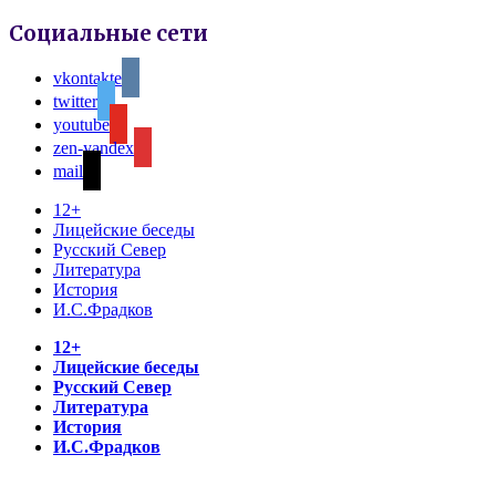
Социальные сети
vkontakte
twitter
youtube
zen-yandex
mail
12+
Лицейские беседы
Русский Север
Литература
История
И.С.Фрадков
12+
Лицейские беседы
Русский Север
Литература
История
И.С.Фрадков