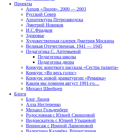
Проекты
Архив «Лицея». 2000 — 2003
Русский Север
Архитектура Петрозаводска
Дмитрий Новиков
И.С.Фрадков
Здоровье
Художественная галерея Дмитрия Москина
Великая Отечественная. 1941 — 1945
Педагогика С. Артемьевой
Педагогика школы
Педагогика двора
Конкурс короткого рассказа «Сестра таланта»
Конкурс «Во весь голос»
Конкурс новой драматургии «Ремарка»
Каким мы помним август 1991-го…
Михаил Швейцер
Блоги
Блог Лицея
Алла Нестеренко
Михаил Гольденберг
Родословная с Юлией Свинцовой
Видоискатель с Юлией Утышевой
Вернисаж с Ириной Ларионовой
Валентина Калачёва. Впечатления