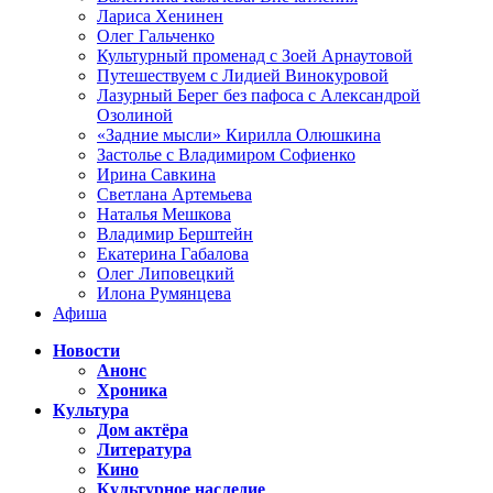
Лариса Хенинен
Олег Гальченко
Культурный променад с Зоей Арнаутовой
Путешествуем с Лидией Винокуровой
Лазурный Берег без пафоса с Александрой
Озолиной
«Задние мысли» Кирилла Олюшкина
Застолье с Владимиром Софиенко
Ирина Савкина
Светлана Артемьева
Наталья Мешкова
Владимир Берштейн
Екатерина Габалова
Олег Липовецкий
Илона Румянцева
Афиша
Новости
Анонс
Хроника
Культура
Дом актёра
Литература
Кино
Культурное наследие