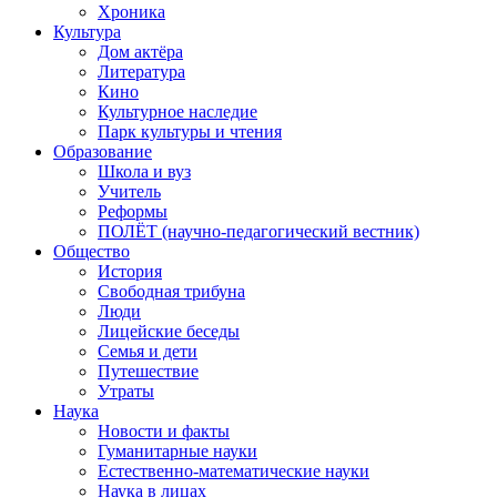
Хроника
Культура
Дом актёра
Литература
Кино
Культурное наследие
Парк культуры и чтения
Образование
Школа и вуз
Учитель
Реформы
ПОЛЁТ (научно-педагогический вестник)
Общество
История
Свободная трибуна
Люди
Лицейские беседы
Семья и дети
Путешествие
Утраты
Наука
Новости и факты
Гуманитарные науки
Естественно-математические науки
Наука в лицах