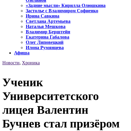
Озолиной
«Задние мысли» Кирилла Олюшкина
Застолье с Владимиром Софиенко
Ирина Савкина
Светлана Артемьева
Наталья Мешкова
Владимир Берштейн
Екатерина Габалова
Олег Липовецкий
Илона Румянцева
Афиша
Новости
,
Хроника
Ученик
Университетского
лицея Валентин
Бучнев стал призёром