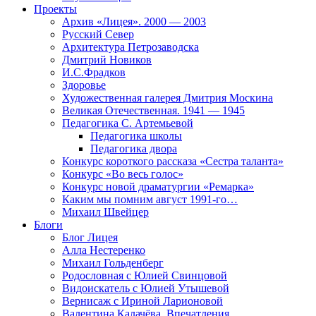
Проекты
Архив «Лицея». 2000 — 2003
Русский Север
Архитектура Петрозаводска
Дмитрий Новиков
И.С.Фрадков
Здоровье
Художественная галерея Дмитрия Москина
Великая Отечественная. 1941 — 1945
Педагогика С. Артемьевой
Педагогика школы
Педагогика двора
Конкурс короткого рассказа «Сестра таланта»
Конкурс «Во весь голос»
Конкурс новой драматургии «Ремарка»
Каким мы помним август 1991-го…
Михаил Швейцер
Блоги
Блог Лицея
Алла Нестеренко
Михаил Гольденберг
Родословная с Юлией Свинцовой
Видоискатель с Юлией Утышевой
Вернисаж с Ириной Ларионовой
Валентина Калачёва. Впечатления