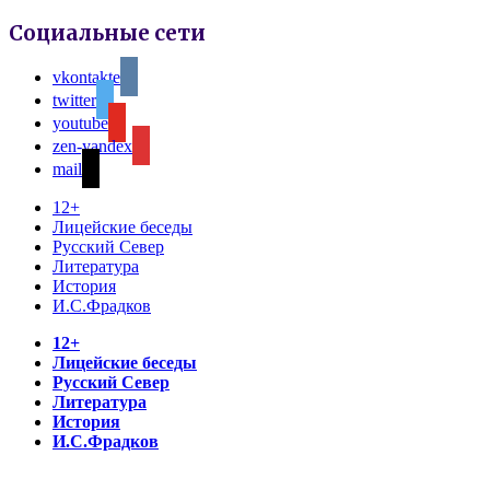
Социальные сети
vkontakte
twitter
youtube
zen-yandex
mail
12+
Лицейские беседы
Русский Север
Литература
История
И.С.Фрадков
12+
Лицейские беседы
Русский Север
Литература
История
И.С.Фрадков