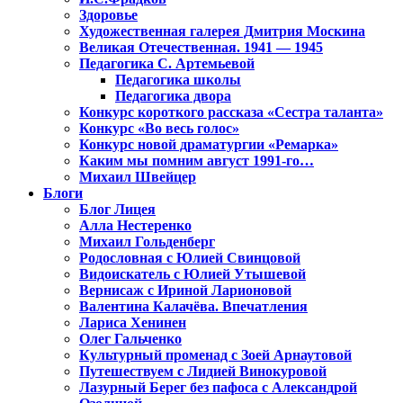
Здоровье
Художественная галерея Дмитрия Москина
Великая Отечественная. 1941 — 1945
Педагогика С. Артемьевой
Педагогика школы
Педагогика двора
Конкурс короткого рассказа «Сестра таланта»
Конкурс «Во весь голос»
Конкурс новой драматургии «Ремарка»
Каким мы помним август 1991-го…
Михаил Швейцер
Блоги
Блог Лицея
Алла Нестеренко
Михаил Гольденберг
Родословная с Юлией Свинцовой
Видоискатель с Юлией Утышевой
Вернисаж с Ириной Ларионовой
Валентина Калачёва. Впечатления
Лариса Хенинен
Олег Гальченко
Культурный променад с Зоей Арнаутовой
Путешествуем с Лидией Винокуровой
Лазурный Берег без пафоса с Александрой