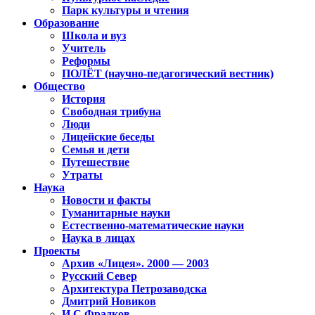
Парк культуры и чтения
Образование
Школа и вуз
Учитель
Реформы
ПОЛЁТ (научно-педагогический вестник)
Общество
История
Свободная трибуна
Люди
Лицейские беседы
Семья и дети
Путешествие
Утраты
Наука
Новости и факты
Гуманитарные науки
Естественно-математические науки
Наука в лицах
Проекты
Архив «Лицея». 2000 — 2003
Русский Север
Архитектура Петрозаводска
Дмитрий Новиков
И.С.Фрадков