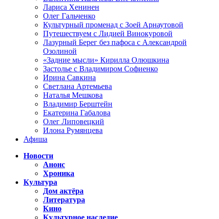
Лариса Хенинен
Олег Гальченко
Культурный променад с Зоей Арнаутовой
Путешествуем с Лидией Винокуровой
Лазурный Берег без пафоса с Александрой
Озолиной
«Задние мысли» Кирилла Олюшкина
Застолье с Владимиром Софиенко
Ирина Савкина
Светлана Артемьева
Наталья Мешкова
Владимир Берштейн
Екатерина Габалова
Олег Липовецкий
Илона Румянцева
Афиша
Новости
Анонс
Хроника
Культура
Дом актёра
Литература
Кино
Культурное наследие