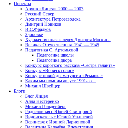
Проекты
Архив «Лицея». 2000 — 2003
Русский Север
Архитектура Петрозаводска
Дмитрий Новиков
И.С.Фрадков
Здоровье
Художественная галерея Дмитрия Москина
Великая Отечественная. 1941 — 1945
Педагогика С. Артемьевой
Педагогика школы
Педагогика двора
Конкурс короткого рассказа «Сестра таланта»
Конкурс «Во весь голос»
Конкурс новой драматургии «Ремарка»
Каким мы помним август 1991-го…
Михаил Швейцер
Блоги
Блог Лицея
Алла Нестеренко
Михаил Гольденберг
Родословная с Юлией Свинцовой
Видоискатель с Юлией Утышевой
Вернисаж с Ириной Ларионовой
Валентина Калачёва. Впечатления