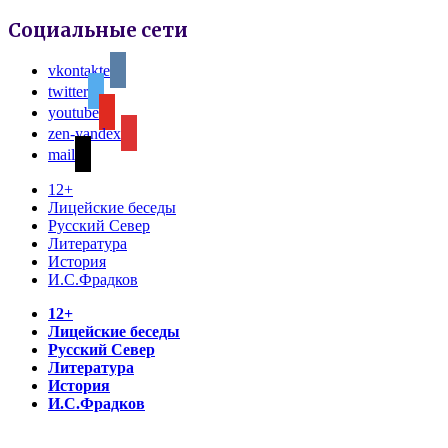
Социальные сети
vkontakte
twitter
youtube
zen-yandex
mail
12+
Лицейские беседы
Русский Север
Литература
История
И.С.Фрадков
12+
Лицейские беседы
Русский Север
Литература
История
И.С.Фрадков