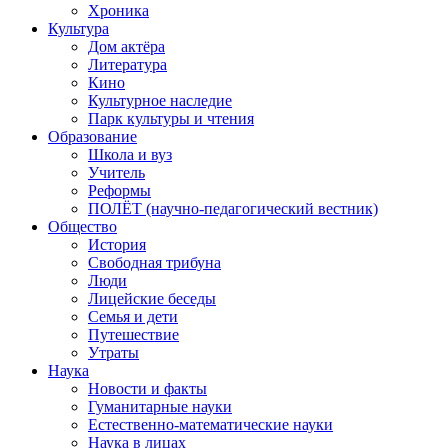
Хроника
Культура
Дом актёра
Литература
Кино
Культурное наследие
Парк культуры и чтения
Образование
Школа и вуз
Учитель
Реформы
ПОЛЁТ (научно-педагогический вестник)
Общество
История
Свободная трибуна
Люди
Лицейские беседы
Семья и дети
Путешествие
Утраты
Наука
Новости и факты
Гуманитарные науки
Естественно-математические науки
Наука в лицах