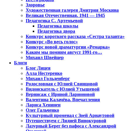
Здоровье
Художественная галерея Дмитрия Москина
Великая Отечественная. 1941 — 1945
Педагогика С. Артемьевой
Педагогика школы
Педагогика двора
Конкурс короткого рассказа «Сестра таланта»
Конкурс «Во весь голос»
Конкурс новой драматургии «Ремарка»
Каким мы помним август 1991-го…
Михаил Швейцер
Блоги
Блог Лицея
Алла Нестеренко
Михаил Гольденберг
Родословная с Юлией Свинцовой
Видоискатель с Юлией Утышевой
Вернисаж с Ириной Ларионовой
Валентина Калачёва. Впечатления
Лариса Хенинен
Олег Гальченко
Культурный променад с Зоей Арнаутовой
Путешествуем с Лидией Винокуровой
Лазурный Берег без пафоса с Александрой