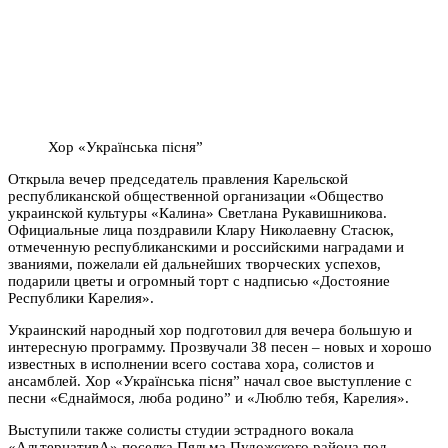
Хор «Українська пісня”
Открыла вечер председатель правления Карельской
республиканской общественной организации «Общество
украинской культуры «Калина» Светлана Рукавишникова.
Официальные лица поздравили Клару Николаевну Стасюк,
отмеченную республиканскими и российскими наградами и
званиями, пожелали ей дальнейших творческих успехов,
подарили цветы и огромный торт с надписью «Достояние
Республики Карелия».
Украинский народный хор подготовил для вечера большую и
интересную программу. Прозвучали 38 песен – новых и хорошо
известных в исполнении всего состава хора, солистов и
ансамблей. Хор «Українська пісня” начал свое выступление с
песни «Єднаймося, люба родино” и «Люблю тебя, Карелия».
Выступили также солисты студии эстрадного вокала
«АльтернативА» поселка Пяльма Пудожского района под