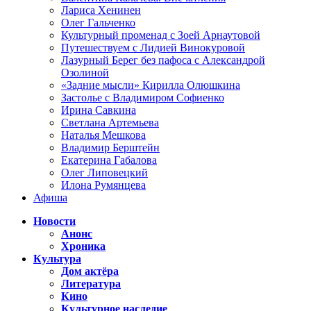
Лариса Хенинен
Олег Гальченко
Культурный променад с Зоей Арнаутовой
Путешествуем с Лидией Винокуровой
Лазурный Берег без пафоса с Александрой
Озолиной
«Задние мысли» Кирилла Олюшкина
Застолье с Владимиром Софиенко
Ирина Савкина
Светлана Артемьева
Наталья Мешкова
Владимир Берштейн
Екатерина Габалова
Олег Липовецкий
Илона Румянцева
Афиша
Новости
Анонс
Хроника
Культура
Дом актёра
Литература
Кино
Культурное наследие