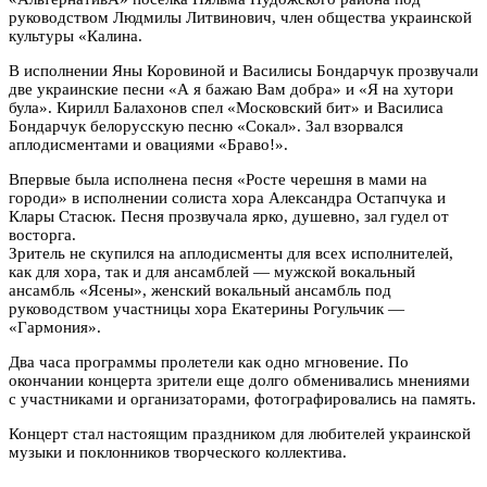
руководством Людмилы Литвинович, член общества украинской
культуры «Калина.
В исполнении Яны Коровиной и Василисы Бондарчук прозвучали
две украинские песни «А я бажаю Вам добра» и «Я на хутори
була». Кирилл Балахонов спел «Московский бит» и Василиса
Бондарчук белорусскую песню «Сокал». Зал взорвался
аплодисментами и овациями «Браво!».
Впервые была исполнена песня «Росте черешня в мами на
городи» в исполнении солиста хора Александра Остапчука и
Клары Стасюк. Песня прозвучала ярко, душевно, зал гудел от
восторга.
Зритель не скупился на аплодисменты для всех исполнителей,
как для хора, так и для ансамблей — мужской вокальный
ансамбль «Ясены», женский вокальный ансамбль под
руководством участницы хора Екатерины Рогульчик —
«Гармония».
Два часа программы пролетели как одно мгновение. По
окончании концерта зрители еще долго обменивались мнениями
с участниками и организаторами, фотографировались на память.
Концерт стал настоящим праздником для любителей украинской
музыки и поклонников творческого коллектива.