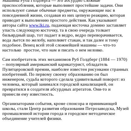
Машины Руба Голдберга — это абсурдно сложные
приспособления, которые выполняют простейшие задачи. Они
используют самые обычные предметы, окружающие нас в
повседневной жизни, создавая из них цепную реакцию, которая
приводит к выполнению простого действия. Как указывают
авторы сайта
www.lki.ru
, падающая косточка домино заставляет
упасть следующую косточку, та в свою очередь толкает
бильярдный шар, тот падает в ведро, ведро переворачивается,
вода льется по желобу, наполняет стакан, и так далее и тому
подобное. Венец всей этой сложнейшей машины — что-то
настолько простое, что нам и писать о нем неловко.
Сам изобретатель этих механизмов Руб Голдберг (1884 — 1970)
– популярный американский карикатурист, обладатель
Пулитцеровской премии, наиболее известен рисунками странных
изобретений. По первому своему образованию он был
инженером, судьба которого сделала удивительный поворот: из
человека, который занимался городской канализацией, он
превратился в создателя абсурдных агрегатов. Они-то и
принесли ему известность.
Организаторами события, кроме спонсора и принимающей
школы, стали Центр развития образования Петрозаводска, Музей
промышленной истории города и городское методическое
объединение учителей физики.