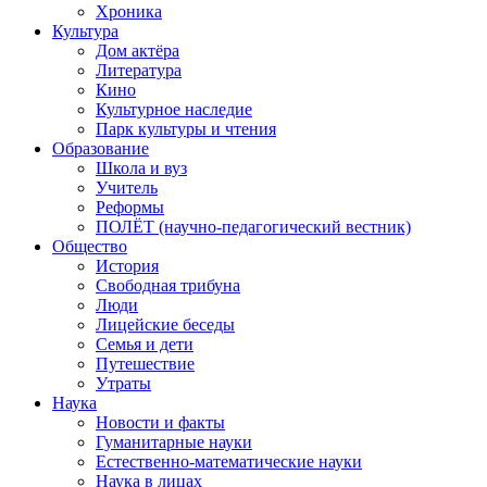
Хроника
Культура
Дом актёра
Литература
Кино
Культурное наследие
Парк культуры и чтения
Образование
Школа и вуз
Учитель
Реформы
ПОЛЁТ (научно-педагогический вестник)
Общество
История
Свободная трибуна
Люди
Лицейские беседы
Семья и дети
Путешествие
Утраты
Наука
Новости и факты
Гуманитарные науки
Естественно-математические науки
Наука в лицах