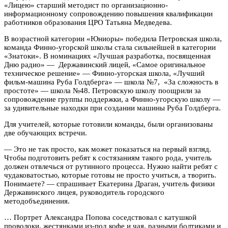
«Лицею» старший методист по организационно-
информационному сопровождению повышения квалификации
работников образования ЦРО Татьяна Медведева.
В возрастной категории «Юниоры» победила Петровская школа,
команда Финно-угорской школы стала сильнейшей в категории
«Знатоки». В номинациях «Лучшая разработка, посвященная
Дню радио» — Державинский лицей, «Самое оригинальное
техническое решение» — Финно-угорская школа, «Лучший
фильм-машина Руба Голдберга» — школа №7, «За сложность в
простоте» — школа №48. Петровскую школу поощрили за
сопровождение группы поддержки, а Финно-угорскую школу —
за удивительные находки при создании машины Руба Голдберга.
Для учителей, которые готовили команды, были организованы
две обучающих встречи.
— Это не так просто, как может показаться на первый взгляд.
Чтобы подготовить ребят к состязаниям такого рода, учитель
должен отвлечься от рутинного процесса. Нужно найти ребят с
чудаковатостью, которые готовы не просто учиться, а творить.
Понимаете? — спрашивает Екатерина Драган, учитель физики
Державинского лицея, руководитель городского
методобъединения.
… Портрет Александра Попова соседствовал с катушкой
проволоки, жестянками из-под кофе и чая, разными болтиками и