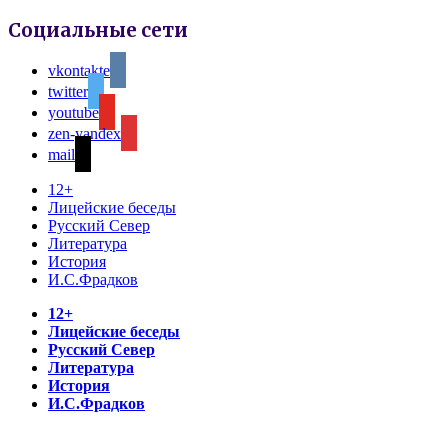
Социальные сети
vkontakte
twitter
youtube
zen-yandex
mail
12+
Лицейские беседы
Русский Север
Литература
История
И.С.Фрадков
12+
Лицейские беседы
Русский Север
Литература
История
И.С.Фрадков