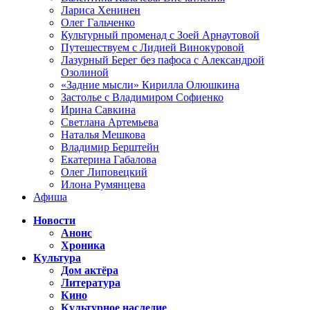
Лариса Хенинен
Олег Гальченко
Культурный променад с Зоей Арнаутовой
Путешествуем с Лидией Винокуровой
Лазурный Берег без пафоса с Александрой
Озолиной
«Задние мысли» Кирилла Олюшкина
Застолье с Владимиром Софиенко
Ирина Савкина
Светлана Артемьева
Наталья Мешкова
Владимир Берштейн
Екатерина Габалова
Олег Липовецкий
Илона Румянцева
Афиша
Новости
Анонс
Хроника
Культура
Дом актёра
Литература
Кино
Культурное наследие