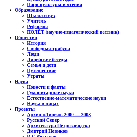
Парк культуры и чтения
Образование
Школа и вуз
Учитель
Реформы
ПОЛЁТ (научно-педагогический вестник)
Общество
История
Свободная трибуна
Люди
Лицейские беседы
Семья и дети
Путешествие
Утраты
Наука
Новости и факты
Гуманитарные науки
Естественно-математические науки
Наука в лицах
Проекты
Архив «Лицея». 2000 — 2003
Русский Север
Архитектура Петрозаводска
Дмитрий Новиков
И.С.Фрадков