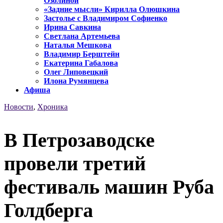
Озолиной
«Задние мысли» Кирилла Олюшкина
Застолье с Владимиром Софиенко
Ирина Савкина
Светлана Артемьева
Наталья Мешкова
Владимир Берштейн
Екатерина Габалова
Олег Липовецкий
Илона Румянцева
Афиша
Новости
,
Хроника
В Петрозаводске
провели третий
фестиваль машин Руба
Голдберга