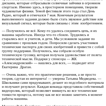
дисками, которые отбрасывали солнечные зайчики в огромном
спортзале. Именно здесь, в просторном помещении, творили
чудаковатые физики. Темой фестиваля этого года стал День
Радио, который и отмечался 7 мая. Конечным результатом
выполненного задания должно было стать звуковое действие или
визуальный сигнал, которые были связаны с этим изобретением.
— Получилось не всё. Кому-то удалось соединить цепь, и их
машина заработала. Иногда что-то сбоило. Трудились и
старались все: и учителя, и дети. Мы усложнили задание по
сравнению с прошлым годом. Попросили сделать участников
технические паспорта для своих изобретений и привести с собой
группу поддержки. Получилось, мы собрали особую
техническую тусовку, которая получала удовольствие от полета
технической мысли. Подарки у спонсора — ЖК
«Александровский» — нашлись для всех, — подводит итог
Екатерина Драган.
— Очень важно, что это практические решения, а не просто
теория, сдутая из интернета! — уверена Татьяна Медведева. —
Школьники сами придумывают, делают из подсобного материала
и получают результат. Каждая команда представила собственный
видеоролик, который позволяет вникнуть во все технические
тонкости процесса, потому как не все можно заметить в момент
работы машины.