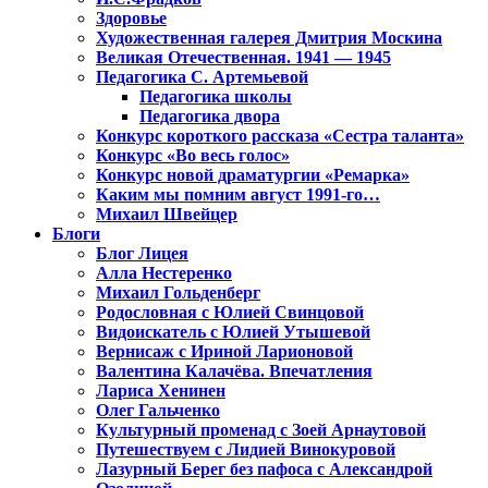
Здоровье
Художественная галерея Дмитрия Москина
Великая Отечественная. 1941 — 1945
Педагогика С. Артемьевой
Педагогика школы
Педагогика двора
Конкурс короткого рассказа «Сестра таланта»
Конкурс «Во весь голос»
Конкурс новой драматургии «Ремарка»
Каким мы помним август 1991-го…
Михаил Швейцер
Блоги
Блог Лицея
Алла Нестеренко
Михаил Гольденберг
Родословная с Юлией Свинцовой
Видоискатель с Юлией Утышевой
Вернисаж с Ириной Ларионовой
Валентина Калачёва. Впечатления
Лариса Хенинен
Олег Гальченко
Культурный променад с Зоей Арнаутовой
Путешествуем с Лидией Винокуровой
Лазурный Берег без пафоса с Александрой