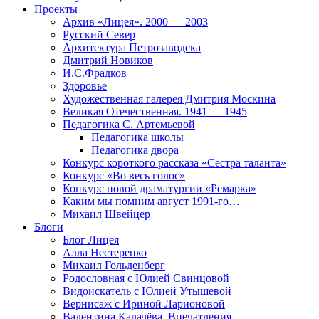
Проекты
Архив «Лицея». 2000 — 2003
Русский Север
Архитектура Петрозаводска
Дмитрий Новиков
И.С.Фрадков
Здоровье
Художественная галерея Дмитрия Москина
Великая Отечественная. 1941 — 1945
Педагогика С. Артемьевой
Педагогика школы
Педагогика двора
Конкурс короткого рассказа «Сестра таланта»
Конкурс «Во весь голос»
Конкурс новой драматургии «Ремарка»
Каким мы помним август 1991-го…
Михаил Швейцер
Блоги
Блог Лицея
Алла Нестеренко
Михаил Гольденберг
Родословная с Юлией Свинцовой
Видоискатель с Юлией Утышевой
Вернисаж с Ириной Ларионовой
Валентина Калачёва. Впечатления