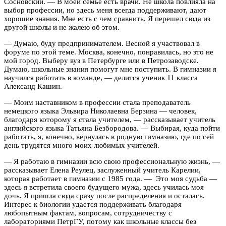
Сосновский. — В моей семье есть врачи. Не школа повлияла на
выбор профессии, но здесь меня всегда поддерживают, дают
хорошие знания. Мне есть с чем сравнить. Я перешел сюда из
другой школы и не жалею об этом.
— Думаю, буду предпринимателем. Весной я участвовал в
форуме по этой теме. Москва, конечно, понравилась, но это не
мой город. Выберу вуз в Петербурге или в Петрозаводске.
Думаю, школьные знания помогут мне поступить. В гимназии я
научился работать в команде, — делится ученик 11 класса
Александ Кашин.
— Моим наставником в профессии стала преподаватель
немецкого языка Эльвира Николаевна Берзина — человек,
благодаря которому я стала учителем, — рассказывает учитель
английского языка Татьяна Безбородова. — Выбирая, куда пойти
работать, я, конечно, вернулась в родную гимназию, где по сей
день трудятся много моих любимых учителей.
— Я работаю в гимназии всю свою профессиональную жизнь, —
рассказывает Елена Реулец, заслуженный учитель Карелии,
которая работает в гимназии с 1985 года. — Это моя судьба —
здесь я встретила своего будущего мужа, здесь училась моя
дочь. Я пришла сюда сразу после распределения и осталась.
Интерес к биологии удается поддерживать благодаря
любопытным фактам, вопросам, сотрудничеству с
лабораториями ПетрГУ, потому как школьные классы без