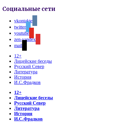
Социальные сети
vkontakte
twitter
youtube
zen-yandex
mail
12+
Лицейские беседы
Русский Север
Литература
История
И.С.Фрадков
12+
Лицейские беседы
Русский Север
Литература
История
И.С.Фрадков