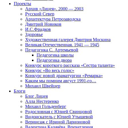
Проекты
Архив «Лицея». 2000 — 2003
Русский Север
Архитектура Петрозаводска
Дмитрий Новиков
И.С.Фрадков
Здоровье
Художественная галерея Дмитрия Москина
Великая Отечественная. 1941 — 1945
Педагогика С. Артемьевой
Педагогика школы
Педагогика двора
Конкурс короткого рассказа «Сестра таланта»
Конкурс «Во весь голос»
Конкурс новой драматургии «Ремарка»
Каким мы помним август 1991-го…
Михаил Швейцер
Блоги
Блог Лицея
Алла Нестеренко
Михаил Гольденберг
Родословная с Юлией Свинцовой
Видоискатель с Юлией Утышевой
Вернисаж с Ириной Ларионовой
Валентина Калачёва. Впечатления