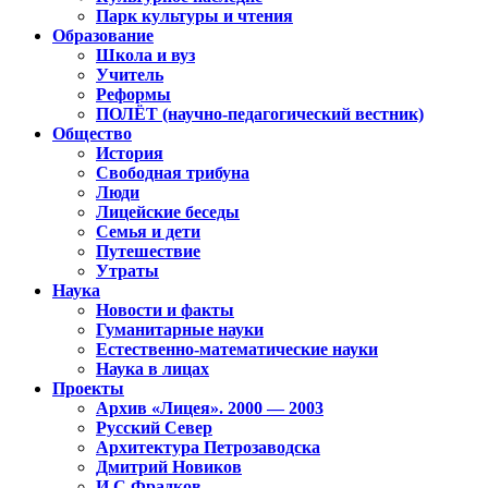
Парк культуры и чтения
Образование
Школа и вуз
Учитель
Реформы
ПОЛЁТ (научно-педагогический вестник)
Общество
История
Свободная трибуна
Люди
Лицейские беседы
Семья и дети
Путешествие
Утраты
Наука
Новости и факты
Гуманитарные науки
Естественно-математические науки
Наука в лицах
Проекты
Архив «Лицея». 2000 — 2003
Русский Север
Архитектура Петрозаводска
Дмитрий Новиков
И.С.Фрадков