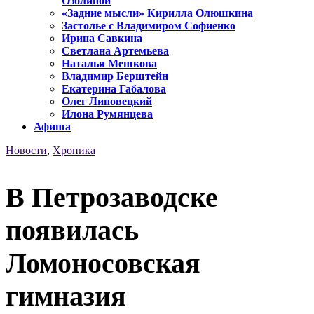
Озолиной
«Задние мысли» Кирилла Олюшкина
Застолье с Владимиром Софиенко
Ирина Савкина
Светлана Артемьева
Наталья Мешкова
Владимир Берштейн
Екатерина Габалова
Олег Липовецкий
Илона Румянцева
Афиша
Новости
,
Хроника
В Петрозаводске
появилась
Ломоносовская
гимназия