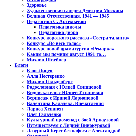
Здоровье
Художественная галерея Дмитрия Москина
Великая Отечественная. 1941 — 1945
Педагогика С. Артемьевой
Педагогика школы
Педагогика двора
Конкурс короткого рассказа «Сестра таланта»
Конкурс «Во весь голос»
Конкурс новой драматургии «Ремарка»
Каким мы помним август 1991-го…
Михаил Швейцер
Блоги
Блог Лицея
Алла Нестеренко
Михаил Гольденберг
Родословная с Юлией Свинцовой
Видоискатель с Юлией Утышевой
Вернисаж с Ириной Ларионовой
Валентина Калачёва. Впечатления
Лариса Хенинен
Олег Гальченко
Культурный променад с Зоей Арнаутовой
Путешествуем с Лидией Винокуровой
Лазурный Берег без пафоса с Александрой