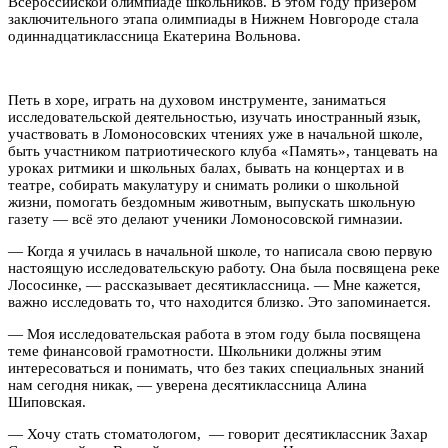
Всероссийской олимпиаде школьников. В этом году призером
заключительного этапа олимпиады в Нижнем Новгороде стала
одиннадцатиклассница Екатерина Вольнова.
Петь в хоре, играть на духовом инструменте, заниматься
исследовательской деятельностью, изучать иностранный язык,
участвовать в Ломоносовских чтениях уже в начальной школе,
быть участником патриотического клуба «Память», танцевать на
уроках ритмики и школьных балах, бывать на концертах и в
театре, собирать макулатуру и снимать ролики о школьной
жизни, помогать бездомным животным, выпускать школьную
газету — всё это делают ученики Ломоносовской гимназии.
— Когда я училась в начальной школе, то написала свою первую
настоящую исследовательскую работу. Она была посвящена реке
Лососинке, — рассказывает десятиклассница. — Мне кажется,
важно исследовать то, что находится близко. Это запоминается.
— Моя исследовательская работа в этом году была посвящена
теме финансовой грамотности. Школьники должны этим
интересоваться и понимать, что без таких специальных знаний
нам сегодня никак, — уверена десятиклассница Алина
Шиповская.
— Хочу стать стоматологом, — говорит десятиклассник Захар