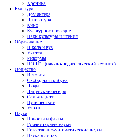
Хроника
Культура
Дом актёра
Литература
Кино
Культурное наследие
Парк культуры и чтения
Образование
Школа и вуз
Учитель
Реформы
ПОЛЁТ (научно-педагогический вестник)
Общество
История
Свободная трибуна
Люди
Лицейские беседы
Семья и дети
Путешествие
Утраты
Наука
Новости и факты
Гуманитарные науки
Естественно-математические науки
Наука в лицах