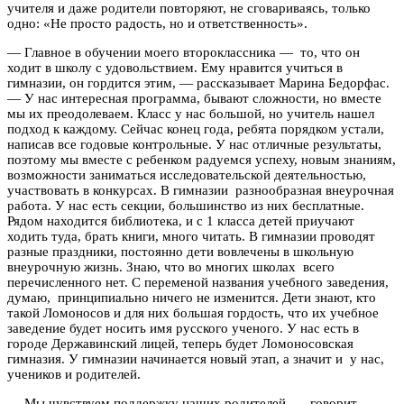
учителя и даже родители повторяют, не сговариваясь, только
одно: «Не просто радость, но и ответственность».
— Главное в обучении моего второклассника — то, что он
ходит в школу с удовольствием. Ему нравится учиться в
гимназии, он гордится этим, — рассказывает Марина Бедорфас.
— У нас интересная программа, бывают сложности, но вместе
мы их преодолеваем. Класс у нас большой, но учитель нашел
подход к каждому. Сейчас конец года, ребята порядком устали,
написав все годовые контрольные. У нас отличные результаты,
поэтому мы вместе с ребенком радуемся успеху, новым знаниям,
возможности заниматься исследовательской деятельностью,
участвовать в конкурсах. В гимназии разнообразная внеурочная
работа. У нас есть секции, большинство из них бесплатные.
Рядом находится библиотека, и с 1 класса детей приучают
ходить туда, брать книги, много читать. В гимназии проводят
разные праздники, постоянно дети вовлечены в школьную
внеурочную жизнь. Знаю, что во многих школах всего
перечисленного нет. С переменой названия учебного заведения,
думаю, принципиально ничего не изменится. Дети знают, кто
такой Ломоносов и для них большая гордость, что их учебное
заведение будет носить имя русского ученого. У нас есть в
городе Державинский лицей, теперь будет Ломоносовская
гимназия. У гимназии начинается новый этап, а значит и у нас,
учеников и родителей.
— Мы чувствуем поддержку наших родителей, — говорит