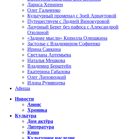
Лариса Хенинен
Олег Гальченко
Культурный променад с Зоей Арнаутовой
Путешествуем с Лидией Винокуровой
Лазурный Берег без пафоса с Александрой
Озолиной
«Задние мысли» Кирилла Олюшкина
Застолье с Владимиром Софиенко
Ирина Савкина
Светлана Артемьева
Наталья Мешкова
Владимир Берштейн
Екатерина Габалова
Олег Липовецкий
Илона Румянцева
Афиша
Новости
Анонс
Хроника
Культура
Дом актёра
Литература
Кино
Культурное наследие