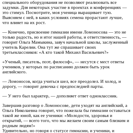
специального оборудования не позволяют реализовать все
задумки. Для некоторых участие в проектах и конференциях —
это стимул. Посмотрите, моя ученица выращивает тую.
Выясняем с ней, в каких условиях семена прорастают лучше,
что влияет на их рост.
— Конечно, присвоение гимназии имени Ломоносова — это не
только радость, но и итог нашей работы, и ответственность, —
говорит Ольга Мамыкина, завуч начальной школы, заслуженный
учитель Карелии. Она тут же спрашивает своих
третьеклассников: «А кто такой Михаил Васильевич?»
«Ученый, писатель, поэт, философ», — несутся с мест ответы
учеников, у которых по расписанию должен быть урок
английского.
— Ломоносов, когда учиться шел, все преодолел. И холод, и
дорогу, — говорит девочка с предпоследней парты.
— У него был характер, — дополняет ответ одноклассник.
Завершив разговор о Ломоносове, дети уходят на английский, а
Ольга Николаевна говорит, что пожелала бы гимназии оставаться
такой же юной, как ее ученики: «Молодости, здоровья и
открытий, — всего того, что мы желаем своим самым близким и
родным людям!»
Удивительно, но говоря о статусе гимназии, и ученики, и