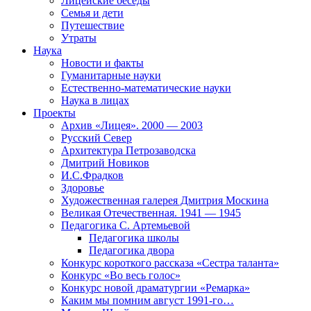
Лицейские беседы
Семья и дети
Путешествие
Утраты
Наука
Новости и факты
Гуманитарные науки
Естественно-математические науки
Наука в лицах
Проекты
Архив «Лицея». 2000 — 2003
Русский Север
Архитектура Петрозаводска
Дмитрий Новиков
И.С.Фрадков
Здоровье
Художественная галерея Дмитрия Москина
Великая Отечественная. 1941 — 1945
Педагогика С. Артемьевой
Педагогика школы
Педагогика двора
Конкурс короткого рассказа «Сестра таланта»
Конкурс «Во весь голос»
Конкурс новой драматургии «Ремарка»
Каким мы помним август 1991-го…