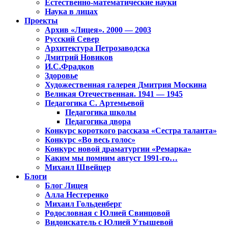
Естественно-математические науки
Наука в лицах
Проекты
Архив «Лицея». 2000 — 2003
Русский Север
Архитектура Петрозаводска
Дмитрий Новиков
И.С.Фрадков
Здоровье
Художественная галерея Дмитрия Москина
Великая Отечественная. 1941 — 1945
Педагогика С. Артемьевой
Педагогика школы
Педагогика двора
Конкурс короткого рассказа «Сестра таланта»
Конкурс «Во весь голос»
Конкурс новой драматургии «Ремарка»
Каким мы помним август 1991-го…
Михаил Швейцер
Блоги
Блог Лицея
Алла Нестеренко
Михаил Гольденберг
Родословная с Юлией Свинцовой
Видоискатель с Юлией Утышевой