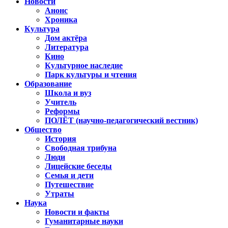
Новости
Анонс
Хроника
Культура
Дом актёра
Литература
Кино
Культурное наследие
Парк культуры и чтения
Образование
Школа и вуз
Учитель
Реформы
ПОЛЁТ (научно-педагогический вестник)
Общество
История
Свободная трибуна
Люди
Лицейские беседы
Семья и дети
Путешествие
Утраты
Наука
Новости и факты
Гуманитарные науки