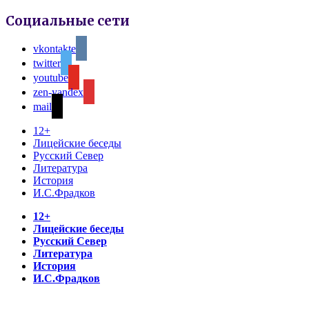
Социальные сети
vkontakte
twitter
youtube
zen-yandex
mail
12+
Лицейские беседы
Русский Север
Литература
История
И.С.Фрадков
12+
Лицейские беседы
Русский Север
Литература
История
И.С.Фрадков