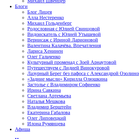
Михаил Швейцер
Блоги
Блог Лицея
Алла Нестеренко
Михаил Гольденберг
Родословная с Юлией Свинцовой
Видоискатель с Юлией Утышевой
Вернисаж с Ириной Ларионовой
Валентина Калачёва. Впечатления
Лариса Хенинен
Олег Гальченко
Культурный променад с Зоей Арнаутовой
Путешествуем с Лидией Винокуровой
Лазурный Берег без пафоса с Александрой Озолино
«Задние мысли» Кирилла Олюшкина
Застолье с Владимиром Софиенко
Ирина Савкина
Светлана Артемьева
Наталья Мешкова
Владимир Берштейн
Екатерина Габалова
Олег Липовецкий
Илона Румянцева
Афиша