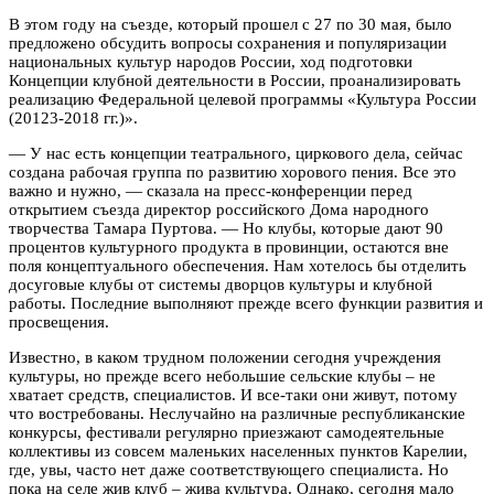
В этом году на съезде, который прошел с 27 по 30 мая, было
предложено обсудить вопросы сохранения и популяризации
национальных культур народов России, ход подготовки
Концепции клубной деятельности в России, проанализировать
реализацию Федеральной целевой программы «Культура России
(20123-2018 гг.)».
— У нас есть концепции театрального, циркового дела, сейчас
создана рабочая группа по развитию хорового пения. Все это
важно и нужно, — сказала на пресс-конференции перед
открытием съезда директор российского Дома народного
творчества Тамара Пуртова. — Но клубы, которые дают 90
процентов культурного продукта в провинции, остаются вне
поля концептуального обеспечения. Нам хотелось бы отделить
досуговые клубы от системы дворцов культуры и клубной
работы. Последние выполняют прежде всего функции развития и
просвещения.
Известно, в каком трудном положении сегодня учреждения
культуры, но прежде всего небольшие сельские клубы – не
хватает средств, специалистов. И все-таки они живут, потому
что востребованы. Неслучайно на различные республиканские
конкурсы, фестивали регулярно приезжают самодеятельные
коллективы из совсем маленьких населенных пунктов Карелии,
где, увы, часто нет даже соответствующего специалиста. Но
пока на селе жив клуб – жива культура. Однако, сегодня мало