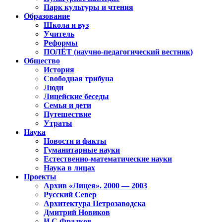
Парк культуры и чтения
Образование
Школа и вуз
Учитель
Реформы
ПОЛЁТ (научно-педагогический вестник)
Общество
История
Свободная трибуна
Люди
Лицейские беседы
Семья и дети
Путешествие
Утраты
Наука
Новости и факты
Гуманитарные науки
Естественно-математические науки
Наука в лицах
Проекты
Архив «Лицея». 2000 — 2003
Русский Север
Архитектура Петрозаводска
Дмитрий Новиков
И.С.Фрадков