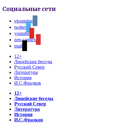
Социальные сети
vkontakte
twitter
youtube
zen-yandex
mail
12+
Лицейские беседы
Русский Север
Литература
История
И.С.Фрадков
12+
Лицейские беседы
Русский Север
Литература
История
И.С.Фрадков