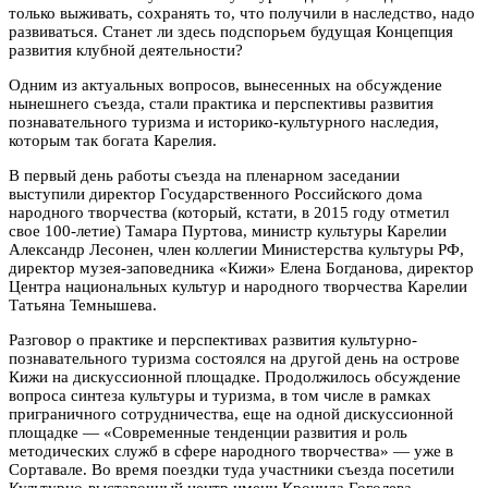
только выживать, сохранять то, что получили в наследство, надо
развиваться. Станет ли здесь подспорьем будущая Концепция
развития клубной деятельности?
Одним из актуальных вопросов, вынесенных на обсуждение
нынешнего съезда, стали практика и перспективы развития
познавательного туризма и историко-культурного наследия,
которым так богата Карелия.
В первый день работы съезда на пленарном заседании
выступили директор Государственного Российского дома
народного творчества (который, кстати, в 2015 году отметил
свое 100-летие) Тамара Пуртова, министр культуры Карелии
Александр Лесонен, член коллегии Министерства культуры РФ,
директор музея-заповедника «Кижи» Елена Богданова, директор
Центра национальных культур и народного творчества Карелии
Татьяна Темнышева.
Разговор о практике и перспективах развития культурно-
познавательного туризма состоялся на другой день на острове
Кижи на дискуссионной площадке. Продолжилось обсуждение
вопроса синтеза культуры и туризма, в том числе в рамках
приграничного сотрудничества, еще на одной дискуссионной
площадке — «Современные тенденции развития и роль
методических служб в сфере народного творчества» — уже в
Сортавале. Во время поездки туда участники съезда посетили
Культурно-выставочный центр имени Кронида Гоголева,