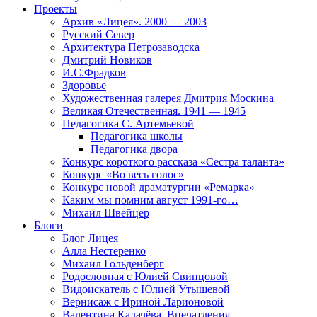
Проекты
Архив «Лицея». 2000 — 2003
Русский Север
Архитектура Петрозаводска
Дмитрий Новиков
И.С.Фрадков
Здоровье
Художественная галерея Дмитрия Москина
Великая Отечественная. 1941 — 1945
Педагогика С. Артемьевой
Педагогика школы
Педагогика двора
Конкурс короткого рассказа «Сестра таланта»
Конкурс «Во весь голос»
Конкурс новой драматургии «Ремарка»
Каким мы помним август 1991-го…
Михаил Швейцер
Блоги
Блог Лицея
Алла Нестеренко
Михаил Гольденберг
Родословная с Юлией Свинцовой
Видоискатель с Юлией Утышевой
Вернисаж с Ириной Ларионовой
Валентина Калачёва. Впечатления