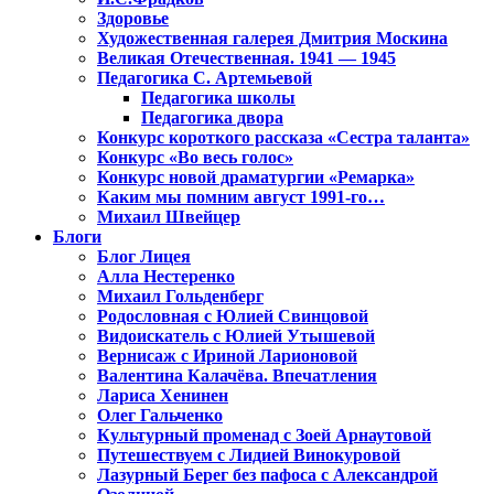
Здоровье
Художественная галерея Дмитрия Москина
Великая Отечественная. 1941 — 1945
Педагогика С. Артемьевой
Педагогика школы
Педагогика двора
Конкурс короткого рассказа «Сестра таланта»
Конкурс «Во весь голос»
Конкурс новой драматургии «Ремарка»
Каким мы помним август 1991-го…
Михаил Швейцер
Блоги
Блог Лицея
Алла Нестеренко
Михаил Гольденберг
Родословная с Юлией Свинцовой
Видоискатель с Юлией Утышевой
Вернисаж с Ириной Ларионовой
Валентина Калачёва. Впечатления
Лариса Хенинен
Олег Гальченко
Культурный променад с Зоей Арнаутовой
Путешествуем с Лидией Винокуровой
Лазурный Берег без пафоса с Александрой