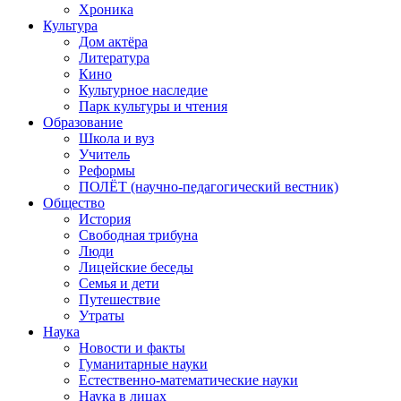
Хроника
Культура
Дом актёра
Литература
Кино
Культурное наследие
Парк культуры и чтения
Образование
Школа и вуз
Учитель
Реформы
ПОЛЁТ (научно-педагогический вестник)
Общество
История
Свободная трибуна
Люди
Лицейские беседы
Семья и дети
Путешествие
Утраты
Наука
Новости и факты
Гуманитарные науки
Естественно-математические науки
Наука в лицах