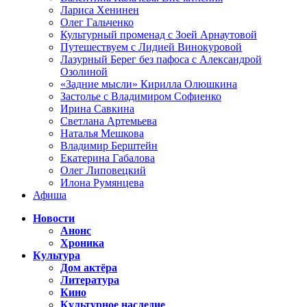
Лариса Хенинен
Олег Гальченко
Культурный променад с Зоей Арнаутовой
Путешествуем с Лидией Винокуровой
Лазурный Берег без пафоса с Александрой
Озолиной
«Задние мысли» Кирилла Олюшкина
Застолье с Владимиром Софиенко
Ирина Савкина
Светлана Артемьева
Наталья Мешкова
Владимир Берштейн
Екатерина Габалова
Олег Липовецкий
Илона Румянцева
Афиша
Новости
Анонс
Хроника
Культура
Дом актёра
Литература
Кино
Культурное наследие