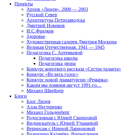
Проекты
Архив «Лицея». 2000 — 2003
Русский Север
Архитектура Петрозаводска
Дмитрий Новиков
И.С.Фрадков
Здоровье
Художественная галерея Дмитрия Москина
Великая Отечественная. 1941 — 1945
Педагогика С. Артемьевой
Педагогика школы
Педагогика двора
Конкурс короткого рассказа «Сестра таланта»
Конкурс «Во весь голос»
Конкурс новой драматургии «Ремарка»
Каким мы помним август 1991-го…
Михаил Швейцер
Блоги
Блог Лицея
Алла Нестеренко
Михаил Гольденберг
Родословная с Юлией Свинцовой
Видоискатель с Юлией Утышевой
Вернисаж с Ириной Ларионовой
Валентина Калачёва. Впечатления