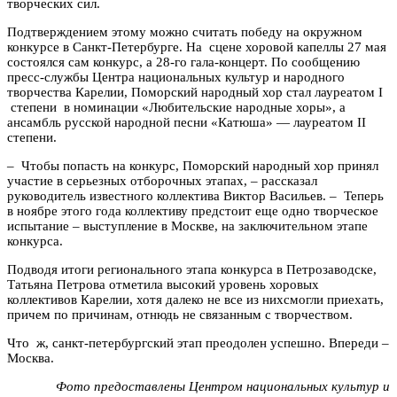
творческих сил.
Подтверждением этому можно считать победу на окружном
конкурсе в Санкт-Петербурге. На сцене хоровой капеллы 27 мая
состоялся сам конкурс, а 28-го гала-концерт. По сообщению
пресс-службы Центра национальных культур и народного
творчества Карелии, Поморский народный хор стал лауреатом I
степени в номинации «Любительские народные хоры», а
ансамбль русской народной песни «Катюша» — лауреатом II
степени.
– Чтобы попасть на конкурс, Поморский народный хор принял
участие в серьезных отборочных этапах, – рассказал
руководитель известного коллектива Виктор Васильев. – Теперь
в ноябре этого года коллективу предстоит еще одно творческое
испытание – выступление в Москве, на заключительном этапе
конкурса.
Подводя итоги регионального этапа конкурса в Петрозаводске,
Татьяна Петрова отметила высокий уровень хоровых
коллективов Карелии, хотя далеко не все из нихсмогли приехать,
причем по причинам, отнюдь не связанным с творчеством.
Что ж, санкт-петербургский этап преодолен успешно. Впереди –
Москва.
Фото предоставлены Центром национальных культур и