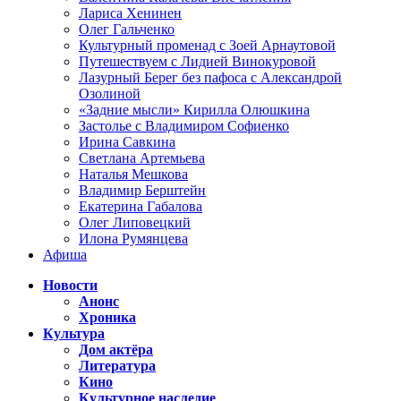
Лариса Хенинен
Олег Гальченко
Культурный променад с Зоей Арнаутовой
Путешествуем с Лидией Винокуровой
Лазурный Берег без пафоса с Александрой
Озолиной
«Задние мысли» Кирилла Олюшкина
Застолье с Владимиром Софиенко
Ирина Савкина
Светлана Артемьева
Наталья Мешкова
Владимир Берштейн
Екатерина Габалова
Олег Липовецкий
Илона Румянцева
Афиша
Новости
Анонс
Хроника
Культура
Дом актёра
Литература
Кино
Культурное наследие