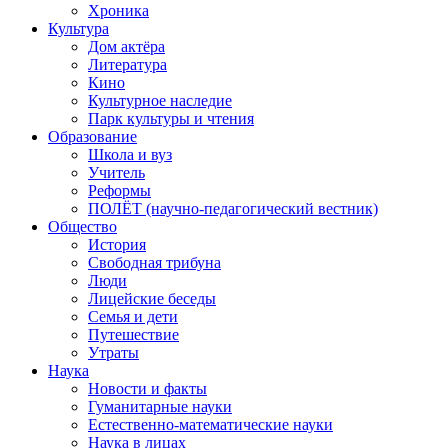
Хроника
Культура
Дом актёра
Литература
Кино
Культурное наследие
Парк культуры и чтения
Образование
Школа и вуз
Учитель
Реформы
ПОЛЁТ (научно-педагогический вестник)
Общество
История
Свободная трибуна
Люди
Лицейские беседы
Семья и дети
Путешествие
Утраты
Наука
Новости и факты
Гуманитарные науки
Естественно-математические науки
Наука в лицах