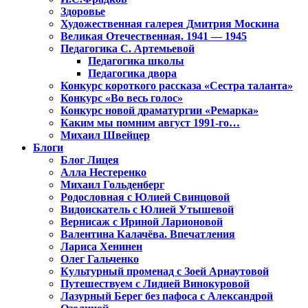
Здоровье
Художественная галерея Дмитрия Москина
Великая Отечественная. 1941 — 1945
Педагогика С. Артемьевой
Педагогика школы
Педагогика двора
Конкурс короткого рассказа «Сестра таланта»
Конкурс «Во весь голос»
Конкурс новой драматургии «Ремарка»
Каким мы помним август 1991-го…
Михаил Швейцер
Блоги
Блог Лицея
Алла Нестеренко
Михаил Гольденберг
Родословная с Юлией Свинцовой
Видоискатель с Юлией Утышевой
Вернисаж с Ириной Ларионовой
Валентина Калачёва. Впечатления
Лариса Хенинен
Олег Гальченко
Культурный променад с Зоей Арнаутовой
Путешествуем с Лидией Винокуровой
Лазурный Берег без пафоса с Александрой