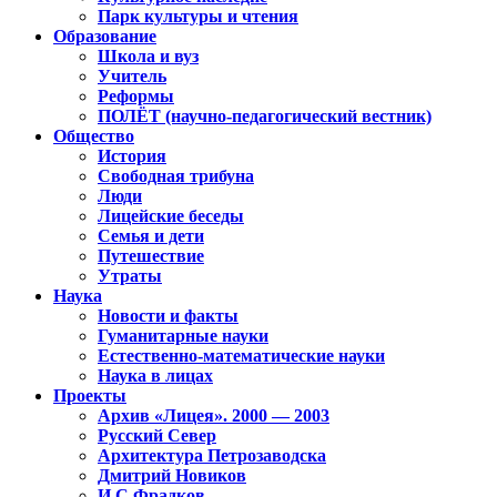
Парк культуры и чтения
Образование
Школа и вуз
Учитель
Реформы
ПОЛЁТ (научно-педагогический вестник)
Общество
История
Свободная трибуна
Люди
Лицейские беседы
Семья и дети
Путешествие
Утраты
Наука
Новости и факты
Гуманитарные науки
Естественно-математические науки
Наука в лицах
Проекты
Архив «Лицея». 2000 — 2003
Русский Север
Архитектура Петрозаводска
Дмитрий Новиков
И.С.Фрадков