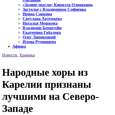
Озолиной
«Задние мысли» Кирилла Олюшкина
Застолье с Владимиром Софиенко
Ирина Савкина
Светлана Артемьева
Наталья Мешкова
Владимир Берштейн
Екатерина Габалова
Олег Липовецкий
Илона Румянцева
Афиша
Новости
,
Хроника
Народные хоры из
Карелии признаны
лучшими на Северо-
Западе