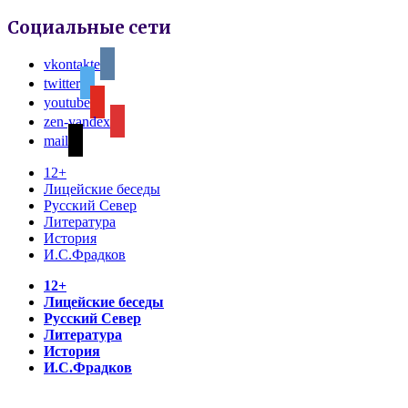
Социальные сети
vkontakte
twitter
youtube
zen-yandex
mail
12+
Лицейские беседы
Русский Север
Литература
История
И.С.Фрадков
12+
Лицейские беседы
Русский Север
Литература
История
И.С.Фрадков