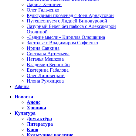
Лариса Хенинен
Олег Гальченко
Культурный променад с Зоей Арнаутовой
Путешествуем с Лидией Винокуровой
Лазурный Берег без пафоса с Александрой
Озолиной
«Задние мысли» Кирилла Олюшкина
Застолье с Владимиром Софиенко
Ирина Савкина
Светлана Артемьева
Наталья Мешкова
Владимир Берштейн
Екатерина Габалова
Олег Липовецкий
Илона Румянцева
Афиша
Новости
Анонс
Хроника
Культура
Дом актёра
Литература
Кино
Культурное наследие