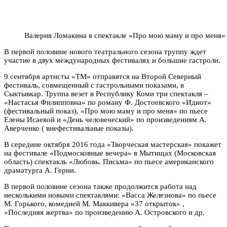
Валерия Ломакина в спектакле «Про мою маму и про меня»
В первой половине нового театрального сезона труппу ждет
участие в двух международных фестивалях и большие гастроли.
9 сентября артисты «ТМ» отправятся на Второй Северный
фестиваль, совмещенный с гастрольными показами, в
Сыктывкар. Труппа везет в Республику Коми три спектакля –
«Настасья Филипповна» по роману Ф. Достоевского «Идиот»
(фестивальный показ), «Про мою маму и про меня» по пьесе
Елены Исаевой и «День человеческий» по произведениям А.
Аверченко ( внефестивальные показы).
В середине октября 2016 года «Творческая мастерская» покажет
на фестивале «Подмосковные вечера» в Мытищах (Московская
область) спектакль «Любовь. Письма» по пьесе американского
драматурга А. Герни.
В первой половине сезона также продолжится работа над
несколькими новыми спектаклями: «Васса Железнова» по пьесе
М. Горького, комедией М. Маккивера «37 открыток» ,
«Последняя жертва» по произведению А. Островского и др.