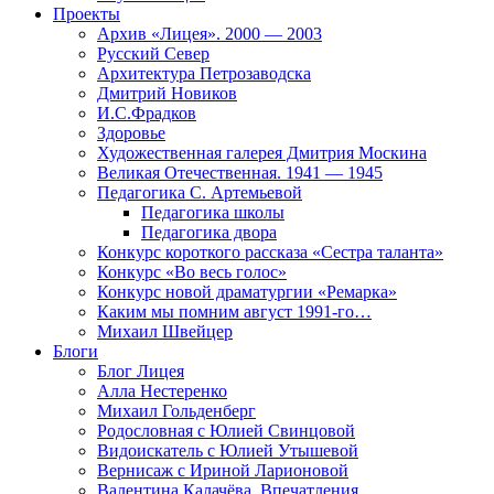
Проекты
Архив «Лицея». 2000 — 2003
Русский Север
Архитектура Петрозаводска
Дмитрий Новиков
И.С.Фрадков
Здоровье
Художественная галерея Дмитрия Москина
Великая Отечественная. 1941 — 1945
Педагогика С. Артемьевой
Педагогика школы
Педагогика двора
Конкурс короткого рассказа «Сестра таланта»
Конкурс «Во весь голос»
Конкурс новой драматургии «Ремарка»
Каким мы помним август 1991-го…
Михаил Швейцер
Блоги
Блог Лицея
Алла Нестеренко
Михаил Гольденберг
Родословная с Юлией Свинцовой
Видоискатель с Юлией Утышевой
Вернисаж с Ириной Ларионовой
Валентина Калачёва. Впечатления