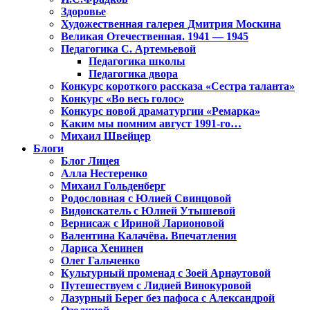
Здоровье
Художественная галерея Дмитрия Москина
Великая Отечественная. 1941 — 1945
Педагогика С. Артемьевой
Педагогика школы
Педагогика двора
Конкурс короткого рассказа «Сестра таланта»
Конкурс «Во весь голос»
Конкурс новой драматургии «Ремарка»
Каким мы помним август 1991-го…
Михаил Швейцер
Блоги
Блог Лицея
Алла Нестеренко
Михаил Гольденберг
Родословная с Юлией Свинцовой
Видоискатель с Юлией Утышевой
Вернисаж с Ириной Ларионовой
Валентина Калачёва. Впечатления
Лариса Хенинен
Олег Гальченко
Культурный променад с Зоей Арнаутовой
Путешествуем с Лидией Винокуровой
Лазурный Берег без пафоса с Александрой