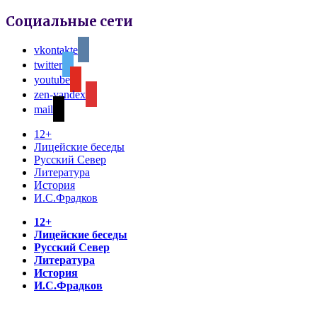
Социальные сети
vkontakte
twitter
youtube
zen-yandex
mail
12+
Лицейские беседы
Русский Север
Литература
История
И.С.Фрадков
12+
Лицейские беседы
Русский Север
Литература
История
И.С.Фрадков