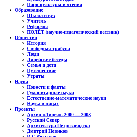
Парк культуры и чтения
Образование
Школа и вуз
Учитель
Реформы
ПОЛЁТ (научно-педагогический вестник)
Общество
История
Свободная трибуна
Люди
Лицейские беседы
Семья и дети
Путешествие
Утраты
Наука
Новости и факты
Гуманитарные науки
Естественно-математические науки
Наука в лицах
Проекты
Архив «Лицея». 2000 — 2003
Русский Север
Архитектура Петрозаводска
Дмитрий Новиков
И.С.Фрадков