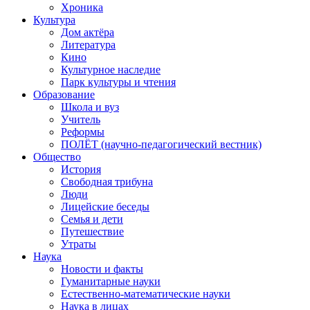
Хроника
Культура
Дом актёра
Литература
Кино
Культурное наследие
Парк культуры и чтения
Образование
Школа и вуз
Учитель
Реформы
ПОЛЁТ (научно-педагогический вестник)
Общество
История
Свободная трибуна
Люди
Лицейские беседы
Семья и дети
Путешествие
Утраты
Наука
Новости и факты
Гуманитарные науки
Естественно-математические науки
Наука в лицах