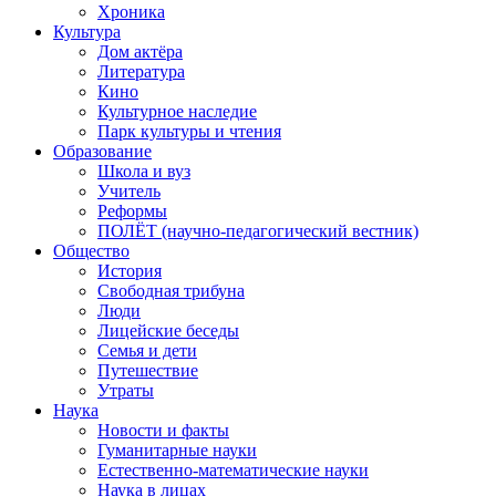
Хроника
Культура
Дом актёра
Литература
Кино
Культурное наследие
Парк культуры и чтения
Образование
Школа и вуз
Учитель
Реформы
ПОЛЁТ (научно-педагогический вестник)
Общество
История
Свободная трибуна
Люди
Лицейские беседы
Семья и дети
Путешествие
Утраты
Наука
Новости и факты
Гуманитарные науки
Естественно-математические науки
Наука в лицах