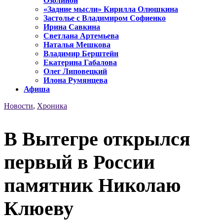
Озолиной
«Задние мысли» Кирилла Олюшкина
Застолье с Владимиром Софиенко
Ирина Савкина
Светлана Артемьева
Наталья Мешкова
Владимир Берштейн
Екатерина Габалова
Олег Липовецкий
Илона Румянцева
Афиша
Новости
,
Хроника
В Вытегре открылся
первый в России
памятник Николаю
Клюеву