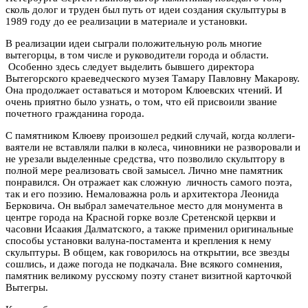
сколь долог и труден был путь от идеи создания скульптуры в
1989 году до ее реализации в материале и установки.
В реализации идеи сыграли положительную роль многие
вытегорцы, в том числе и руководители города и области.
Особенно здесь следует выделить бывшего директора
Вытегорского краеведческого музея Тамару Павловну Макарову.
Она продолжает оставаться и мотором Клюевских чтений. И
очень приятно было узнать, о том, что ей присвоили звание
почетного гражданина города.
С памятником Клюеву произошел редкий случай, когда коллеги-
ваятели не вставляли палки в колеса, чиновники не разворовали и
не урезали выделенные средства, что позволило скульптору в
полной мере реализовать свой замысел. Лично мне памятник
понравился. Он отражает как сложную личность самого поэта,
так и его поэзию. Немаловажна роль и архитектора Леонида
Берковича. Он выбрал замечательное место для монумента в
центре города на Красной горке возле Сретенской церкви и
часовни Исаакия Далматского, а также применил оригинальные
способы установки валуна-постамента и крепления к нему
скульптуры. В общем, как говорилось на открытии, все звезды
сошлись, и даже погода не подкачала. Вне всякого сомнения,
памятник великому русскому поэту станет визитной карточкой
Вытегры.