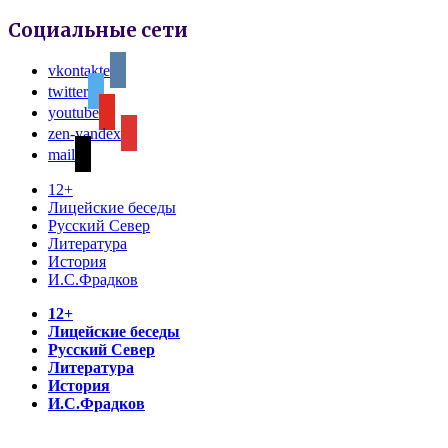
Социальные сети
vkontakte
twitter
youtube
zen-yandex
mail
12+
Лицейские беседы
Русский Север
Литература
История
И.С.Фрадков
12+
Лицейские беседы
Русский Север
Литература
История
И.С.Фрадков