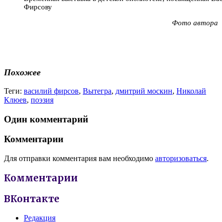
Фирсову
Фото автора
Похожее
Теги:
василий фирсов
,
Вытегра
,
дмитрий москин
,
Николай
Клюев
,
поэзия
Один комментарий
Комментарии
Для отправки комментария вам необходимо
авторизоваться
.
Комментарии
ВКонтакте
Редакция