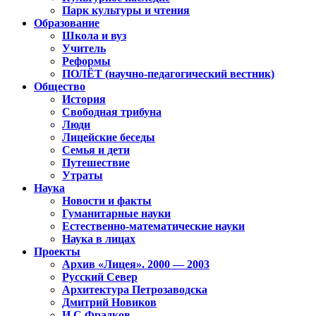
Парк культуры и чтения
Образование
Школа и вуз
Учитель
Реформы
ПОЛЁТ (научно-педагогический вестник)
Общество
История
Свободная трибуна
Люди
Лицейские беседы
Семья и дети
Путешествие
Утраты
Наука
Новости и факты
Гуманитарные науки
Естественно-математические науки
Наука в лицах
Проекты
Архив «Лицея». 2000 — 2003
Русский Север
Архитектура Петрозаводска
Дмитрий Новиков
И.С.Фрадков