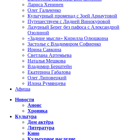
Лариса Хенинен
Олег Гальченко
Культурный променад с Зоей Арнаутовой
Путешествуем с Лидией Винокуровой
Лазурный Берег без пафоса с Александрой
Озолиной
«Задние мысли» Кирилла Олюшкина
Застолье с Владимиром Софиенко
Ирина Савкина
Светлана Артемьева
Наталья Мешкова
Владимир Берштейн
Екатерина Габалова
Олег Липовецкий
Илона Румянцева
Афиша
Новости
Анонс
Хроника
Культура
Дом актёра
Литература
Кино
Культурное наследие