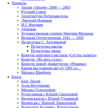
Проекты
Архив «Лицея». 2000 — 2003
Русский Север
Архитектура Петрозаводска
Дмитрий Новиков
И.С.Фрадков
Здоровье
Художественная галерея Дмитрия Москина
Великая Отечественная. 1941 — 1945
Педагогика С. Артемьевой
Педагогика школы
Педагогика двора
Конкурс короткого рассказа «Сестра таланта»
Конкурс «Во весь голос»
Конкурс новой драматургии «Ремарка»
Каким мы помним август 1991-го…
Михаил Швейцер
Блоги
Блог Лицея
Алла Нестеренко
Михаил Гольденберг
Родословная с Юлией Свинцовой
Видоискатель с Юлией Утышевой
Вернисаж с Ириной Ларионовой
Валентина Калачёва. Впечатления