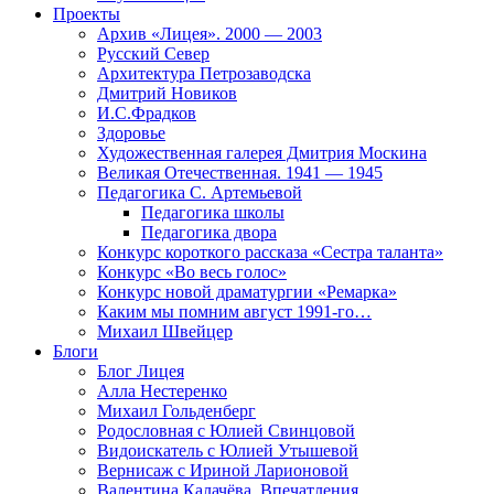
Проекты
Архив «Лицея». 2000 — 2003
Русский Север
Архитектура Петрозаводска
Дмитрий Новиков
И.С.Фрадков
Здоровье
Художественная галерея Дмитрия Москина
Великая Отечественная. 1941 — 1945
Педагогика С. Артемьевой
Педагогика школы
Педагогика двора
Конкурс короткого рассказа «Сестра таланта»
Конкурс «Во весь голос»
Конкурс новой драматургии «Ремарка»
Каким мы помним август 1991-го…
Михаил Швейцер
Блоги
Блог Лицея
Алла Нестеренко
Михаил Гольденберг
Родословная с Юлией Свинцовой
Видоискатель с Юлией Утышевой
Вернисаж с Ириной Ларионовой
Валентина Калачёва. Впечатления