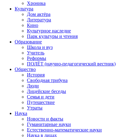
Хроника
Культура
Дом актёра
Литература
Кино
Культурное наследие
Парк культуры и чтения
Образование
Школа и вуз
Учитель
Реформы
ПОЛЁТ (научно-педагогический вестник)
Общество
История
Свободная трибуна
Люди
Лицейские беседы
Семья и дети
Путешествие
Утраты
Наука
Новости и факты
Гуманитарные науки
Естественно-математические науки
Наука в лицах