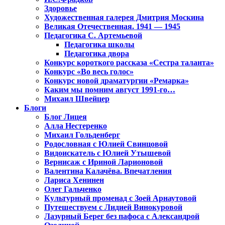
Здоровье
Художественная галерея Дмитрия Москина
Великая Отечественная. 1941 — 1945
Педагогика С. Артемьевой
Педагогика школы
Педагогика двора
Конкурс короткого рассказа «Сестра таланта»
Конкурс «Во весь голос»
Конкурс новой драматургии «Ремарка»
Каким мы помним август 1991-го…
Михаил Швейцер
Блоги
Блог Лицея
Алла Нестеренко
Михаил Гольденберг
Родословная с Юлией Свинцовой
Видоискатель с Юлией Утышевой
Вернисаж с Ириной Ларионовой
Валентина Калачёва. Впечатления
Лариса Хенинен
Олег Гальченко
Культурный променад с Зоей Арнаутовой
Путешествуем с Лидией Винокуровой
Лазурный Берег без пафоса с Александрой