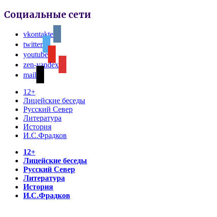
Социальные сети
vkontakte
twitter
youtube
zen-yandex
mail
12+
Лицейские беседы
Русский Север
Литература
История
И.С.Фрадков
12+
Лицейские беседы
Русский Север
Литература
История
И.С.Фрадков