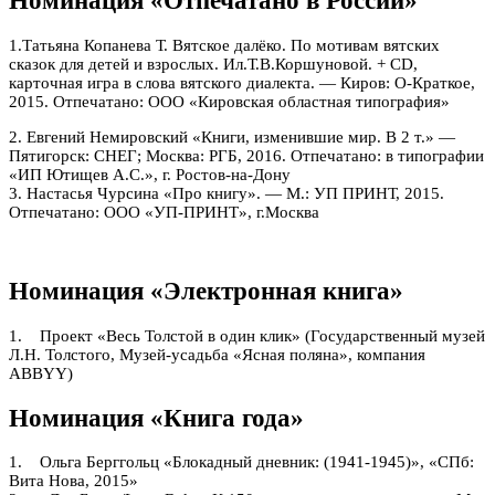
Номинация «Отпечатано в России»
1.Татьяна Копанева Т. Вятское далёко. По мотивам вятских
сказок для детей и взрослых. Ил.Т.В.Коршуновой. + CD,
карточная игра в слова вятского диалекта. — Киров: О-Краткое,
2015. Отпечатано: ООО «Кировская областная типография»
2. Евгений Немировский «Книги, изменившие мир. В 2 т.» —
Пятигорск: СНЕГ; Москва: РГБ, 2016. Отпечатано: в типографии
«ИП Ютищев А.С.», г. Ростов-на-Дону
3. Настасья Чурсина «Про книгу». — М.: УП ПРИНТ, 2015.
Отпечатано: ООО «УП-ПРИНТ», г.Москва
Номинация «Электронная книга»
1. Проект «Весь Толстой в один клик» (Государственный музей
Л.Н. Толстого, Музей-усадьба «Ясная поляна», компания
ABBYY)
Номинация «Книга года»
1. Ольга Берггольц «Блокадный дневник: (1941-1945)», «СПб:
Вита Нова, 2015»