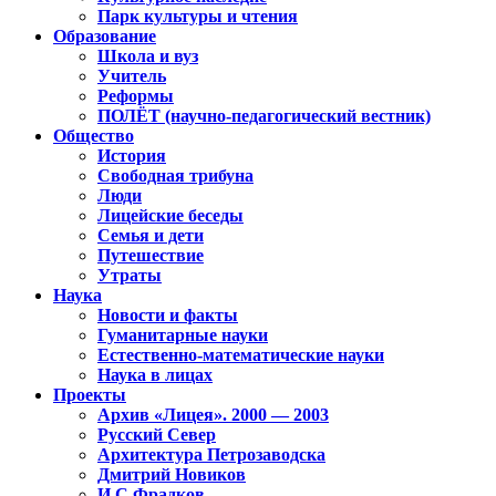
Парк культуры и чтения
Образование
Школа и вуз
Учитель
Реформы
ПОЛЁТ (научно-педагогический вестник)
Общество
История
Свободная трибуна
Люди
Лицейские беседы
Семья и дети
Путешествие
Утраты
Наука
Новости и факты
Гуманитарные науки
Естественно-математические науки
Наука в лицах
Проекты
Архив «Лицея». 2000 — 2003
Русский Север
Архитектура Петрозаводска
Дмитрий Новиков
И.С.Фрадков