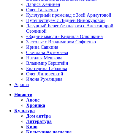
Лариса Хенинен
Олег Гальченко
Культурный променад с Зоей Арнаутовой
Путешествуем с Лидией Винокуровой
Лазурный Берег без пафоса с Александрой
Озолиной
«Задние мысли» Кирилла Олюшкина
Застолье с Владимиром Софиенко
Ирина Савкина
Светлана Артемьева
Наталья Мешкова
Владимир Берштейн
Екатерина Габалова
Олег Липовецкий
Илона Румянцева
Афиша
Новости
Анонс
Хроника
Культура
Дом актёра
Литература
Кино
Культурное наследие