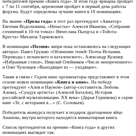
победителей премии «Книга года». В этом году ярмарка пройдет
с 7 по 11 сентября, церемония пройдет в первый день работы
форума. Будут определены лучшие книги в 10 номинациях.
На звание
«Прозы года»
в этот раз претендуют «Авиатор»
Евгения Водолазкина, «Ненастье» Алексея Иванова, «Собрание
сочинений в 10-ти томах» Вячеслава Пьецуха и «Тойота-
Креста» Михаила Тарковского.
В номинации
«Поэзия»
жюри пока остановилось на следующих
авторах: Павел Грушко «Облачение теней: Поэты Испании.
Переводы с испанского и каталонского», Александр Кушнер
«Избранные стихи», Николай Олейников «Число неизреченного»
и Олег Чухонцев «Выходящее из — уходящее».
Также в связи с Годом кино организаторы представляют в этом
сезоне новую номинацию
«Книга и кино»
. На победу
претендуют «Алов и Наумов» (автор-составитель Любовь
Алова), «Сундук артиста» (Алексей Баталов), История
российской мультипликации. ХХ века» (Дарья Горшкова) и серия
книг «Те, с которыми я…» (С. Соловьев).
Победитель конкурса получает в подарок драгоценное яйцо
Ананова, внутри которого находится миниатюрная книга.
Список претендентов на премию «Книга года» в других
номинациях выглядит так: