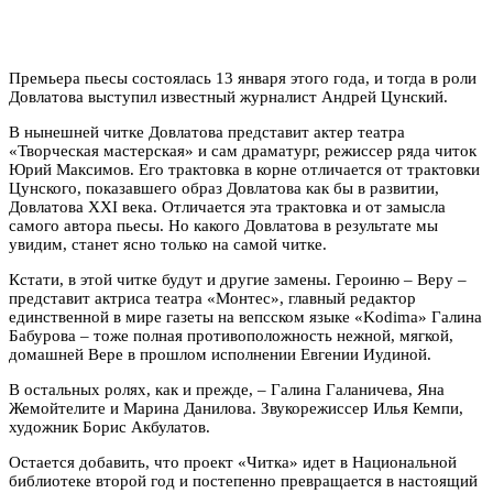
Премьера пьесы состоялась 13 января этого года, и тогда в роли
Довлатова выступил известный журналист Андрей Цунский.
В нынешней читке Довлатова представит актер театра
«Творческая мастерская» и сам драматург, режиссер ряда читок
Юрий Максимов. Его трактовка в корне отличается от трактовки
Цунского, показавшего образ Довлатова как бы в развитии,
Довлатова XXI века. Отличается эта трактовка и от замысла
самого автора пьесы. Но какого Довлатова в результате мы
увидим, станет ясно только на самой читке.
Кстати, в этой читке будут и другие замены. Героиню – Веру –
представит актриса театра «Монтес», главный редактор
единственной в мире газеты на вепсском языке «Kodima» Галина
Бабурова – тоже полная противоположность нежной, мягкой,
домашней Вере в прошлом исполнении Евгении Иудиной.
В остальных ролях, как и прежде, – Галина Галаничева, Яна
Жемойтелите и Марина Данилова. Звукорежиссер Илья Кемпи,
художник Борис Акбулатов.
Остается добавить, что проект «Читка» идет в Национальной
библиотеке второй год и постепенно превращается в настоящий