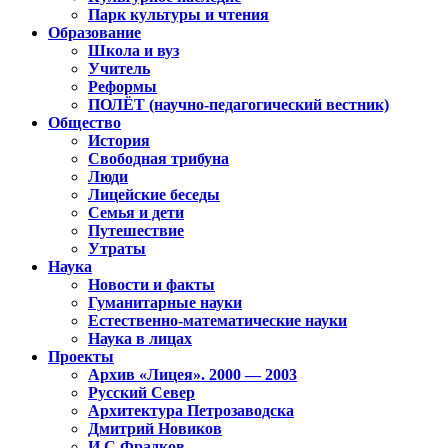
Парк культуры и чтения
Образование
Школа и вуз
Учитель
Реформы
ПОЛЁТ (научно-педагогический вестник)
Общество
История
Свободная трибуна
Люди
Лицейские беседы
Семья и дети
Путешествие
Утраты
Наука
Новости и факты
Гуманитарные науки
Естественно-математические науки
Наука в лицах
Проекты
Архив «Лицея». 2000 — 2003
Русский Север
Архитектура Петрозаводска
Дмитрий Новиков
И.С.Фрадков