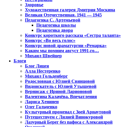
Здоровье
Художественная галерея Дмитрия Москина
Великая Отечественная. 1941 — 1945
Педагогика С. Артемьевой
Педагогика школы
Педагогика двора
Конкурс короткого рассказа «Сестра таланта»
Конкурс «Во весь голос»
Конкурс новой драматургии «Ремарка»
Каким мы помним август 1991-го…
Михаил Швейцер
Блоги
Блог Лицея
Алла Нестеренко
Михаил Гольденберг
Родословная с Юлией Свинцовой
Видоискатель с Юлией Утышевой
Вернисаж с Ириной Ларионовой
Валентина Калачёва. Впечатления
Лариса Хенинен
Олег Гальченко
Культурный променад с Зоей Арнаутовой
Путешествуем с Лидией Винокуровой
Лазурный Берег без пафоса с Александрой