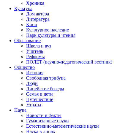
Хроника
Культура
Дом актёра
Литература
Кино
Культурное наследие
Парк культуры и чтения
Образование
Школа и вуз
Учитель
Реформы
ПОЛЁТ (научно-педагогический вестник)
Общество
История
Свободная трибуна
Люди
Лицейские беседы
Семья и дети
Путешествие
Утраты
Наука
Новости и факты
Гуманитарные науки
Естественно-математические науки
Наука в лицах