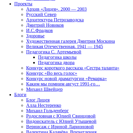
Проекты
Архив «Лицея». 2000 — 2003
Русский Север
Архитектура Петрозаводска
Дмитрий Новиков
И.С.Фрадков
Здоровье
Художественная галерея Дмитрия Москина
Великая Отечественная. 1941 — 1945
Педагогика С. Артемьевой
Педагогика школы
Педагогика двора
Конкурс короткого рассказа «Сестра таланта»
Конкурс «Во весь голос»
Конкурс новой драматургии «Ремарка»
Каким мы помним август 1991-го…
Михаил Швейцер
Блоги
Блог Лицея
Алла Нестеренко
Михаил Гольденберг
Родословная с Юлией Свинцовой
Видоискатель с Юлией Утышевой
Вернисаж с Ириной Ларионовой
Валентина Калачёва. Впечатления