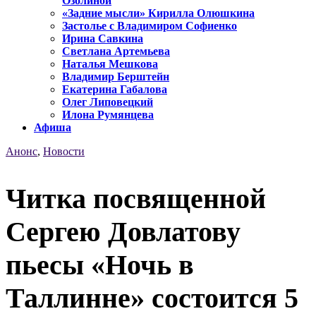
Озолиной
«Задние мысли» Кирилла Олюшкина
Застолье с Владимиром Софиенко
Ирина Савкина
Светлана Артемьева
Наталья Мешкова
Владимир Берштейн
Екатерина Габалова
Олег Липовецкий
Илона Румянцева
Афиша
Анонс
,
Новости
Читка посвященной
Сергею Довлатову
пьесы «Ночь в
Таллинне» состоится 5