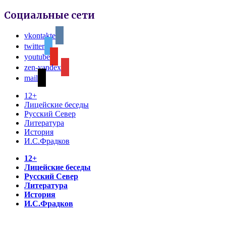
Социальные сети
vkontakte
twitter
youtube
zen-yandex
mail
12+
Лицейские беседы
Русский Север
Литература
История
И.С.Фрадков
12+
Лицейские беседы
Русский Север
Литература
История
И.С.Фрадков