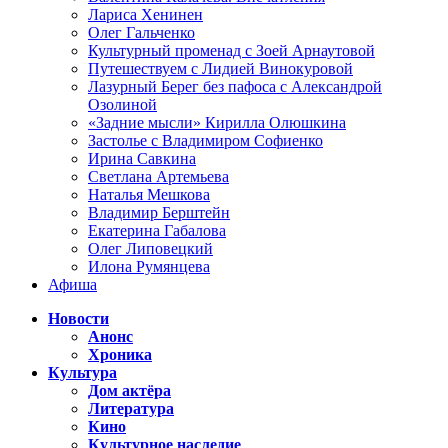
Лариса Хенинен
Олег Гальченко
Культурный променад с Зоей Арнаутовой
Путешествуем с Лидией Винокуровой
Лазурный Берег без пафоса с Александрой
Озолиной
«Задние мысли» Кирилла Олюшкина
Застолье с Владимиром Софиенко
Ирина Савкина
Светлана Артемьева
Наталья Мешкова
Владимир Берштейн
Екатерина Габалова
Олег Липовецкий
Илона Румянцева
Афиша
Новости
Анонс
Хроника
Культура
Дом актёра
Литература
Кино
Культурное наследие