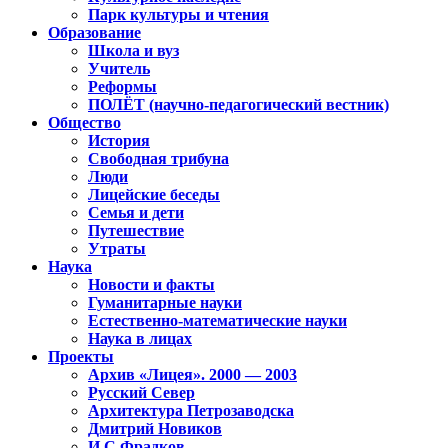
Парк культуры и чтения
Образование
Школа и вуз
Учитель
Реформы
ПОЛЁТ (научно-педагогический вестник)
Общество
История
Свободная трибуна
Люди
Лицейские беседы
Семья и дети
Путешествие
Утраты
Наука
Новости и факты
Гуманитарные науки
Естественно-математические науки
Наука в лицах
Проекты
Архив «Лицея». 2000 — 2003
Русский Север
Архитектура Петрозаводска
Дмитрий Новиков
И.С.Фрадков