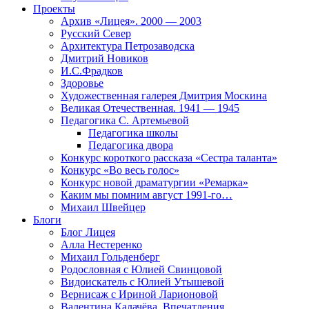
Проекты
Архив «Лицея». 2000 — 2003
Русский Север
Архитектура Петрозаводска
Дмитрий Новиков
И.С.Фрадков
Здоровье
Художественная галерея Дмитрия Москина
Великая Отечественная. 1941 — 1945
Педагогика С. Артемьевой
Педагогика школы
Педагогика двора
Конкурс короткого рассказа «Сестра таланта»
Конкурс «Во весь голос»
Конкурс новой драматургии «Ремарка»
Каким мы помним август 1991-го…
Михаил Швейцер
Блоги
Блог Лицея
Алла Нестеренко
Михаил Гольденберг
Родословная с Юлией Свинцовой
Видоискатель с Юлией Утышевой
Вернисаж с Ириной Ларионовой
Валентина Калачёва. Впечатления