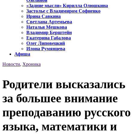
Озолиной
«Задние мысли» Кирилла Олюшкина
Застолье с Владимиром Софиенко
Ирина Савкина
Светлана Артемьева
Наталья Мешкова
Владимир Берштейн
Екатерина Габалова
Олег Липовецкий
Илона Румянцева
Афиша
Новости
,
Хроника
Родители высказались
за большее внимание
преподаванию русского
языка, математики и