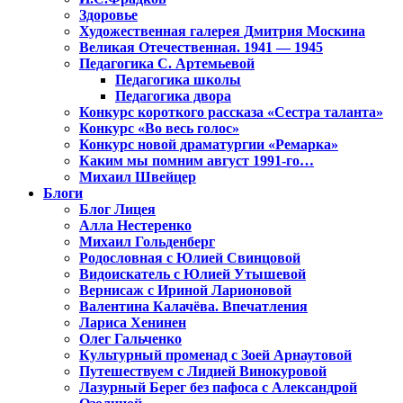
Здоровье
Художественная галерея Дмитрия Москина
Великая Отечественная. 1941 — 1945
Педагогика С. Артемьевой
Педагогика школы
Педагогика двора
Конкурс короткого рассказа «Сестра таланта»
Конкурс «Во весь голос»
Конкурс новой драматургии «Ремарка»
Каким мы помним август 1991-го…
Михаил Швейцер
Блоги
Блог Лицея
Алла Нестеренко
Михаил Гольденберг
Родословная с Юлией Свинцовой
Видоискатель с Юлией Утышевой
Вернисаж с Ириной Ларионовой
Валентина Калачёва. Впечатления
Лариса Хенинен
Олег Гальченко
Культурный променад с Зоей Арнаутовой
Путешествуем с Лидией Винокуровой
Лазурный Берег без пафоса с Александрой