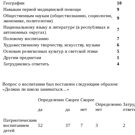
Географии
10
Навыкам первой медицинской помощи
9
Общественным наукам (обществознанию, социологии,
9
экономике, политологии)
Национальному языку и литературе (в республиках и
7
автономных округах)
Половому воспитанию
7
Художественному творчеству, искусству, музыке
6
Основам религиозных культур и светской этики
5
Другим предметам
1
Затруднились ответить
4
Вопрос о воспитании был поставлен следующим образом:
«Должна ли школа заниматься…»
Определенно
Скорее
Скорее
Определенно
Затру
да
да
нет
нет
ответ
Патриотическим
воспитанием
52
37
7
3
2
детей