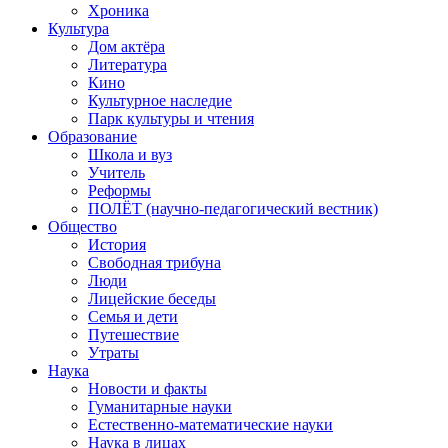
Хроника
Культура
Дом актёра
Литература
Кино
Культурное наследие
Парк культуры и чтения
Образование
Школа и вуз
Учитель
Реформы
ПОЛЁТ (научно-педагогический вестник)
Общество
История
Свободная трибуна
Люди
Лицейские беседы
Семья и дети
Путешествие
Утраты
Наука
Новости и факты
Гуманитарные науки
Естественно-математические науки
Наука в лицах