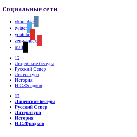
Социальные сети
vkontakte
twitter
youtube
zen-yandex
mail
12+
Лицейские беседы
Русский Север
Литература
История
И.С.Фрадков
12+
Лицейские беседы
Русский Север
Литература
История
И.С.Фрадков