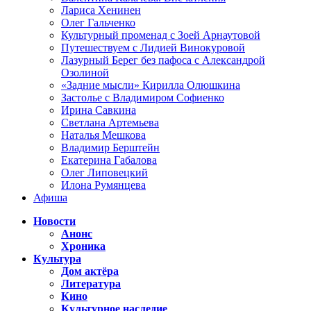
Лариса Хенинен
Олег Гальченко
Культурный променад с Зоей Арнаутовой
Путешествуем с Лидией Винокуровой
Лазурный Берег без пафоса с Александрой
Озолиной
«Задние мысли» Кирилла Олюшкина
Застолье с Владимиром Софиенко
Ирина Савкина
Светлана Артемьева
Наталья Мешкова
Владимир Берштейн
Екатерина Габалова
Олег Липовецкий
Илона Румянцева
Афиша
Новости
Анонс
Хроника
Культура
Дом актёра
Литература
Кино
Культурное наследие