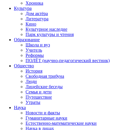
Хроника
Культура
Дом актёра
Литература
Кино
Культурное наследие
Парк культуры и чтения
Образование
Школа и вуз
Учитель
Реформы
ПОЛЁТ (научно-педагогический вестник)
Общество
История
Свободная трибуна
Люди
Лицейские беседы
Семья и дети
Путешествие
Утраты
Наука
Новости и факты
Гуманитарные науки
Естественно-математические науки
Наука в лицах