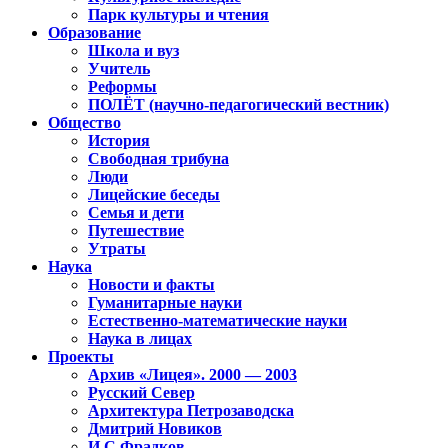
Парк культуры и чтения
Образование
Школа и вуз
Учитель
Реформы
ПОЛЁТ (научно-педагогический вестник)
Общество
История
Свободная трибуна
Люди
Лицейские беседы
Семья и дети
Путешествие
Утраты
Наука
Новости и факты
Гуманитарные науки
Естественно-математические науки
Наука в лицах
Проекты
Архив «Лицея». 2000 — 2003
Русский Север
Архитектура Петрозаводска
Дмитрий Новиков
И.С.Фрадков