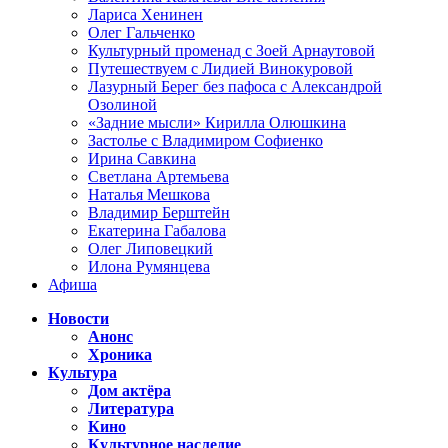
Лариса Хенинен
Олег Гальченко
Культурный променад с Зоей Арнаутовой
Путешествуем с Лидией Винокуровой
Лазурный Берег без пафоса с Александрой
Озолиной
«Задние мысли» Кирилла Олюшкина
Застолье с Владимиром Софиенко
Ирина Савкина
Светлана Артемьева
Наталья Мешкова
Владимир Берштейн
Екатерина Габалова
Олег Липовецкий
Илона Румянцева
Афиша
Новости
Анонс
Хроника
Культура
Дом актёра
Литература
Кино
Культурное наследие