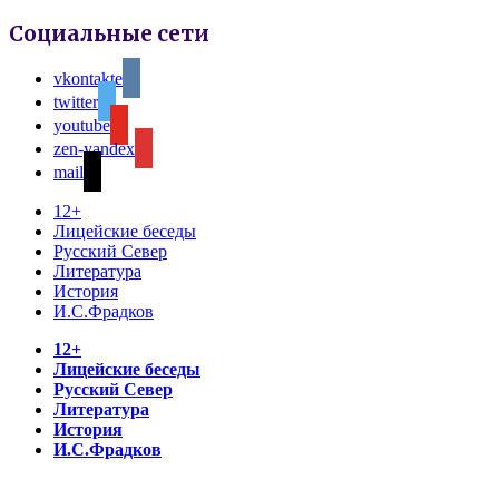
Социальные сети
vkontakte
twitter
youtube
zen-yandex
mail
12+
Лицейские беседы
Русский Север
Литература
История
И.С.Фрадков
12+
Лицейские беседы
Русский Север
Литература
История
И.С.Фрадков