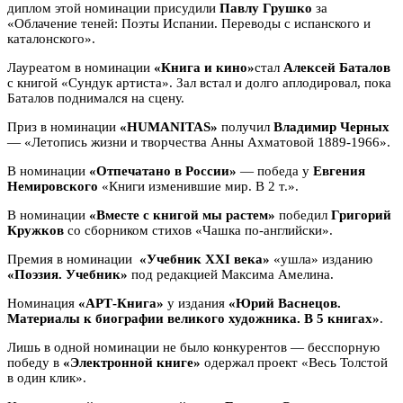
диплом этой номинации присудили
Павлу Грушко
за
«Облачение теней: Поэты Испании. Переводы с испанского и
каталонского».
Лауреатом в номинации
«Книга и кино»
стал
Алексей Баталов
с книгой «Сундук артиста». Зал встал и долго аплодировал, пока
Баталов поднимался на сцену.
Приз в номинации
«HUMANITAS»
получил
Владимир Черных
— «Летопись жизни и творчества Анны Ахматовой 1889-1966».
В номинации
«Отпечатано в России»
— победа у
Евгения
Немировского
«Книги изменившие мир. В 2 т.».
В номинации
«Вместе с книгой мы растем»
победил
Григорий
Кружков
со сборником стихов «Чашка по-английски».
Премия в номинации
«Учебник XXI века»
«ушла» изданию
«Поэзия. Учебник»
под редакцией Максима Амелина.
Номинация
«АРТ-Книга»
у издания
«Юрий Васнецов.
Материалы к биографии великого художника. В 5 книгах»
.
Лишь в одной номинации не было конкурентов — бесспорную
победу в
«Электронной книге»
одержал проект «Весь Толстой
в один клик».