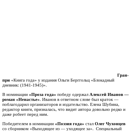
Гран-
при
«Книга года» у издания Ольги Берггольц «Блокадный
дневник: (1941-1945)».
В номинации
«Проза года»
победу одержал
Алексей Иванов —
роман «Ненастье»
. Иванов в ответном слове был краток —
поблагодарил организаторов и издательство. Елена Шубина,
редактор книги, призналась, что видит автора довольно редко и
даже робеет перед ним.
Победителем в номинации
«Поэзия года»
стал
Олег Чухонцев
со сборником «Выходящее из — уходящее за». Специальный