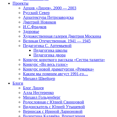
Проекты
Архив «Лицея». 2000 — 2003
Русский Север
Архитектура Петрозаводска
Дмитрий Новиков
И.С.Фрадков
Здоровье
Художественная галерея Дмитрия Москина
Великая Отечественная. 1941 — 1945
Педагогика С. Артемьевой
Педагогика школы
Педагогика двора
Конкурс короткого рассказа «Сестра таланта»
Конкурс «Во весь голос»
Конкурс новой драматургии «Ремарка»
Каким мы помним август 1991-го…
Михаил Швейцер
Блоги
Блог Лицея
Алла Нестеренко
Михаил Гольденберг
Родословная с Юлией Свинцовой
Видоискатель с Юлией Утышевой
Вернисаж с Ириной Ларионовой
Валентина Калачёва. Впечатления