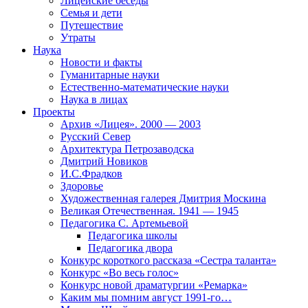
Лицейские беседы
Семья и дети
Путешествие
Утраты
Наука
Новости и факты
Гуманитарные науки
Естественно-математические науки
Наука в лицах
Проекты
Архив «Лицея». 2000 — 2003
Русский Север
Архитектура Петрозаводска
Дмитрий Новиков
И.С.Фрадков
Здоровье
Художественная галерея Дмитрия Москина
Великая Отечественная. 1941 — 1945
Педагогика С. Артемьевой
Педагогика школы
Педагогика двора
Конкурс короткого рассказа «Сестра таланта»
Конкурс «Во весь голос»
Конкурс новой драматургии «Ремарка»
Каким мы помним август 1991-го…