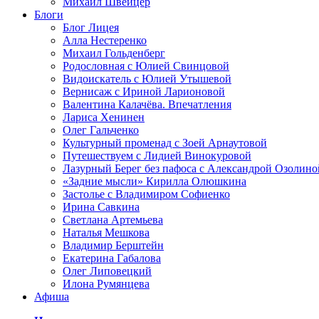
Михаил Швейцер
Блоги
Блог Лицея
Алла Нестеренко
Михаил Гольденберг
Родословная с Юлией Свинцовой
Видоискатель с Юлией Утышевой
Вернисаж с Ириной Ларионовой
Валентина Калачёва. Впечатления
Лариса Хенинен
Олег Гальченко
Культурный променад с Зоей Арнаутовой
Путешествуем с Лидией Винокуровой
Лазурный Берег без пафоса с Александрой Озолино
«Задние мысли» Кирилла Олюшкина
Застолье с Владимиром Софиенко
Ирина Савкина
Светлана Артемьева
Наталья Мешкова
Владимир Берштейн
Екатерина Габалова
Олег Липовецкий
Илона Румянцева
Афиша