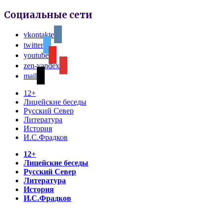
Социальные сети
vkontakte
twitter
youtube
zen-yandex
mail
12+
Лицейские беседы
Русский Север
Литература
История
И.С.Фрадков
12+
Лицейские беседы
Русский Север
Литература
История
И.С.Фрадков