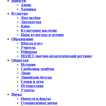
Новости
Анонс
Хроника
Культура
Дом актёра
Литература
Кино
Культурное наследие
Парк культуры и чтения
Образование
Школа и вуз
Учитель
Реформы
ПОЛЁТ (научно-педагогический вестник)
Общество
История
Свободная трибуна
Люди
Лицейские беседы
Семья и дети
Путешествие
Утраты
Наука
Новости и факты
Гуманитарные науки