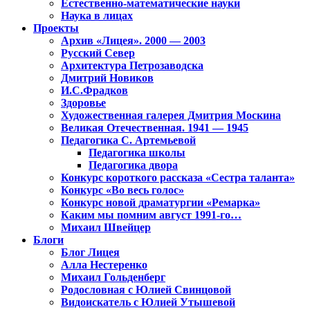
Естественно-математические науки
Наука в лицах
Проекты
Архив «Лицея». 2000 — 2003
Русский Север
Архитектура Петрозаводска
Дмитрий Новиков
И.С.Фрадков
Здоровье
Художественная галерея Дмитрия Москина
Великая Отечественная. 1941 — 1945
Педагогика С. Артемьевой
Педагогика школы
Педагогика двора
Конкурс короткого рассказа «Сестра таланта»
Конкурс «Во весь голос»
Конкурс новой драматургии «Ремарка»
Каким мы помним август 1991-го…
Михаил Швейцер
Блоги
Блог Лицея
Алла Нестеренко
Михаил Гольденберг
Родословная с Юлией Свинцовой
Видоискатель с Юлией Утышевой