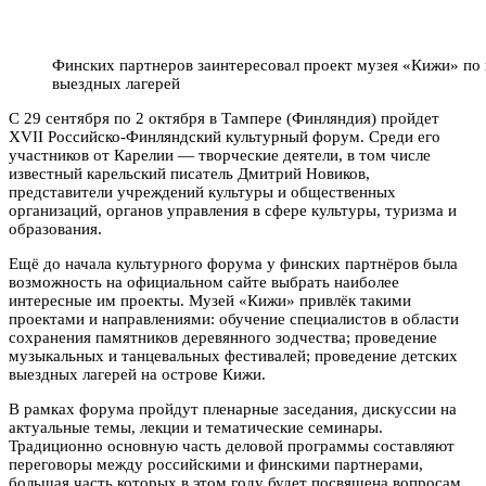
Финских партнеров заинтересовал проект музея «Кижи» по
выездных лагерей
С 29 сентября по 2 октября в Тампере (Финляндия) пройдет
XVII Российско-Финляндский культурный форум. Среди его
участников от Карелии — творческие деятели, в том числе
известный карельский писатель Дмитрий Новиков,
представители учреждений культуры и общественных
организаций, органов управления в сфере культуры, туризма и
образования.
Ещё до начала культурного форума у финских партнёров была
возможность на официальном сайте выбрать наиболее
интересные им проекты. Музей «Кижи» привлёк такими
проектами и направлениями: обучение специалистов в области
сохранения памятников деревянного зодчества; проведение
музыкальных и танцевальных фестивалей; проведение детских
выездных лагерей на острове Кижи.
В рамках форума пройдут пленарные заседания, дискуссии на
актуальные темы, лекции и тематические семинары.
Традиционно основную часть деловой программы составляют
переговоры между российскими и финскими партнерами,
большая часть которых в этом году будет посвящена вопросам