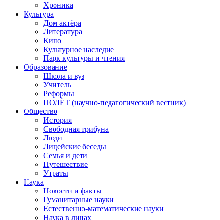
Хроника
Культура
Дом актёра
Литература
Кино
Культурное наследие
Парк культуры и чтения
Образование
Школа и вуз
Учитель
Реформы
ПОЛЁТ (научно-педагогический вестник)
Общество
История
Свободная трибуна
Люди
Лицейские беседы
Семья и дети
Путешествие
Утраты
Наука
Новости и факты
Гуманитарные науки
Естественно-математические науки
Наука в лицах