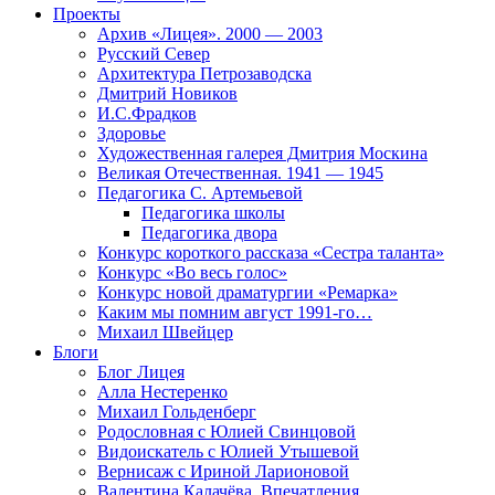
Проекты
Архив «Лицея». 2000 — 2003
Русский Север
Архитектура Петрозаводска
Дмитрий Новиков
И.С.Фрадков
Здоровье
Художественная галерея Дмитрия Москина
Великая Отечественная. 1941 — 1945
Педагогика С. Артемьевой
Педагогика школы
Педагогика двора
Конкурс короткого рассказа «Сестра таланта»
Конкурс «Во весь голос»
Конкурс новой драматургии «Ремарка»
Каким мы помним август 1991-го…
Михаил Швейцер
Блоги
Блог Лицея
Алла Нестеренко
Михаил Гольденберг
Родословная с Юлией Свинцовой
Видоискатель с Юлией Утышевой
Вернисаж с Ириной Ларионовой
Валентина Калачёва. Впечатления