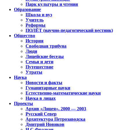
Парк культуры и чтения
Образование
Школа и вуз
Учитель
Реформы
ПОЛЁТ (научно-педагогический вестник)
Общество
История
Свободная трибуна
Люди
Лицейские беседы
Семья и дети
Путешествие
Утраты
Наука
Новости и факты
Гуманитарные науки
Естественно-математические науки
Наука в лицах
Проекты
Архив «Лицея». 2000 — 2003
Русский Север
Архитектура Петрозаводска
Дмитрий Новиков
И.С.Фрадков