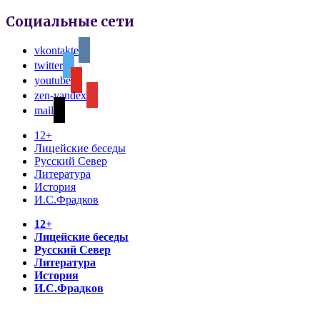
Социальные сети
vkontakte
twitter
youtube
zen-yandex
mail
12+
Лицейские беседы
Русский Север
Литература
История
И.С.Фрадков
12+
Лицейские беседы
Русский Север
Литература
История
И.С.Фрадков