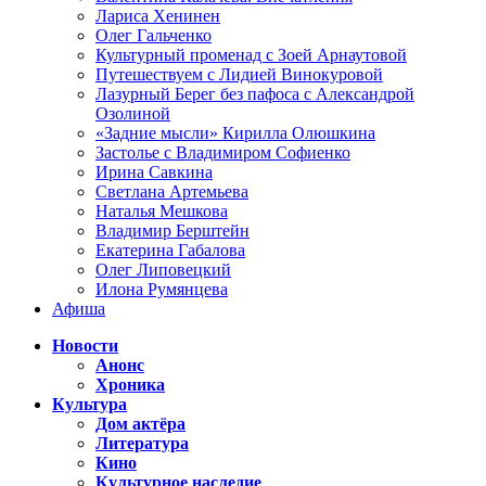
Лариса Хенинен
Олег Гальченко
Культурный променад с Зоей Арнаутовой
Путешествуем с Лидией Винокуровой
Лазурный Берег без пафоса с Александрой
Озолиной
«Задние мысли» Кирилла Олюшкина
Застолье с Владимиром Софиенко
Ирина Савкина
Светлана Артемьева
Наталья Мешкова
Владимир Берштейн
Екатерина Габалова
Олег Липовецкий
Илона Румянцева
Афиша
Новости
Анонс
Хроника
Культура
Дом актёра
Литература
Кино
Культурное наследие