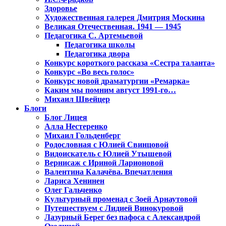
Здоровье
Художественная галерея Дмитрия Москина
Великая Отечественная. 1941 — 1945
Педагогика С. Артемьевой
Педагогика школы
Педагогика двора
Конкурс короткого рассказа «Сестра таланта»
Конкурс «Во весь голос»
Конкурс новой драматургии «Ремарка»
Каким мы помним август 1991-го…
Михаил Швейцер
Блоги
Блог Лицея
Алла Нестеренко
Михаил Гольденберг
Родословная с Юлией Свинцовой
Видоискатель с Юлией Утышевой
Вернисаж с Ириной Ларионовой
Валентина Калачёва. Впечатления
Лариса Хенинен
Олег Гальченко
Культурный променад с Зоей Арнаутовой
Путешествуем с Лидией Винокуровой
Лазурный Берег без пафоса с Александрой