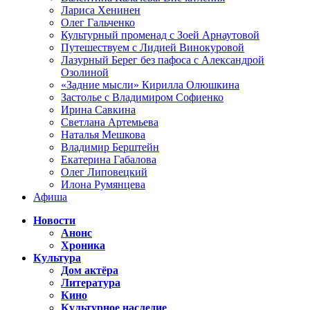
Лариса Хенинен
Олег Гальченко
Культурный променад с Зоей Арнаутовой
Путешествуем с Лидией Винокуровой
Лазурный Берег без пафоса с Александрой
Озолиной
«Задние мысли» Кирилла Олюшкина
Застолье с Владимиром Софиенко
Ирина Савкина
Светлана Артемьева
Наталья Мешкова
Владимир Берштейн
Екатерина Габалова
Олег Липовецкий
Илона Румянцева
Афиша
Новости
Анонс
Хроника
Культура
Дом актёра
Литература
Кино
Культурное наследие