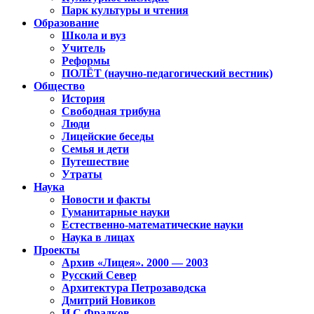
Парк культуры и чтения
Образование
Школа и вуз
Учитель
Реформы
ПОЛЁТ (научно-педагогический вестник)
Общество
История
Свободная трибуна
Люди
Лицейские беседы
Семья и дети
Путешествие
Утраты
Наука
Новости и факты
Гуманитарные науки
Естественно-математические науки
Наука в лицах
Проекты
Архив «Лицея». 2000 — 2003
Русский Север
Архитектура Петрозаводска
Дмитрий Новиков
И.С.Фрадков