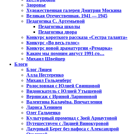
Здоровье
Художественная галерея Дмитрия Москина
Великая Отечественная. 1941 — 1945
Педагогика С. Артемьевой
Педагогика школы
Педагогика двора
Конкурс короткого рассказа «Сестра таланта»
Конкурс «Во весь голос»
Конкурс новой драматургии «Ремарка»
Каким мы помним август 1991-го…
Михаил Швейцер
Блоги
Блог Лицея
Алла Нестеренко
Михаил Гольденберг
Родословная с Юлией Свинцовой
Видоискатель с Юлией Утышевой
Вернисаж с Ириной Ларионовой
Валентина Калачёва. Впечатления
Лариса Хенинен
Олег Гальченко
Культурный променад с Зоей Арнаутовой
Путешествуем с Лидией Винокуровой
Лазурный Берег без пафоса с Александрой