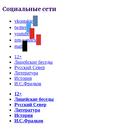
Социальные сети
vkontakte
twitter
youtube
zen-yandex
mail
12+
Лицейские беседы
Русский Север
Литература
История
И.С.Фрадков
12+
Лицейские беседы
Русский Север
Литература
История
И.С.Фрадков