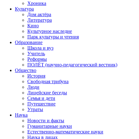
Хроника
Культура
Дом актёра
Литература
Кино
Культурное наследие
Парк культуры и чтения
Образование
Школа и вуз
Учитель
Реформы
ПОЛЁТ (научно-педагогический вестник)
Общество
История
Свободная трибуна
Люди
Лицейские беседы
Семья и дети
Путешествие
Утраты
Наука
Новости и факты
Гуманитарные науки
Естественно-математические науки
Наука в лицах