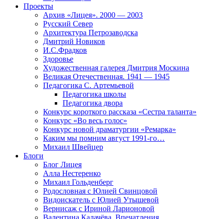
Проекты
Архив «Лицея». 2000 — 2003
Русский Север
Архитектура Петрозаводска
Дмитрий Новиков
И.С.Фрадков
Здоровье
Художественная галерея Дмитрия Москина
Великая Отечественная. 1941 — 1945
Педагогика С. Артемьевой
Педагогика школы
Педагогика двора
Конкурс короткого рассказа «Сестра таланта»
Конкурс «Во весь голос»
Конкурс новой драматургии «Ремарка»
Каким мы помним август 1991-го…
Михаил Швейцер
Блоги
Блог Лицея
Алла Нестеренко
Михаил Гольденберг
Родословная с Юлией Свинцовой
Видоискатель с Юлией Утышевой
Вернисаж с Ириной Ларионовой
Валентина Калачёва. Впечатления