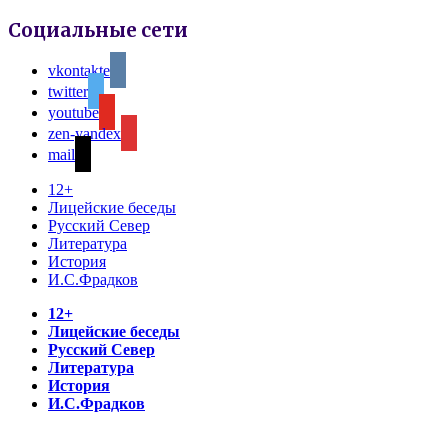
Социальные сети
vkontakte
twitter
youtube
zen-yandex
mail
12+
Лицейские беседы
Русский Север
Литература
История
И.С.Фрадков
12+
Лицейские беседы
Русский Север
Литература
История
И.С.Фрадков