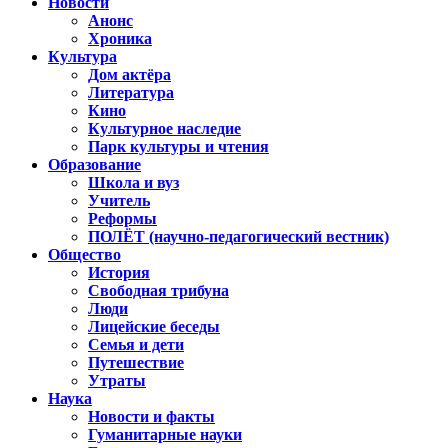
Новости
Анонс
Хроника
Культура
Дом актёра
Литература
Кино
Культурное наследие
Парк культуры и чтения
Образование
Школа и вуз
Учитель
Реформы
ПОЛЁТ (научно-педагогический вестник)
Общество
История
Свободная трибуна
Люди
Лицейские беседы
Семья и дети
Путешествие
Утраты
Наука
Новости и факты
Гуманитарные науки