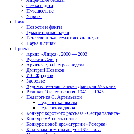
Лицейские беседы
Семья и дети
Путешествие
Утраты
Наука
Новости и факты
Гуманитарные науки
Естественно-математические науки
Наука в лицах
Проекты
Архив «Лицея». 2000 — 2003
Русский Север
Архитектура Петрозаводска
Дмитрий Новиков
И.С.Фрадков
Здоровье
Художественная галерея Дмитрия Москина
Великая Отечественная. 1941 — 1945
Педагогика С. Артемьевой
Педагогика школы
Педагогика двора
Конкурс короткого рассказа «Сестра таланта»
Конкурс «Во весь голос»
Конкурс новой драматургии «Ремарка»
Каким мы помним август 1991-го…