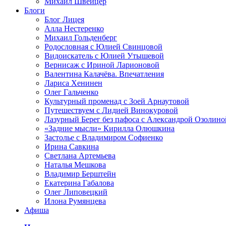
Михаил Швейцер
Блоги
Блог Лицея
Алла Нестеренко
Михаил Гольденберг
Родословная с Юлией Свинцовой
Видоискатель с Юлией Утышевой
Вернисаж с Ириной Ларионовой
Валентина Калачёва. Впечатления
Лариса Хенинен
Олег Гальченко
Культурный променад с Зоей Арнаутовой
Путешествуем с Лидией Винокуровой
Лазурный Берег без пафоса с Александрой Озолино
«Задние мысли» Кирилла Олюшкина
Застолье с Владимиром Софиенко
Ирина Савкина
Светлана Артемьева
Наталья Мешкова
Владимир Берштейн
Екатерина Габалова
Олег Липовецкий
Илона Румянцева
Афиша