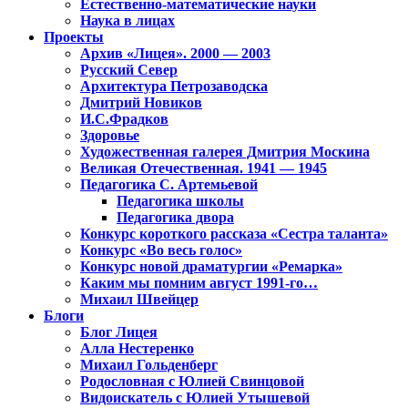
Естественно-математические науки
Наука в лицах
Проекты
Архив «Лицея». 2000 — 2003
Русский Север
Архитектура Петрозаводска
Дмитрий Новиков
И.С.Фрадков
Здоровье
Художественная галерея Дмитрия Москина
Великая Отечественная. 1941 — 1945
Педагогика С. Артемьевой
Педагогика школы
Педагогика двора
Конкурс короткого рассказа «Сестра таланта»
Конкурс «Во весь голос»
Конкурс новой драматургии «Ремарка»
Каким мы помним август 1991-го…
Михаил Швейцер
Блоги
Блог Лицея
Алла Нестеренко
Михаил Гольденберг
Родословная с Юлией Свинцовой
Видоискатель с Юлией Утышевой