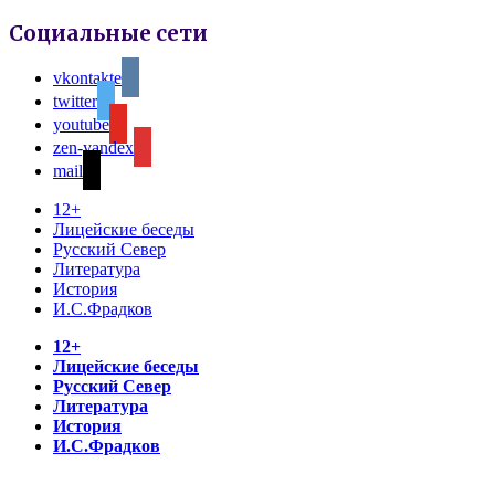
Социальные сети
vkontakte
twitter
youtube
zen-yandex
mail
12+
Лицейские беседы
Русский Север
Литература
История
И.С.Фрадков
12+
Лицейские беседы
Русский Север
Литература
История
И.С.Фрадков