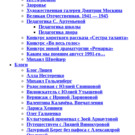
Здоровье
Художественная галерея Дмитрия Москина
Великая Отечественная. 1941 — 1945
Педагогика С. Артемьевой
Педагогика школы
Педагогика двора
Конкурс короткого рассказа «Сестра таланта»
Конкурс «Во весь голос»
Конкурс новой драматургии «Ремарка»
Каким мы помним август 1991-го…
Михаил Швейцер
Блоги
Блог Лицея
Алла Нестеренко
Михаил Гольденберг
Родословная с Юлией Свинцовой
Видоискатель с Юлией Утышевой
Вернисаж с Ириной Ларионовой
Валентина Калачёва. Впечатления
Лариса Хенинен
Олег Гальченко
Культурный променад с Зоей Арнаутовой
Путешествуем с Лидией Винокуровой
Лазурный Берег без пафоса с Александрой