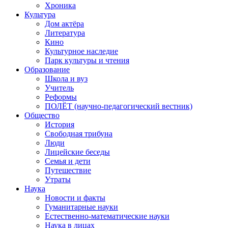
Хроника
Культура
Дом актёра
Литература
Кино
Культурное наследие
Парк культуры и чтения
Образование
Школа и вуз
Учитель
Реформы
ПОЛЁТ (научно-педагогический вестник)
Общество
История
Свободная трибуна
Люди
Лицейские беседы
Семья и дети
Путешествие
Утраты
Наука
Новости и факты
Гуманитарные науки
Естественно-математические науки
Наука в лицах