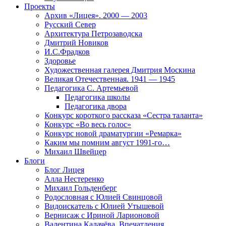
Проекты
Архив «Лицея». 2000 — 2003
Русский Север
Архитектура Петрозаводска
Дмитрий Новиков
И.С.Фрадков
Здоровье
Художественная галерея Дмитрия Москина
Великая Отечественная. 1941 — 1945
Педагогика С. Артемьевой
Педагогика школы
Педагогика двора
Конкурс короткого рассказа «Сестра таланта»
Конкурс «Во весь голос»
Конкурс новой драматургии «Ремарка»
Каким мы помним август 1991-го…
Михаил Швейцер
Блоги
Блог Лицея
Алла Нестеренко
Михаил Гольденберг
Родословная с Юлией Свинцовой
Видоискатель с Юлией Утышевой
Вернисаж с Ириной Ларионовой
Валентина Калачёва. Впечатления