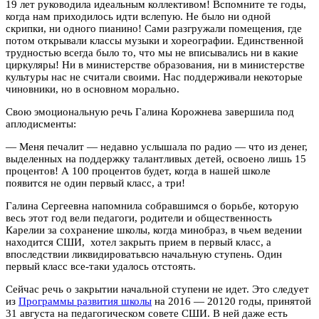
19 лет руководила идеальным коллективом! Вспомните те годы,
когда нам приходилось идти вслепую. Не было ни одной
скрипки, ни одного пианино! Сами разгружали помещения, где
потом открывали классы музыки и хореографии. Единственной
трудностью всегда было то, что мы не вписывались ни в какие
циркуляры! Ни в министерстве образования, ни в министерстве
культуры нас не считали своими. Нас поддерживали некоторые
чиновники, но в основном морально.
Свою эмоциональную речь Галина Корожнева завершила под
аплодисменты:
— Меня печалит — недавно услышала по радио — что из денег,
выделенных на поддержку талантливых детей, освоено лишь 15
процентов! А 100 процентов будет, когда в нашей школе
появится не один первый класс, а три!
Галина Сергеевна напомнила собравшимся о борьбе, которую
весь этот год вели педагоги, родители и общественность
Карелии за сохранение школы, когда минобраз, в чьем ведении
находится СШИ, хотел закрыть прием в первый класс, а
впоследствии ликвидироватьвсю начальную ступень. Один
первый класс все-таки удалось отстоять.
Сейчас речь о закрытии начальной ступени не идет. Это следует
из
Программы развития школы
на 2016 — 20120 годы, принятой
31 августа на педагогическом совете СШИ. В ней даже есть