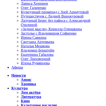
Лариса Хенинен
Олег Гальченко
Культурный променад с Зоей Арнаутовой
Путешествуем с Лидией Винокуровой
Лазурный Берег без пафоса с Александрой
Озолиной
«Задние мысли» Кирилла Олюшкина
Застолье с Владимиром Софиенко
Ирина Савкина
Светлана Артемьева
Наталья Мешкова
Владимир Берштейн
Екатерина Габалова
Олег Липовецкий
Илона Румянцева
Афиша
Новости
Анонс
Хроника
Культура
Дом актёра
Литература
Кино
Культурное наследие