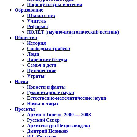
Парк культуры и чтения
Образование
Школа и вуз
Учитель
Реформы
ПОЛЁТ (научно-педагогический вестник)
Общество
История
Свободная трибуна
Люди
Лицейские беседы
Семья и дети
Путешествие
Утраты
Наука
Новости и факты
Гуманитарные науки
Естественно-математические науки
Наука в лицах
Проекты
Архив «Лицея». 2000 — 2003
Русский Север
Архитектура Петрозаводска
Дмитрий Новиков
И.С.Фрадков