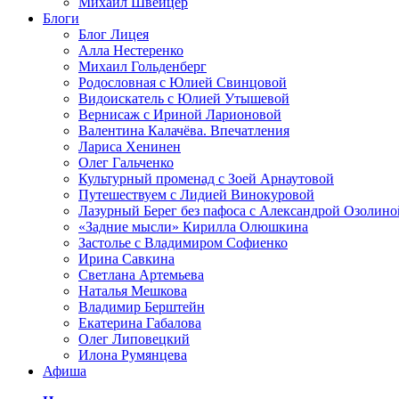
Михаил Швейцер
Блоги
Блог Лицея
Алла Нестеренко
Михаил Гольденберг
Родословная с Юлией Свинцовой
Видоискатель с Юлией Утышевой
Вернисаж с Ириной Ларионовой
Валентина Калачёва. Впечатления
Лариса Хенинен
Олег Гальченко
Культурный променад с Зоей Арнаутовой
Путешествуем с Лидией Винокуровой
Лазурный Берег без пафоса с Александрой Озолино
«Задние мысли» Кирилла Олюшкина
Застолье с Владимиром Софиенко
Ирина Савкина
Светлана Артемьева
Наталья Мешкова
Владимир Берштейн
Екатерина Габалова
Олег Липовецкий
Илона Румянцева
Афиша