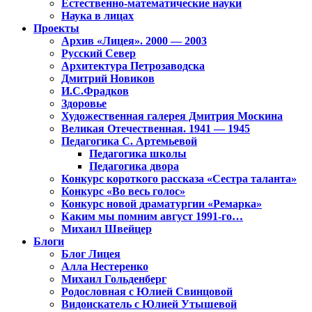
Естественно-математические науки
Наука в лицах
Проекты
Архив «Лицея». 2000 — 2003
Русский Север
Архитектура Петрозаводска
Дмитрий Новиков
И.С.Фрадков
Здоровье
Художественная галерея Дмитрия Москина
Великая Отечественная. 1941 — 1945
Педагогика С. Артемьевой
Педагогика школы
Педагогика двора
Конкурс короткого рассказа «Сестра таланта»
Конкурс «Во весь голос»
Конкурс новой драматургии «Ремарка»
Каким мы помним август 1991-го…
Михаил Швейцер
Блоги
Блог Лицея
Алла Нестеренко
Михаил Гольденберг
Родословная с Юлией Свинцовой
Видоискатель с Юлией Утышевой