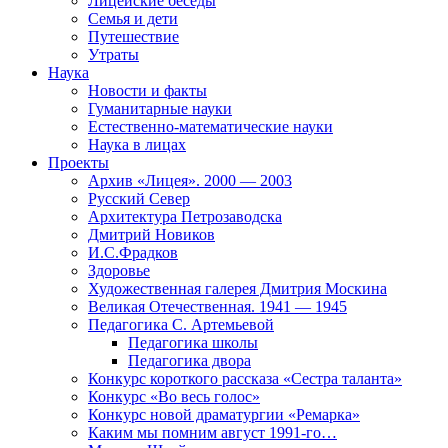
Лицейские беседы
Семья и дети
Путешествие
Утраты
Наука
Новости и факты
Гуманитарные науки
Естественно-математические науки
Наука в лицах
Проекты
Архив «Лицея». 2000 — 2003
Русский Север
Архитектура Петрозаводска
Дмитрий Новиков
И.С.Фрадков
Здоровье
Художественная галерея Дмитрия Москина
Великая Отечественная. 1941 — 1945
Педагогика С. Артемьевой
Педагогика школы
Педагогика двора
Конкурс короткого рассказа «Сестра таланта»
Конкурс «Во весь голос»
Конкурс новой драматургии «Ремарка»
Каким мы помним август 1991-го…