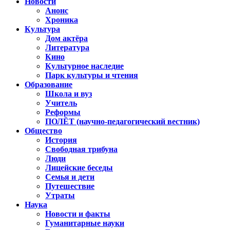
Новости
Анонс
Хроника
Культура
Дом актёра
Литература
Кино
Культурное наследие
Парк культуры и чтения
Образование
Школа и вуз
Учитель
Реформы
ПОЛЁТ (научно-педагогический вестник)
Общество
История
Свободная трибуна
Люди
Лицейские беседы
Семья и дети
Путешествие
Утраты
Наука
Новости и факты
Гуманитарные науки