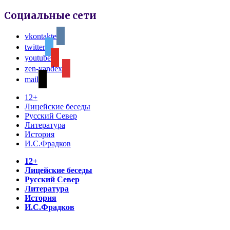
Социальные сети
vkontakte
twitter
youtube
zen-yandex
mail
12+
Лицейские беседы
Русский Север
Литература
История
И.С.Фрадков
12+
Лицейские беседы
Русский Север
Литература
История
И.С.Фрадков